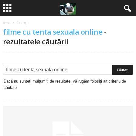
Acasă
Căutați
B
filme cu tenta sexuala online
-
a
rezultatele căutării
n
c
u
Dacă nu sunteți mulțumiți de rezultate, vă rugăm folosiți alt criteriu de
căutare
r
i
2
0