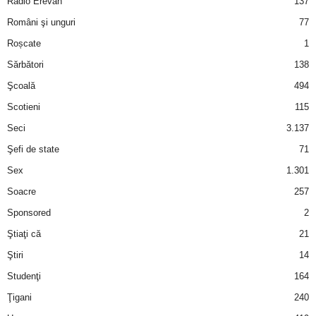
Radio Erevan
137
Români şi unguri
77
d
Roșcate
1
e
Sărbători
138
Şcoală
494
t
Scotieni
115
o
Seci
3.137
Şefi de state
71
p
Sex
1.301
Soacre
257
Sponsored
2
Ştiaţi că
21
Ştiri
14
Studenţi
164
Ţigani
240