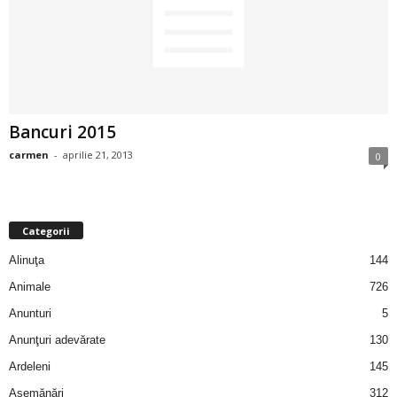
2
3
-
Bancuri 2015
B
carmen
-
aprilie 21, 2013
0
a
n
Categorii
c
Alinuţa
144
Animale
726
u
Anunturi
5
l
Anunţuri adevărate
130
Ardeleni
145
z
Asemănări
312