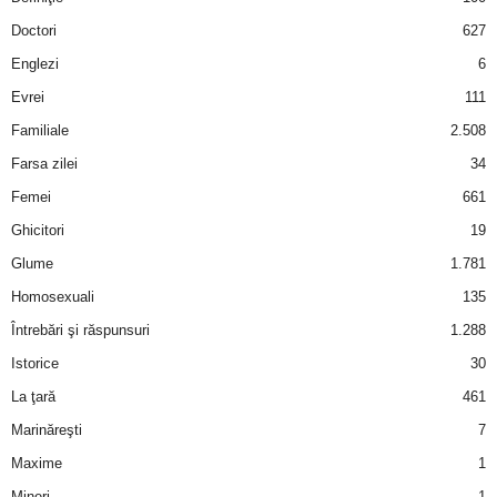
a
Doctori
627
i
Englezi
6
Evrei
111
t
Familiale
2.508
a
Farsa zilei
34
Femei
661
r
Ghicitori
19
i
Glume
1.781
Homosexuali
135
b
Întrebări şi răspunsuri
1.288
a
Istorice
30
La ţară
461
n
Marinăreşti
7
c
Maxime
1
Mineri
1