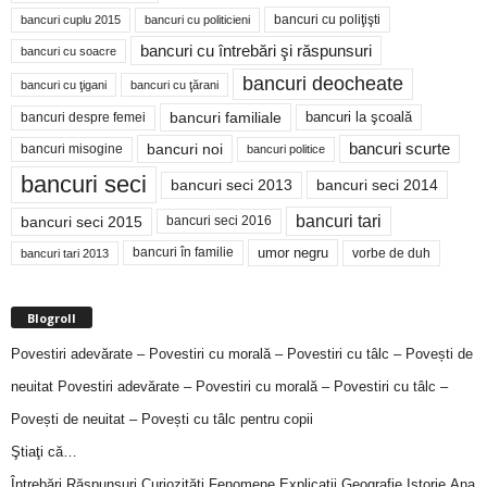
bancuri cu poliţişti
bancuri cuplu 2015
bancuri cu politicieni
bancuri cu întrebări şi răspunsuri
bancuri cu soacre
bancuri deocheate
bancuri cu ţigani
bancuri cu ţărani
bancuri familiale
bancuri despre femei
bancuri la şcoală
bancuri noi
bancuri scurte
bancuri misogine
bancuri politice
bancuri seci
bancuri seci 2014
bancuri seci 2013
bancuri tari
bancuri seci 2015
bancuri seci 2016
bancuri în familie
umor negru
vorbe de duh
bancuri tari 2013
Blogroll
Povestiri adevărate – Povestiri cu morală – Povestiri cu tâlc – Povești de
neuitat
Povestiri adevărate – Povestiri cu morală – Povestiri cu tâlc –
Povești de neuitat – Povești cu tâlc pentru copii
Ştiaţi că…
Întrebări,Răspunsuri,Curiozităţi,Fenomene,Explicaţii,Geografie,Istorie,Ana