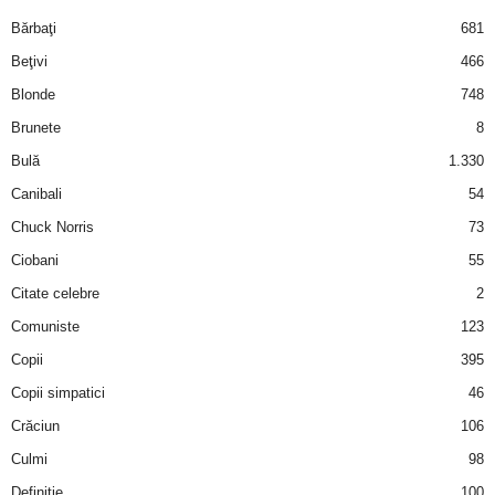
i
Bărbaţi
681
Beţivi
466
l
Blonde
748
e
Brunete
8
Bulă
1.330
i
Canibali
54
–
Chuck Norris
73
Ciobani
55
C
Citate celebre
2
e
Comuniste
123
Copii
395
l
Copii simpatici
46
e
Crăciun
106
m
Culmi
98
Definiţie
100