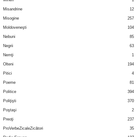
u
Misandrine
12
r
Misogine
257
Moldoveneşti
104
i
Nebuni
85
–
Negrii
63
B
Nemţi
1
Olteni
194
a
Pitici
4
n
Poeme
81
Politice
394
c
Poliţişti
370
u
Poştaşi
2
Preoţi
237
r
ProVerbeZicaleZicători
35
i