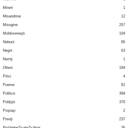
Mineri
1
Misandrine
12
Misogine
257
Moldoveneşti
104
Nebuni
85
Negrii
63
Nemţi
1
Olteni
194
Pitici
4
Poeme
81
Politice
394
Poliţişti
370
Poştaşi
2
Preoţi
237
ProVerbeZicaleZicători
35