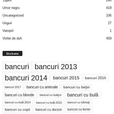
Ţigani
240
Umor negru
419
Uncategorized
106
Unguri
27
Vampiri
1
Vorbe de duh
459
Etichete
bancuri
bancuri 2013
bancuri 2014
bancuri 2015
bancuri 2016
bancuri cu animale
bancuri cu beţivi
bancuri 2017
bancuri cu bulă
bancuri cu blonde
bancuri cu bulişor
bancuri cu bulă 2014
bancuri cu bărbaţi
bancuri cu bulă 2015
bancuri cu copii
bancuri cu doctori
bancuri cu femei