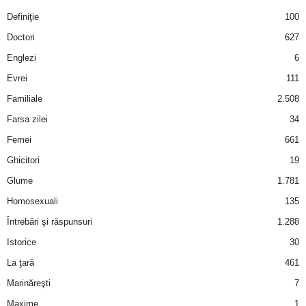
Definiţie
100
Doctori
627
Englezi
6
Evrei
111
Familiale
2.508
Farsa zilei
34
Femei
661
Ghicitori
19
Glume
1.781
Homosexuali
135
Întrebări şi răspunsuri
1.288
Istorice
30
La ţară
461
Marinăreşti
7
Maxime
1