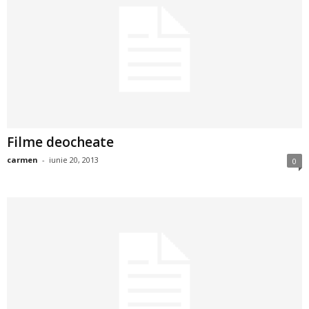
a
i
t
a
r
Filme deocheate
i
carmen
-
iunie 20, 2013
0
b
a
n
c