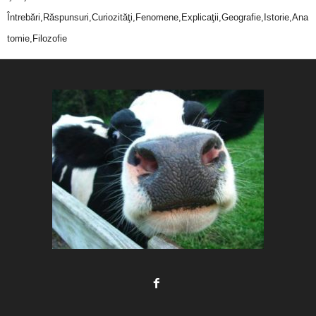
Întrebări,Răspunsuri,Curiozităţi,Fenomene,Explicaţii,Geografie,Istorie,Ana
tomie,Filozofie