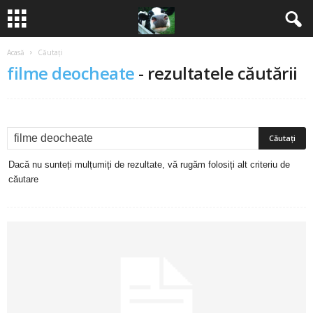
Acasă
Căutați
B
filme deocheate
-
rezultatele căutării
a
n
c
Dacă nu sunteți mulțumiți de rezultate, vă rugăm folosiți alt criteriu de
u
căutare
r
i
2
0