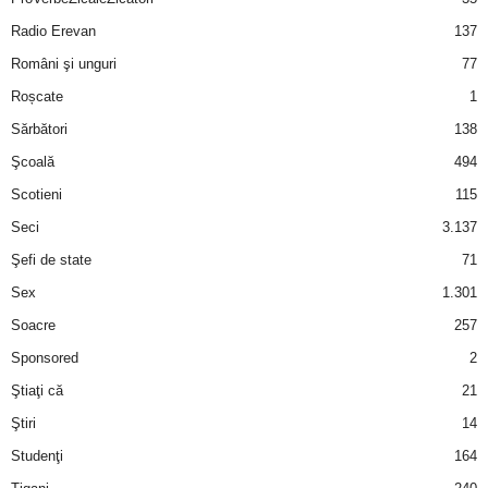
Radio Erevan
137
Români şi unguri
77
Roșcate
1
Sărbători
138
Şcoală
494
Scotieni
115
Seci
3.137
Şefi de state
71
Sex
1.301
Soacre
257
Sponsored
2
Ştiaţi că
21
Ştiri
14
Studenţi
164