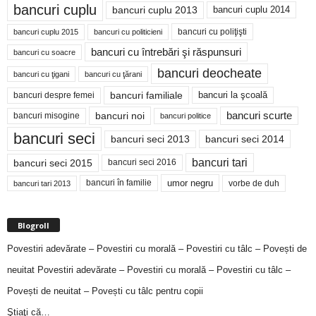
bancuri cuplu
bancuri cuplu 2014
bancuri cuplu 2013
bancuri cu poliţişti
bancuri cuplu 2015
bancuri cu politicieni
bancuri cu întrebări şi răspunsuri
bancuri cu soacre
bancuri deocheate
bancuri cu ţigani
bancuri cu ţărani
bancuri familiale
bancuri despre femei
bancuri la şcoală
bancuri noi
bancuri scurte
bancuri misogine
bancuri politice
bancuri seci
bancuri seci 2014
bancuri seci 2013
bancuri tari
bancuri seci 2015
bancuri seci 2016
bancuri în familie
umor negru
vorbe de duh
bancuri tari 2013
Blogroll
Povestiri adevărate – Povestiri cu morală – Povestiri cu tâlc – Povești de
neuitat
Povestiri adevărate – Povestiri cu morală – Povestiri cu tâlc –
Povești de neuitat – Povești cu tâlc pentru copii
Ştiaţi că…