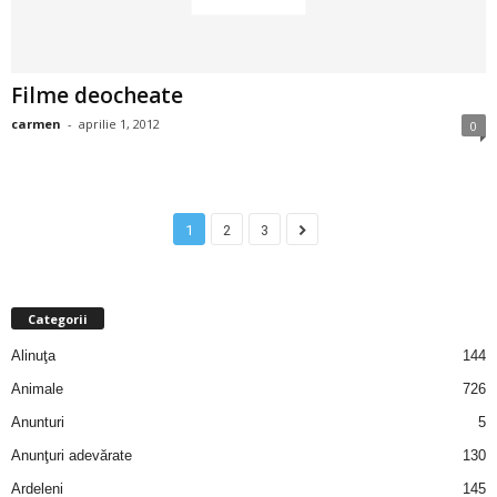
u
r
Filme deocheate
i
carmen
-
aprilie 1, 2012
0
–
B
1
2
3
a
n
Categorii
c
Alinuţa
144
Animale
726
u
Anunturi
5
r
Anunţuri adevărate
130
Ardeleni
145
i