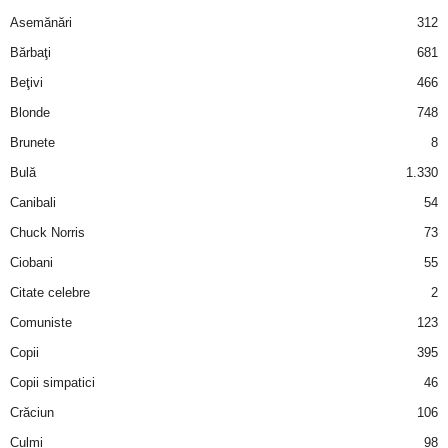
Asemănări
312
d
Bărbaţi
681
e
Beţivi
466
Blonde
748
t
Brunete
8
o
Bulă
1.330
Canibali
54
p
Chuck Norris
73
Ciobani
55
Citate celebre
2
Comuniste
123
Copii
395
Copii simpatici
46
Crăciun
106
Culmi
98