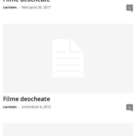
i
carmen
-
februarie 20, 2017
0
l
e
i
–
C
e
Filme deocheate
l
carmen
-
octombrie 6, 2013
0
e
m