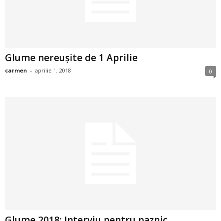
2
3
Glume nereușite de 1 Aprilie
-
carmen
-
aprilie 1, 2018
0
B
a
n
c
u
l
z
Glume 2018: Interviu pentru paznic