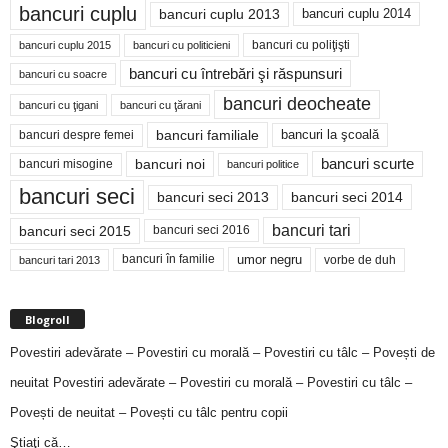
bancuri cuplu
bancuri cuplu 2014
bancuri cuplu 2013
bancuri cu poliţişti
bancuri cuplu 2015
bancuri cu politicieni
bancuri cu întrebări şi răspunsuri
bancuri cu soacre
bancuri deocheate
bancuri cu ţigani
bancuri cu ţărani
bancuri familiale
bancuri despre femei
bancuri la şcoală
bancuri noi
bancuri scurte
bancuri misogine
bancuri politice
bancuri seci
bancuri seci 2014
bancuri seci 2013
bancuri tari
bancuri seci 2015
bancuri seci 2016
bancuri în familie
umor negru
vorbe de duh
bancuri tari 2013
Blogroll
Povestiri adevărate – Povestiri cu morală – Povestiri cu tâlc – Povești de
neuitat
Povestiri adevărate – Povestiri cu morală – Povestiri cu tâlc –
Povești de neuitat – Povești cu tâlc pentru copii
Ştiaţi că…