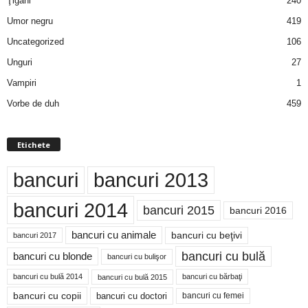
Ţigani
240
Umor negru
419
Uncategorized
106
Unguri
27
Vampiri
1
Vorbe de duh
459
Etichete
bancuri
bancuri 2013
bancuri 2014
bancuri 2015
bancuri 2016
bancuri cu animale
bancuri cu beţivi
bancuri 2017
bancuri cu bulă
bancuri cu blonde
bancuri cu bulişor
bancuri cu bulă 2014
bancuri cu bărbaţi
bancuri cu bulă 2015
bancuri cu copii
bancuri cu doctori
bancuri cu femei