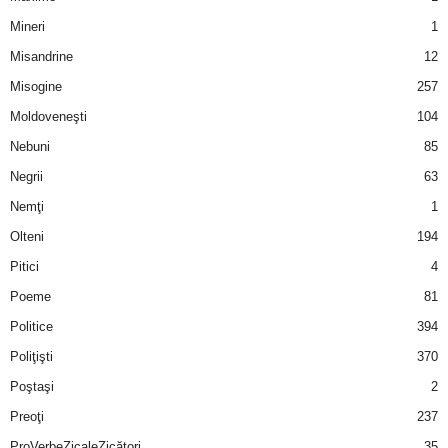
Mineri
1
Misandrine
12
Misogine
257
Moldoveneşti
104
Nebuni
85
Negrii
63
Nemţi
1
Olteni
194
Pitici
4
Poeme
81
Politice
394
Poliţişti
370
Poştaşi
2
Preoţi
237
ProVerbeZicaleZicători
35