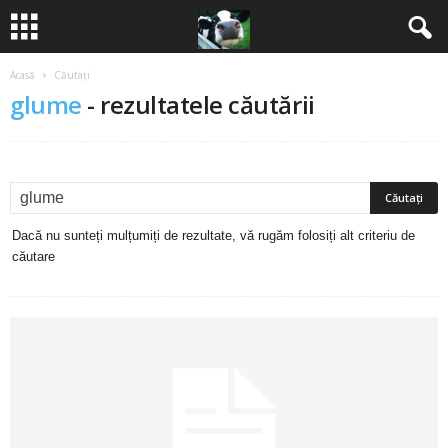
Acasă
Căutați
B
glume
-
rezultatele căutării
a
n
c
Dacă nu sunteți mulțumiți de rezultate, vă rugăm folosiți alt criteriu de
u
căutare
r
i
2
0