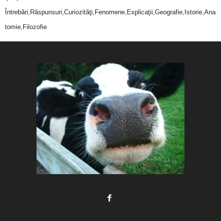
Întrebări,Răspunsuri,Curiozităţi,Fenomene,Explicaţii,Geografie,Istorie,Ana
tomie,Filozofie