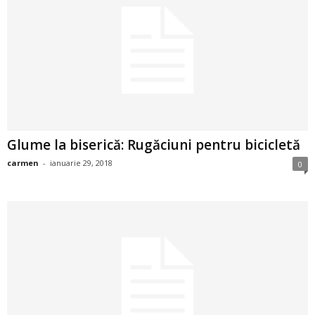
a
i
t
a
r
Glume la biserică: Rugăciuni pentru bicicletă
i
carmen
-
ianuarie 29, 2018
0
b
a
n
c