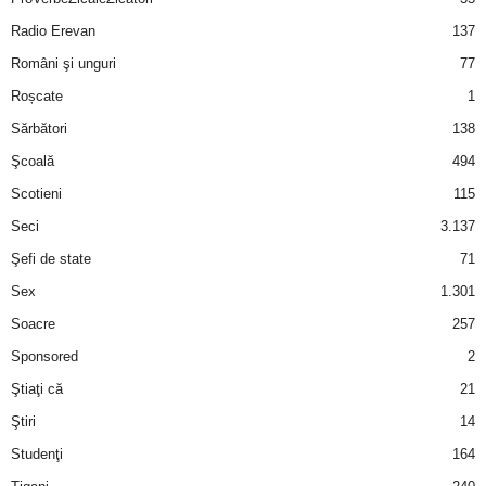
Radio Erevan
137
Români şi unguri
77
Roșcate
1
Sărbători
138
Şcoală
494
Scotieni
115
Seci
3.137
Şefi de state
71
Sex
1.301
Soacre
257
Sponsored
2
Ştiaţi că
21
Ştiri
14
Studenţi
164