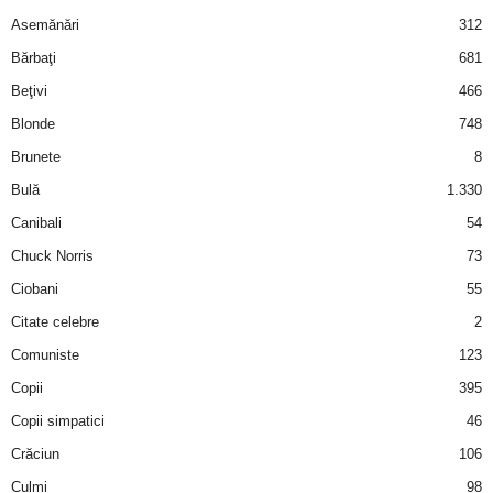
Asemănări
312
d
Bărbaţi
681
e
Beţivi
466
Blonde
748
t
Brunete
8
o
Bulă
1.330
Canibali
54
p
Chuck Norris
73
Ciobani
55
Citate celebre
2
Comuniste
123
Copii
395
Copii simpatici
46
Crăciun
106
Culmi
98