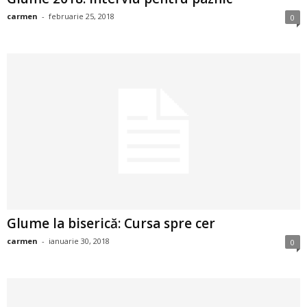
i
carmen
-
februarie 25, 2018
0
l
e
i
–
C
e
Glume la biserică: Cursa spre cer
l
carmen
-
ianuarie 30, 2018
0
e
m