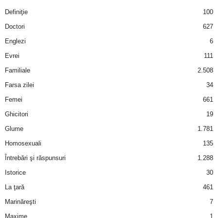
Definiţie
100
Doctori
627
Englezi
6
Evrei
111
Familiale
2.508
Farsa zilei
34
Femei
661
Ghicitori
19
Glume
1.781
Homosexuali
135
Întrebări şi răspunsuri
1.288
Istorice
30
La ţară
461
Marinăreşti
7
Maxime
1