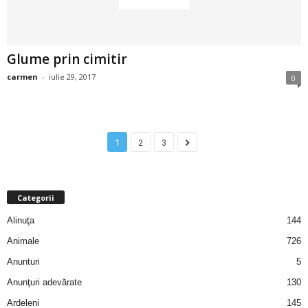
u
r
Glume prin cimitir
i
carmen
-
iulie 29, 2017
0
–
B
1
2
3
a
n
Categorii
c
Alinuţa
144
Animale
726
u
Anunturi
5
r
Anunţuri adevărate
130
Ardeleni
145
i