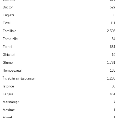
a
Doctori
627
i
Englezi
6
Evrei
111
t
Familiale
2.508
a
Farsa zilei
34
Femei
661
r
Ghicitori
19
i
Glume
1.781
Homosexuali
135
b
Întrebări şi răspunsuri
1.288
a
Istorice
30
La ţară
461
n
Marinăreşti
7
c
Maxime
1
Mineri
1