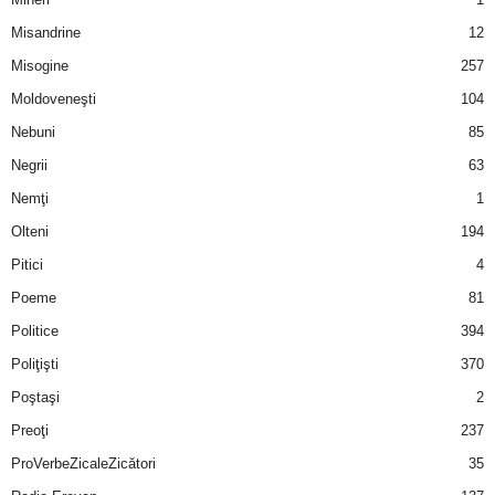
u
Misandrine
12
r
Misogine
257
Moldoveneşti
104
i
Nebuni
85
–
Negrii
63
B
Nemţi
1
Olteni
194
a
Pitici
4
n
Poeme
81
Politice
394
c
Poliţişti
370
u
Poştaşi
2
Preoţi
237
r
ProVerbeZicaleZicători
35
i