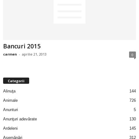
2
3
-
Bancuri 2015
B
carmen
-
aprilie 21, 2013
0
a
n
Categorii
c
Alinuţa
144
Animale
726
u
Anunturi
5
l
Anunţuri adevărate
130
Ardeleni
145
z
Asemănări
312