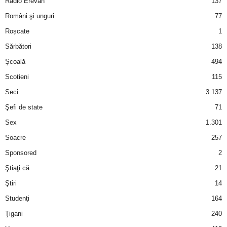
Radio Erevan
137
Români şi unguri
77
d
Roșcate
1
e
Sărbători
138
Şcoală
494
t
Scotieni
115
o
Seci
3.137
Şefi de state
71
p
Sex
1.301
Soacre
257
Sponsored
2
Ştiaţi că
21
Ştiri
14
Studenţi
164
Ţigani
240