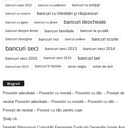
bancuri cu poliţişti
bancuri cuplu 2015
bancuri cu politicieni
bancuri cu întrebări şi răspunsuri
bancuri cu soacre
bancuri deocheate
bancuri cu ţigani
bancuri cu ţărani
bancuri familiale
bancuri despre femei
bancuri la şcoală
bancuri noi
bancuri scurte
bancuri misogine
bancuri politice
bancuri seci
bancuri seci 2014
bancuri seci 2013
bancuri tari
bancuri seci 2015
bancuri seci 2016
bancuri în familie
umor negru
vorbe de duh
bancuri tari 2013
Blogroll
Povestiri adevărate – Povestiri cu morală – Povestiri cu tâlc – Povești de
neuitat
Povestiri adevărate – Povestiri cu morală – Povestiri cu tâlc –
Povești de neuitat – Povești cu tâlc pentru copii
Ştiaţi că…
Întrebări,Răspunsuri,Curiozităţi,Fenomene,Explicaţii,Geografie,Istorie,Ana