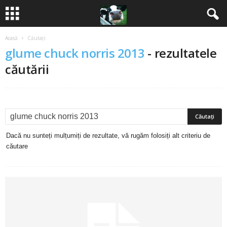
Acasă
Căutați
B
glume chuck norris 2013
-
rezultatele
a
căutării
n
c
u
Dacă nu sunteți mulțumiți de rezultate, vă rugăm folosiți alt criteriu de
căutare
r
i
2
0