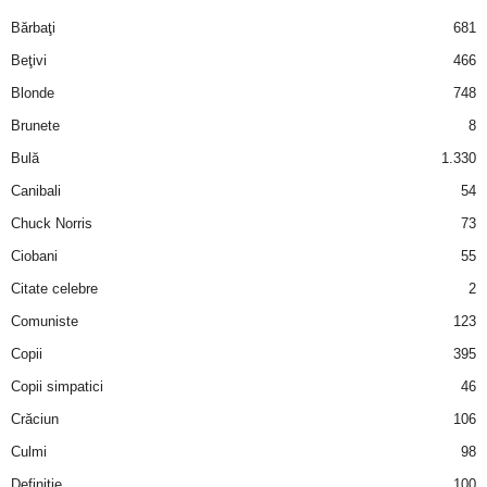
i
Bărbaţi
681
Beţivi
466
l
Blonde
748
e
Brunete
8
Bulă
1.330
i
Canibali
54
–
Chuck Norris
73
Ciobani
55
C
Citate celebre
2
e
Comuniste
123
Copii
395
l
Copii simpatici
46
e
Crăciun
106
m
Culmi
98
Definiţie
100