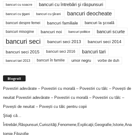
bancuri cu întrebări şi răspunsuri
bancuri cu soacre
bancuri deocheate
bancuri cu ţigani
bancuri cu ţărani
bancuri familiale
bancuri despre femei
bancuri la şcoală
bancuri noi
bancuri scurte
bancuri misogine
bancuri politice
bancuri seci
bancuri seci 2014
bancuri seci 2013
bancuri tari
bancuri seci 2015
bancuri seci 2016
bancuri în familie
umor negru
vorbe de duh
bancuri tari 2013
Blogroll
Povestiri adevărate – Povestiri cu morală – Povestiri cu tâlc – Povești de
neuitat
Povestiri adevărate – Povestiri cu morală – Povestiri cu tâlc –
Povești de neuitat – Povești cu tâlc pentru copii
Ştiaţi că…
Întrebări,Răspunsuri,Curiozităţi,Fenomene,Explicaţii,Geografie,Istorie,Ana
tomie,Filozofie