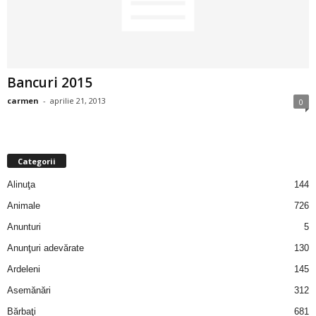
2
3
Bancuri 2015
-
carmen
-
aprilie 21, 2013
0
B
a
Categorii
n
Alinuţa
144
c
Animale
726
Anunturi
5
u
Anunţuri adevărate
130
l
Ardeleni
145
Asemănări
312
z
Bărbaţi
681