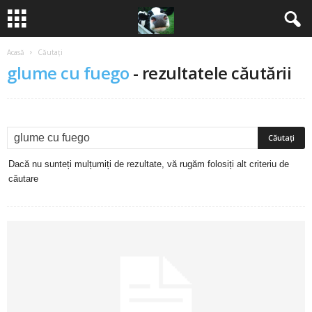
Acasă
Căutați
B
glume cu fuego
-
rezultatele căutării
a
n
c
Dacă nu sunteți mulțumiți de rezultate, vă rugăm folosiți alt criteriu de
u
căutare
r
i
2
0