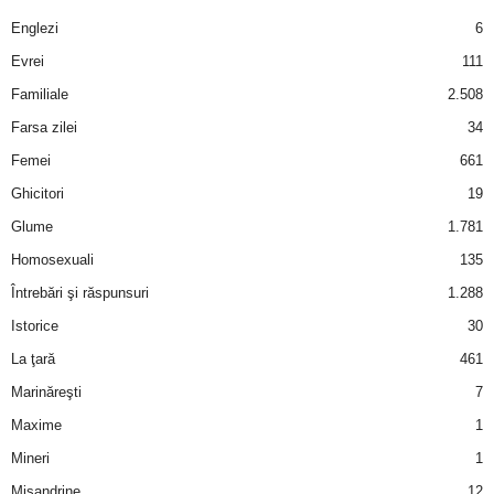
a
Englezi
6
i
Evrei
111
Familiale
2.508
t
Farsa zilei
34
a
Femei
661
Ghicitori
19
r
Glume
1.781
i
Homosexuali
135
Întrebări şi răspunsuri
1.288
b
Istorice
30
a
La ţară
461
Marinăreşti
7
n
Maxime
1
c
Mineri
1
Misandrine
12