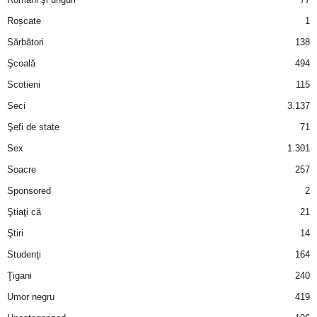
Roșcate
1
d
Sărbători
138
e
Şcoală
494
Scotieni
115
t
Seci
3.137
o
Şefi de state
71
Sex
1.301
p
Soacre
257
Sponsored
2
Ştiaţi că
21
Ştiri
14
Studenţi
164
Ţigani
240
Umor negru
419