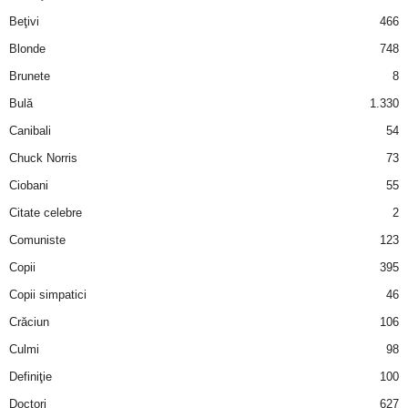
i
Beţivi
466
Blonde
748
l
Brunete
8
e
Bulă
1.330
Canibali
54
i
Chuck Norris
73
–
Ciobani
55
Citate celebre
2
C
Comuniste
123
e
Copii
395
Copii simpatici
46
l
Crăciun
106
e
Culmi
98
Definiţie
100
m
Doctori
627