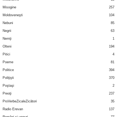
u
Misogine
257
r
Moldoveneşti
104
Nebuni
85
i
Negrii
63
–
Nemţi
1
Olteni
194
B
Pitici
4
a
Poeme
81
n
Politice
394
Poliţişti
370
c
Poştaşi
2
u
Preoţi
237
ProVerbeZicaleZicători
35
r
Radio Erevan
137
i
Români şi unguri
77