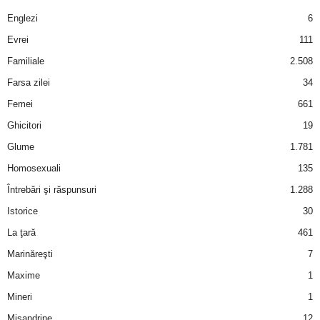
a
Englezi
6
i
Evrei
111
Familiale
2.508
t
Farsa zilei
34
a
Femei
661
Ghicitori
19
r
Glume
1.781
i
Homosexuali
135
Întrebări şi răspunsuri
1.288
b
Istorice
30
a
La ţară
461
Marinăreşti
7
n
Maxime
1
c
Mineri
1
Misandrine
12