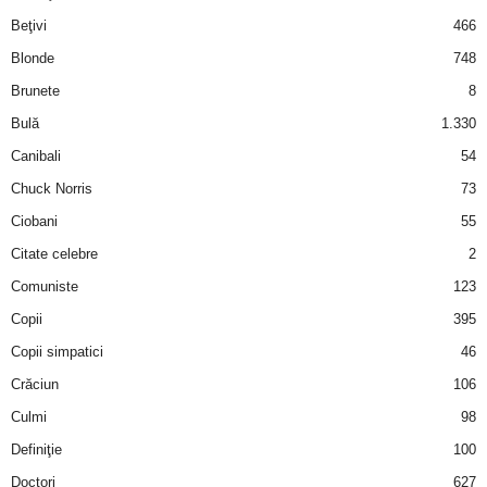
i
Beţivi
466
Blonde
748
l
Brunete
8
e
Bulă
1.330
Canibali
54
i
Chuck Norris
73
–
Ciobani
55
Citate celebre
2
C
Comuniste
123
e
Copii
395
Copii simpatici
46
l
Crăciun
106
e
Culmi
98
Definiţie
100
m
Doctori
627