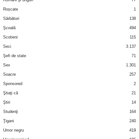
Roșcate
1
d
Sărbători
138
e
Şcoală
494
Scotieni
115
t
Seci
3.137
o
Şefi de state
71
Sex
1.301
p
Soacre
257
Sponsored
2
Ştiaţi că
21
Ştiri
14
Studenţi
164
Ţigani
240
Umor negru
419