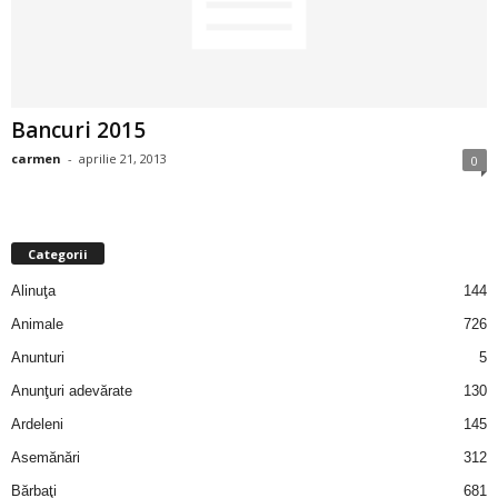
2
3
Bancuri 2015
-
carmen
-
aprilie 21, 2013
0
B
a
Categorii
n
Alinuţa
144
c
Animale
726
Anunturi
5
u
Anunţuri adevărate
130
l
Ardeleni
145
Asemănări
312
z
Bărbaţi
681