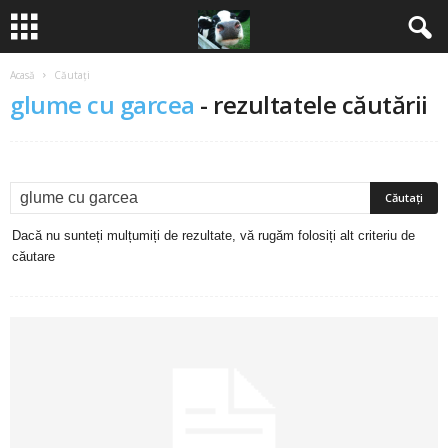
Acasă
Căutați
B
glume cu garcea
-
rezultatele căutării
a
n
c
Dacă nu sunteți mulțumiți de rezultate, vă rugăm folosiți alt criteriu de
u
căutare
r
i
2
0