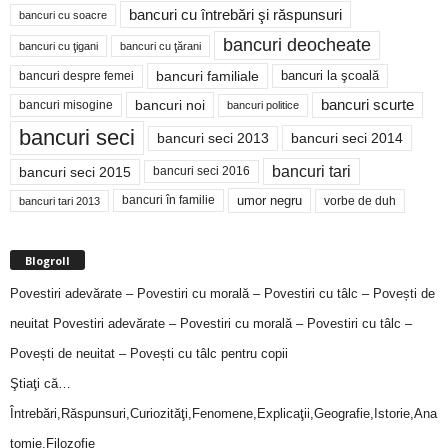
bancuri cu întrebări şi răspunsuri
bancuri cu soacre
bancuri deocheate
bancuri cu ţigani
bancuri cu ţărani
bancuri familiale
bancuri despre femei
bancuri la şcoală
bancuri noi
bancuri scurte
bancuri misogine
bancuri politice
bancuri seci
bancuri seci 2014
bancuri seci 2013
bancuri tari
bancuri seci 2015
bancuri seci 2016
bancuri în familie
umor negru
vorbe de duh
bancuri tari 2013
Blogroll
Povestiri adevărate – Povestiri cu morală – Povestiri cu tâlc – Povești de
neuitat
Povestiri adevărate – Povestiri cu morală – Povestiri cu tâlc –
Povești de neuitat – Povești cu tâlc pentru copii
Ştiaţi că…
Întrebări,Răspunsuri,Curiozităţi,Fenomene,Explicaţii,Geografie,Istorie,Ana
tomie,Filozofie