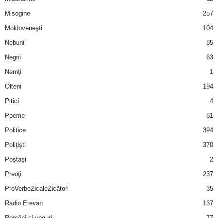
u
Misogine
257
r
Moldoveneşti
104
Nebuni
85
i
Negrii
63
–
Nemţi
1
Olteni
194
B
Pitici
4
a
Poeme
81
n
Politice
394
Poliţişti
370
c
Poştaşi
2
u
Preoţi
237
ProVerbeZicaleZicători
35
r
Radio Erevan
137
i
Români şi unguri
77