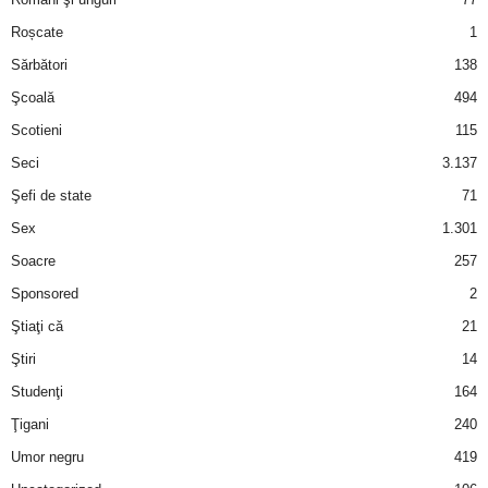
Roșcate
1
d
Sărbători
138
e
Şcoală
494
Scotieni
115
t
Seci
3.137
o
Şefi de state
71
Sex
1.301
p
Soacre
257
Sponsored
2
Ştiaţi că
21
Ştiri
14
Studenţi
164
Ţigani
240
Umor negru
419