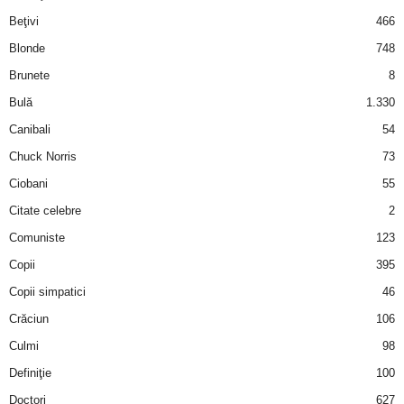
i
Beţivi
466
Blonde
748
l
Brunete
8
e
Bulă
1.330
Canibali
54
i
Chuck Norris
73
–
Ciobani
55
Citate celebre
2
C
Comuniste
123
e
Copii
395
Copii simpatici
46
l
Crăciun
106
e
Culmi
98
Definiţie
100
m
Doctori
627