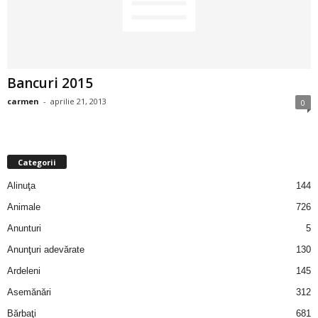
2
3
Bancuri 2015
-
carmen
-
aprilie 21, 2013
0
B
a
Categorii
n
Alinuţa
144
c
Animale
726
Anunturi
5
u
Anunţuri adevărate
130
l
Ardeleni
145
Asemănări
312
z
Bărbaţi
681