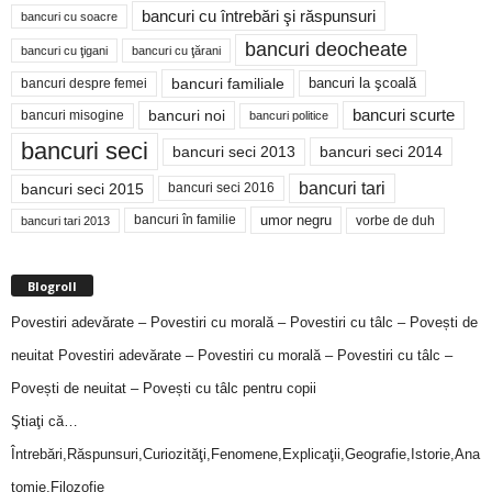
bancuri cu întrebări şi răspunsuri
bancuri cu soacre
bancuri deocheate
bancuri cu ţigani
bancuri cu ţărani
bancuri familiale
bancuri despre femei
bancuri la şcoală
bancuri noi
bancuri scurte
bancuri misogine
bancuri politice
bancuri seci
bancuri seci 2014
bancuri seci 2013
bancuri tari
bancuri seci 2015
bancuri seci 2016
bancuri în familie
umor negru
vorbe de duh
bancuri tari 2013
Blogroll
Povestiri adevărate – Povestiri cu morală – Povestiri cu tâlc – Povești de
neuitat
Povestiri adevărate – Povestiri cu morală – Povestiri cu tâlc –
Povești de neuitat – Povești cu tâlc pentru copii
Ştiaţi că…
Întrebări,Răspunsuri,Curiozităţi,Fenomene,Explicaţii,Geografie,Istorie,Ana
tomie,Filozofie