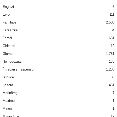
a
Englezi
6
i
Evrei
111
Familiale
2.508
t
Farsa zilei
34
a
Femei
661
Ghicitori
19
r
Glume
1.781
i
Homosexuali
135
Întrebări şi răspunsuri
1.288
b
Istorice
30
a
La ţară
461
Marinăreşti
7
n
Maxime
1
c
Mineri
1
Misandrine
12