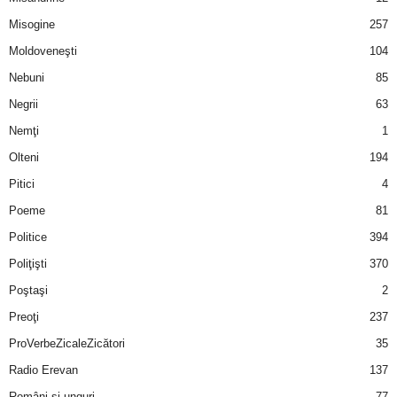
u
Misogine
257
r
Moldoveneşti
104
Nebuni
85
i
Negrii
63
–
Nemţi
1
Olteni
194
B
Pitici
4
a
Poeme
81
n
Politice
394
Poliţişti
370
c
Poştaşi
2
u
Preoţi
237
ProVerbeZicaleZicători
35
r
Radio Erevan
137
i
Români şi unguri
77