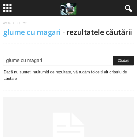
Acasă
Căutați
B
glume cu magari
-
rezultatele căutării
a
n
c
Dacă nu sunteți mulțumiți de rezultate, vă rugăm folosiți alt criteriu de
u
căutare
r
i
2
0