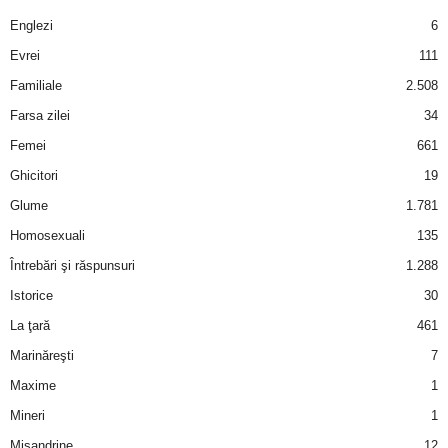
a
Englezi
6
i
Evrei
111
Familiale
2.508
t
Farsa zilei
34
a
Femei
661
Ghicitori
19
r
Glume
1.781
i
Homosexuali
135
Întrebări şi răspunsuri
1.288
b
Istorice
30
a
La ţară
461
Marinăreşti
7
n
Maxime
1
c
Mineri
1
Misandrine
12