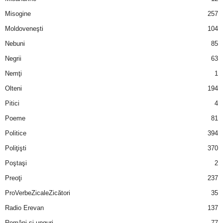
u
Misogine
257
r
Moldoveneşti
104
Nebuni
85
i
Negrii
63
–
Nemţi
1
Olteni
194
B
Pitici
4
a
Poeme
81
n
Politice
394
Poliţişti
370
c
Poştaşi
2
u
Preoţi
237
ProVerbeZicaleZicători
35
r
Radio Erevan
137
i
Români şi unguri
77