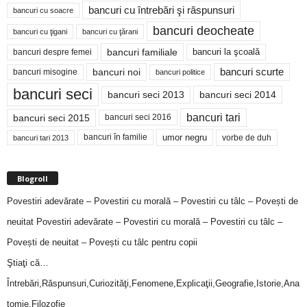
bancuri cu întrebări şi răspunsuri
bancuri cu soacre
bancuri deocheate
bancuri cu ţigani
bancuri cu ţărani
bancuri familiale
bancuri despre femei
bancuri la şcoală
bancuri noi
bancuri scurte
bancuri misogine
bancuri politice
bancuri seci
bancuri seci 2014
bancuri seci 2013
bancuri tari
bancuri seci 2015
bancuri seci 2016
bancuri în familie
umor negru
vorbe de duh
bancuri tari 2013
Blogroll
Povestiri adevărate – Povestiri cu morală – Povestiri cu tâlc – Povești de
neuitat
Povestiri adevărate – Povestiri cu morală – Povestiri cu tâlc –
Povești de neuitat – Povești cu tâlc pentru copii
Ştiaţi că…
Întrebări,Răspunsuri,Curiozităţi,Fenomene,Explicaţii,Geografie,Istorie,Ana
tomie,Filozofie