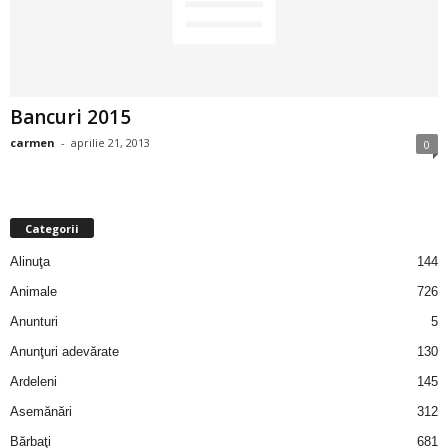
2
3
Bancuri 2015
-
carmen
-
aprilie 21, 2013
0
B
a
Categorii
n
Alinuţa
144
c
Animale
726
Anunturi
5
u
Anunţuri adevărate
130
l
Ardeleni
145
Asemănări
312
z
Bărbaţi
681