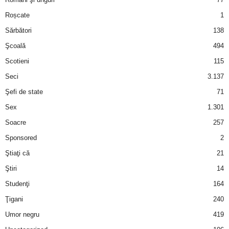
Roșcate
1
d
Sărbători
138
e
Şcoală
494
Scotieni
115
t
Seci
3.137
o
Şefi de state
71
Sex
1.301
p
Soacre
257
Sponsored
2
Ştiaţi că
21
Ştiri
14
Studenţi
164
Ţigani
240
Umor negru
419