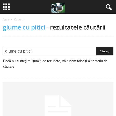
Acasă
Căutați
B
glume cu pitici
-
rezultatele căutării
a
n
c
Dacă nu sunteți mulțumiți de rezultate, vă rugăm folosiți alt criteriu de
u
căutare
r
i
2
0