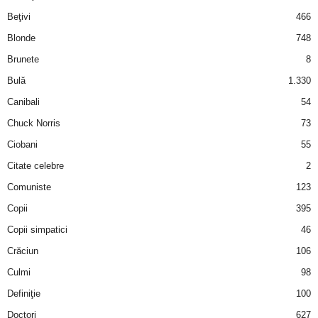
i
Beţivi
466
Blonde
748
l
Brunete
8
e
Bulă
1.330
Canibali
54
i
Chuck Norris
73
–
Ciobani
55
Citate celebre
2
C
Comuniste
123
e
Copii
395
Copii simpatici
46
l
Crăciun
106
e
Culmi
98
Definiţie
100
m
Doctori
627