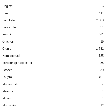
a
Englezi
6
i
Evrei
111
Familiale
2.508
t
Farsa zilei
34
a
Femei
661
Ghicitori
19
r
Glume
1.781
i
Homosexuali
135
Întrebări şi răspunsuri
1.288
b
Istorice
30
a
La ţară
461
Marinăreşti
7
n
Maxime
1
c
Mineri
1
Misandrine
12