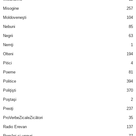
u
Misogine
257
r
Moldoveneşti
104
Nebuni
85
i
Negrii
63
–
Nemţi
1
Olteni
194
B
Pitici
4
a
Poeme
81
n
Politice
394
Poliţişti
370
c
Poştaşi
2
u
Preoţi
237
ProVerbeZicaleZicători
35
r
Radio Erevan
137
i
Români şi unguri
77