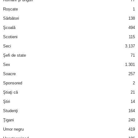
Roșcate
1
d
Sărbători
138
e
Şcoală
494
Scotieni
115
t
Seci
3.137
o
Şefi de state
71
Sex
1.301
p
Soacre
257
Sponsored
2
Ştiaţi că
21
Ştiri
14
Studenţi
164
Ţigani
240
Umor negru
419