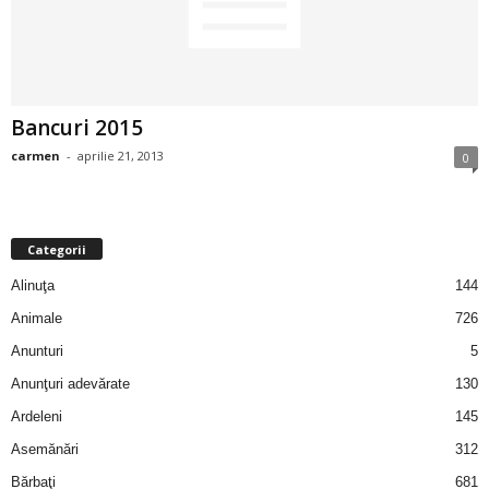
2
3
Bancuri 2015
-
carmen
-
aprilie 21, 2013
0
B
a
Categorii
n
Alinuţa
144
c
Animale
726
Anunturi
5
u
Anunţuri adevărate
130
l
Ardeleni
145
Asemănări
312
z
Bărbaţi
681