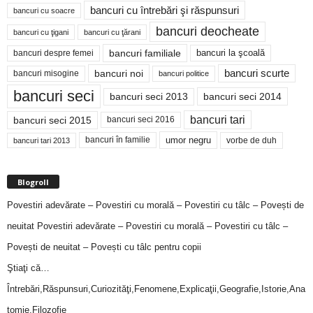
bancuri cu întrebări şi răspunsuri
bancuri cu soacre
bancuri deocheate
bancuri cu ţigani
bancuri cu ţărani
bancuri familiale
bancuri despre femei
bancuri la şcoală
bancuri noi
bancuri scurte
bancuri misogine
bancuri politice
bancuri seci
bancuri seci 2014
bancuri seci 2013
bancuri tari
bancuri seci 2015
bancuri seci 2016
bancuri în familie
umor negru
vorbe de duh
bancuri tari 2013
Blogroll
Povestiri adevărate – Povestiri cu morală – Povestiri cu tâlc – Povești de
neuitat
Povestiri adevărate – Povestiri cu morală – Povestiri cu tâlc –
Povești de neuitat – Povești cu tâlc pentru copii
Ştiaţi că…
Întrebări,Răspunsuri,Curiozităţi,Fenomene,Explicaţii,Geografie,Istorie,Ana
tomie,Filozofie