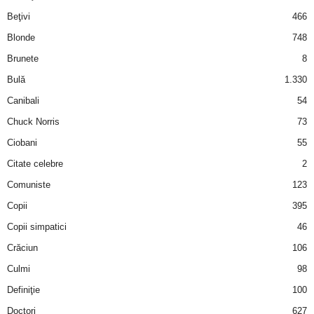
i
Beţivi
466
Blonde
748
l
Brunete
8
e
Bulă
1.330
Canibali
54
i
Chuck Norris
73
–
Ciobani
55
Citate celebre
2
C
Comuniste
123
e
Copii
395
Copii simpatici
46
l
Crăciun
106
e
Culmi
98
Definiţie
100
m
Doctori
627