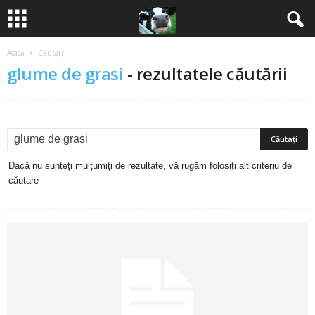
Acasă
Căutați
B
glume de grasi
-
rezultatele căutării
a
n
c
Dacă nu sunteți mulțumiți de rezultate, vă rugăm folosiți alt criteriu de
u
căutare
r
i
2
0