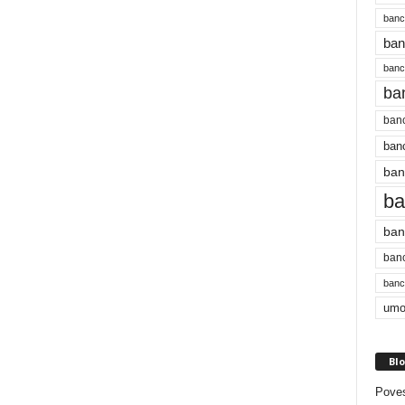
banc
ban
bancu
ba
banc
banc
ban
ba
ban
banc
bancu
umo
Blo
Poves