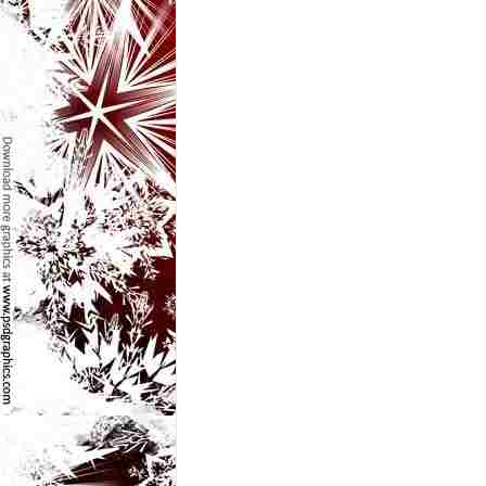
l
e
i
–
C
e
l
e
m
a
i