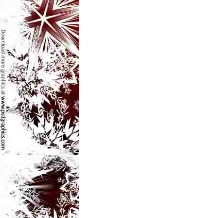
e
t
o
p