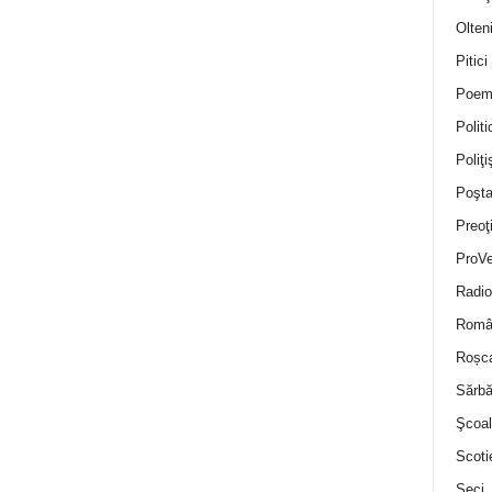
Olten
Pitici
Poem
Politi
Poliţiş
Poşta
Preoţ
ProVe
Radio
Român
Roșc
Sărbă
Şcoal
Scoti
Seci