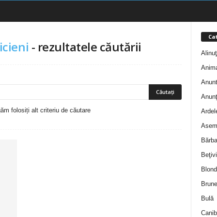
Cat
cieni
-
rezultatele căutării
Alinu
Anim
Anunt
Anunţ
m folosiți alt criteriu de căutare
Ardel
Asem
Bărba
Beţivi
Blond
Brune
Bulă
Canib