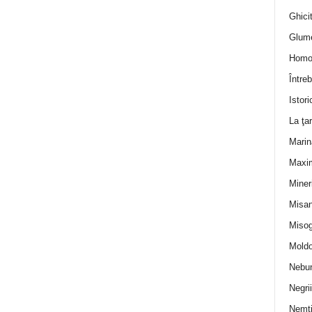
Ghicit
Glum
Homo
Întreb
Istori
La ţa
Marin
Maxi
Miner
Misan
Misog
Moldo
Nebun
Negrii
Nemţ