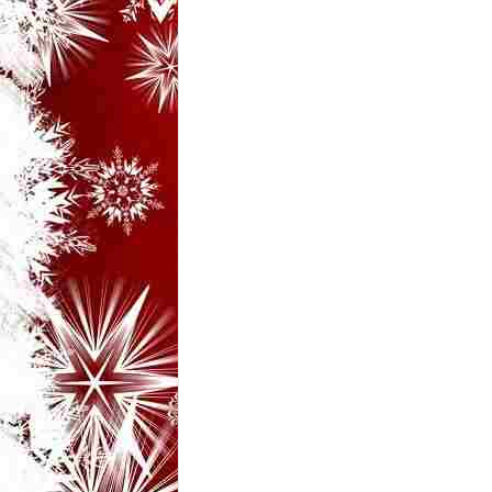
i
–
B
a
n
c
u
r
i
d