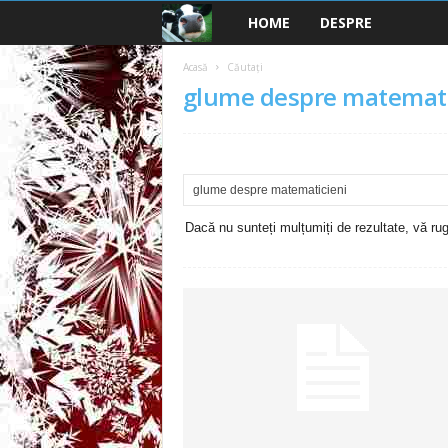
HOME
DESPRE
B
a
Acasă
Căutați
glume despre matemati
n
c
u
Dacă nu sunteți mulțumiți de rezultate, vă rugă
r
i
2
0
2