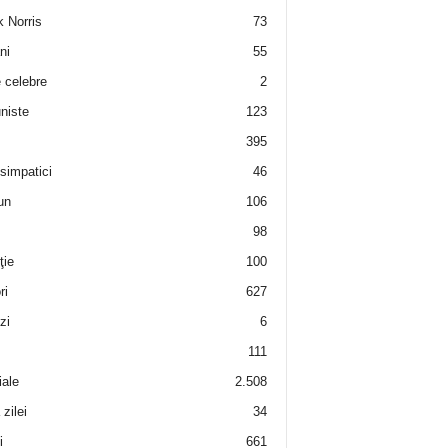
 Norris
73
ni
55
e celebre
2
niste
123
395
 simpatici
46
un
106
98
ţie
100
ri
627
zi
6
111
iale
2.508
zilei
34
i
661