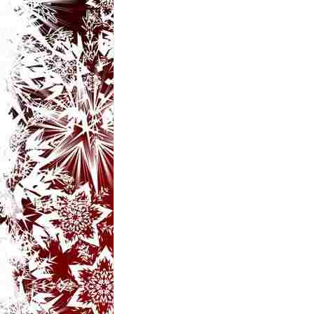
t
a
r
i
b
a
n
c
u
r