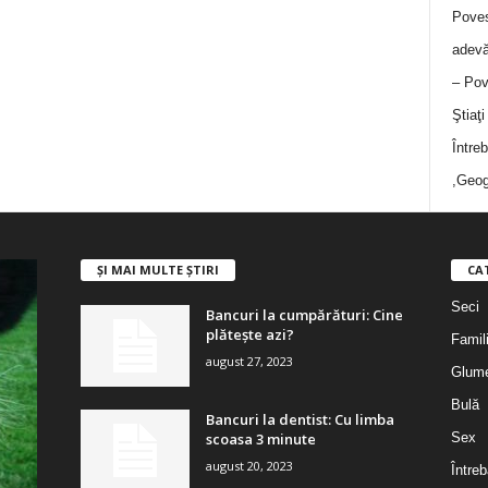
Poves
adevă
– Pov
Ştiaţ
Între
,Geog
ȘI MAI MULTE ȘTIRI
CA
Seci
Bancuri la cumpărături: Cine
plătește azi?
Famil
august 27, 2023
Glum
Bulă
Bancuri la dentist: Cu limba
scoasa 3 minute
Sex
august 20, 2023
Întreb