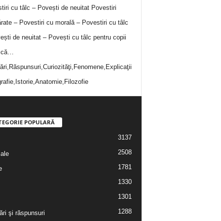
tiri cu tâlc – Povești de neuitat
Povestiri
rate – Povestiri cu morală – Povestiri cu tâlc
ești de neuitat – Povești cu tâlc pentru copii
i că…
bări,Răspunsuri,Curiozităţi,Fenomene,Explicaţii
rafie,Istorie,Anatomie,Filozofie
TEGORIE POPULARĂ
3137
2508
iale
1781
e
1330
1301
1288
ări şi răspunsuri