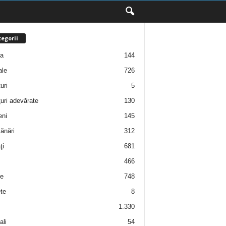
egorii
ţa
144
ale
726
uri
5
uri adevărate
130
eni
145
ănări
312
ţi
681
466
e
748
te
8
1.330
ali
54