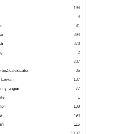
i
194
4
e
81
ce
394
ti
370
şi
2
i
237
rbeZicaleZicători
35
 Erevan
137
i şi unguri
77
ate
1
tori
138
ă
494
eni
115
3.137