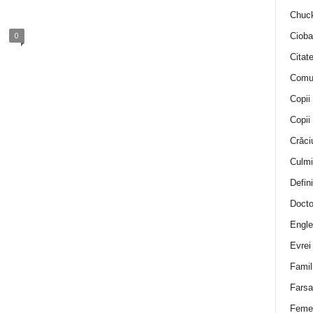
Chuck
0
Cioba
Citat
Comu
Copii
Copii
Crăci
Culmi
Defini
Docto
Engle
Evrei
Famil
Farsa 
Feme