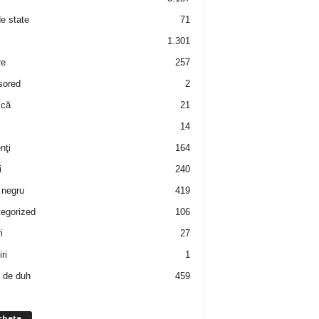
de state
71
1.301
re
257
sored
2
 că
21
14
nţi
164
i
240
negru
419
egorized
106
i
27
ri
1
 de duh
459
chete