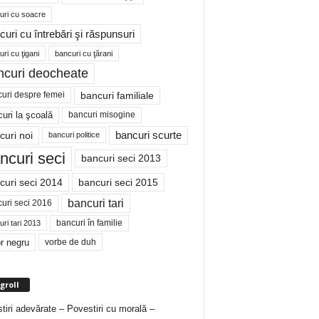
uri cu soacre
curi cu întrebări şi răspunsuri
ri cu ţigani
bancuri cu ţărani
ncuri deocheate
bancuri familiale
uri despre femei
bancuri misogine
uri la şcoală
curi noi
bancuri scurte
bancuri politice
ncuri seci
bancuri seci 2013
curi seci 2014
bancuri seci 2015
bancuri tari
uri seci 2016
bancuri în familie
ri tari 2013
r negru
vorbe de duh
groll
tiri adevărate – Povestiri cu morală –