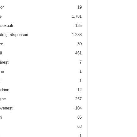
ori
19
e
1.781
sexuali
135
ări şi răspunsuri
1.288
ce
30
ră
461
ăreşti
7
me
1
i
1
drine
12
ine
257
veneşti
104
i
85
63
i
1