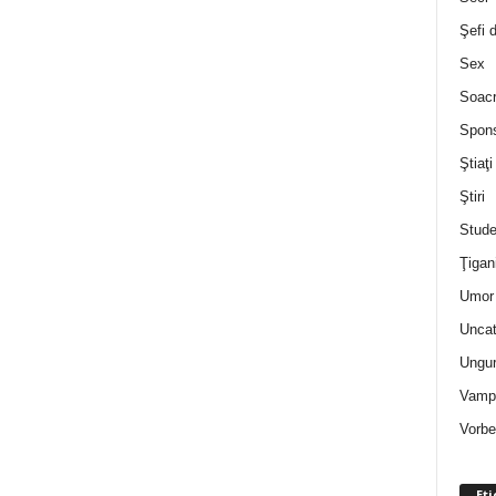
Şefi 
Sex
Soac
Spon
Ştiaţi
Ştiri
Stude
Ţigan
Umor 
Uncat
Ungur
Vampi
Vorbe
Eti