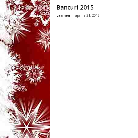
3
Bancuri 2015
carmen
-
aprilie 21, 2013
-
B
a
n
c
u
l
z
i