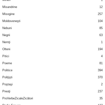
u
Misandrine
12
r
Misogine
257
Moldoveneşti
104
i
Nebuni
85
–
Negrii
63
B
Nemţi
1
Olteni
194
a
Pitici
4
n
Poeme
81
Politice
394
c
Poliţişti
370
u
Poştaşi
2
Preoţi
237
r
ProVerbeZicaleZicători
35
i