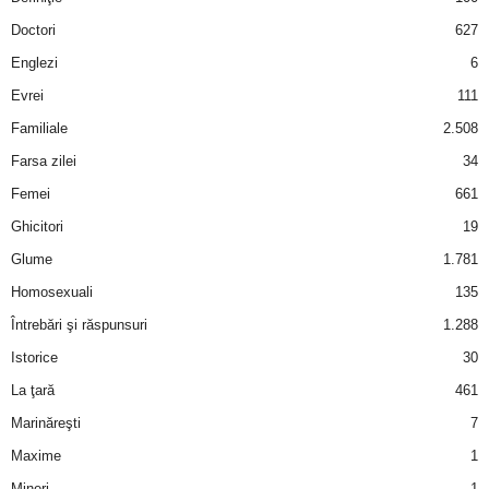
a
Doctori
627
i
Englezi
6
Evrei
111
t
Familiale
2.508
a
Farsa zilei
34
Femei
661
r
Ghicitori
19
i
Glume
1.781
Homosexuali
135
b
Întrebări şi răspunsuri
1.288
a
Istorice
30
La ţară
461
n
Marinăreşti
7
c
Maxime
1
Mineri
1