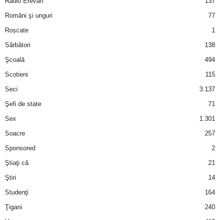
Radio Erevan
137
Români şi unguri
77
d
Roșcate
1
e
Sărbători
138
Şcoală
494
t
Scotieni
115
o
Seci
3.137
Şefi de state
71
p
Sex
1.301
Soacre
257
Sponsored
2
Ştiaţi că
21
Ştiri
14
Studenţi
164
Ţigani
240