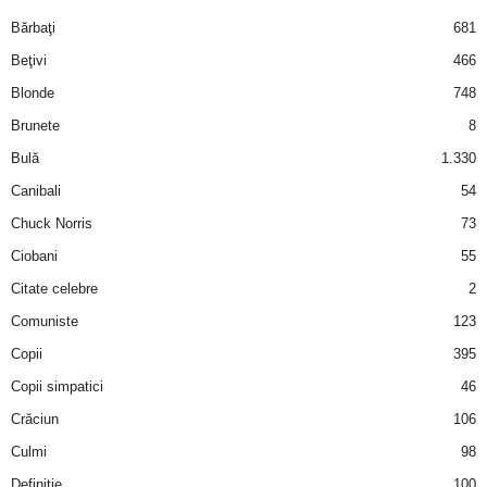
i
Bărbaţi
681
Beţivi
466
l
Blonde
748
e
Brunete
8
Bulă
1.330
i
Canibali
54
–
Chuck Norris
73
Ciobani
55
C
Citate celebre
2
e
Comuniste
123
Copii
395
l
Copii simpatici
46
e
Crăciun
106
m
Culmi
98
Definiţie
100