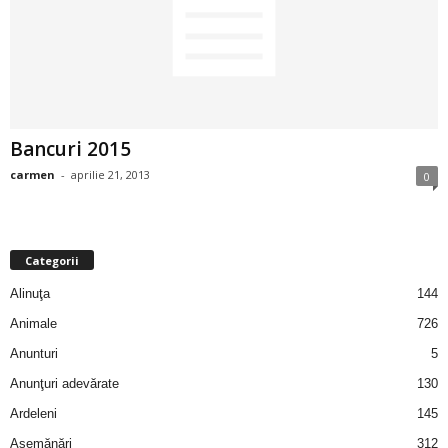
2
3
-
Bancuri 2015
B
carmen
-
aprilie 21, 2013
0
a
n
Categorii
c
Alinuţa
144
Animale
726
u
Anunturi
5
l
Anunţuri adevărate
130
Ardeleni
145
z
Asemănări
312