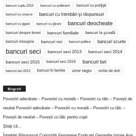
bancuri cu poliţişti
bancuri cuplu 2015
bancuri cu politicieni
bancuri cu întrebări şi răspunsuri
bancuri cu soacre
bancuri deocheate
bancuri cu ţigani
bancuri cu ţărani
bancuri familiale
bancuri despre femei
bancuri la şcoală
bancuri noi
bancuri scurte
bancuri misogine
bancuri politice
bancuri seci
bancuri seci 2014
bancuri seci 2013
bancuri tari
bancuri seci 2015
bancuri seci 2016
bancuri în familie
umor negru
vorbe de duh
bancuri tari 2013
Blogroll
Povestiri adevărate – Povestiri cu morală – Povestiri cu tâlc – Povești de
neuitat
Povestiri adevărate – Povestiri cu morală – Povestiri cu tâlc –
Povești de neuitat – Povești cu tâlc pentru copii
Ştiaţi că…
Întrebări,Răspunsuri,Curiozităţi,Fenomene,Explicaţii,Geografie,Istorie,Ana