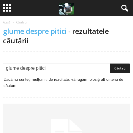
Acasă
Căutați
B
glume despre pitici
-
rezultatele
a
căutării
n
c
u
Dacă nu sunteți mulțumiți de rezultate, vă rugăm folosiți alt criteriu de
căutare
r
i
2
0