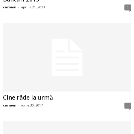
i
carmen
-
aprilie 21, 2013
0
l
e
i
–
C
e
Cine râde la urmă
l
carmen
-
iunie 30, 2017
0
e
m