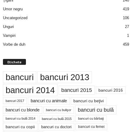
Ţigani
240
Umor negru
419
Uncategorized
106
Unguri
27
Vampiri
1
Vorbe de duh
459
Etichete
bancuri
bancuri 2013
bancuri 2014
bancuri 2015
bancuri 2016
bancuri cu animale
bancuri cu beţivi
bancuri 2017
bancuri cu bulă
bancuri cu blonde
bancuri cu bulişor
bancuri cu bulă 2014
bancuri cu bărbaţi
bancuri cu bulă 2015
bancuri cu copii
bancuri cu doctori
bancuri cu femei