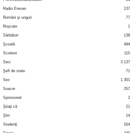
Radio Erevan
137
Români şi unguri
77
Roșcate
1
Sărbători
138
Şcoală
494
Scotieni
115
Seci
3.137
Şefi de state
71
Sex
1.301
Soacre
257
Sponsored
2
Ştiaţi că
21
Ştiri
14
Studenţi
164