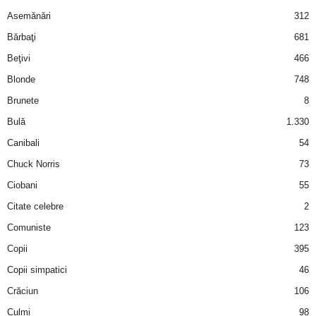
Asemănări
312
d
Bărbaţi
681
e
Beţivi
466
Blonde
748
t
Brunete
8
o
Bulă
1.330
Canibali
54
p
Chuck Norris
73
Ciobani
55
Citate celebre
2
Comuniste
123
Copii
395
Copii simpatici
46
Crăciun
106
Culmi
98