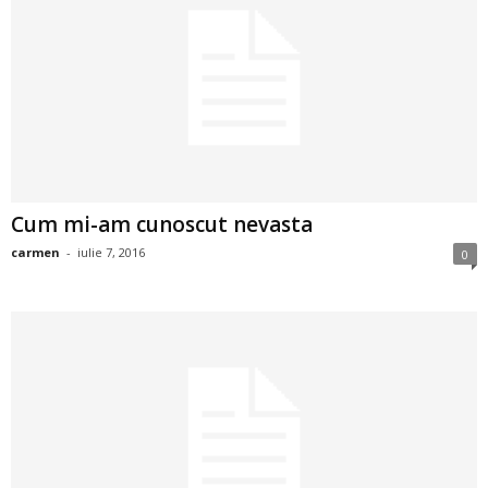
a
i
t
a
r
Cum mi-am cunoscut nevasta
i
carmen
-
iulie 7, 2016
0
b
a
n
c