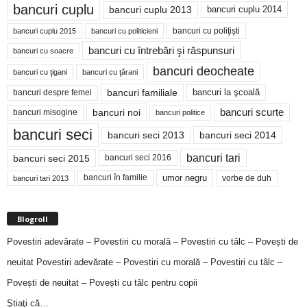
bancuri cuplu
bancuri cuplu 2014
bancuri cuplu 2013
bancuri cu poliţişti
bancuri cuplu 2015
bancuri cu politicieni
bancuri cu întrebări şi răspunsuri
bancuri cu soacre
bancuri deocheate
bancuri cu ţigani
bancuri cu ţărani
bancuri familiale
bancuri despre femei
bancuri la şcoală
bancuri noi
bancuri scurte
bancuri misogine
bancuri politice
bancuri seci
bancuri seci 2014
bancuri seci 2013
bancuri tari
bancuri seci 2015
bancuri seci 2016
bancuri în familie
umor negru
vorbe de duh
bancuri tari 2013
Blogroll
Povestiri adevărate – Povestiri cu morală – Povestiri cu tâlc – Povești de
neuitat
Povestiri adevărate – Povestiri cu morală – Povestiri cu tâlc –
Povești de neuitat – Povești cu tâlc pentru copii
Ştiaţi că…