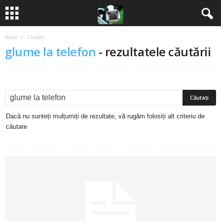
Acasă
Căutați
B
glume la telefon
-
rezultatele căutării
a
n
c
Dacă nu sunteți mulțumiți de rezultate, vă rugăm folosiți alt criteriu de
u
căutare
r
i
2
0