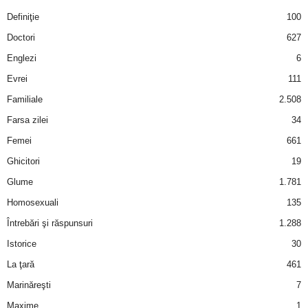
Definiţie
100
Doctori
627
Englezi
6
Evrei
111
Familiale
2.508
Farsa zilei
34
Femei
661
Ghicitori
19
Glume
1.781
Homosexuali
135
Întrebări şi răspunsuri
1.288
Istorice
30
La ţară
461
Marinăreşti
7
Maxime
1