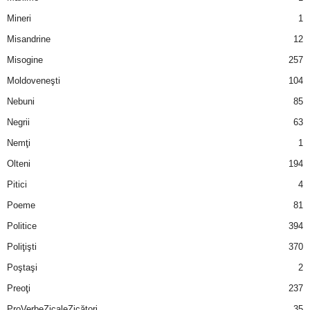
Mineri
1
Misandrine
12
Misogine
257
Moldoveneşti
104
Nebuni
85
Negrii
63
Nemţi
1
Olteni
194
Pitici
4
Poeme
81
Politice
394
Poliţişti
370
Poştaşi
2
Preoţi
237
ProVerbeZicaleZicători
35