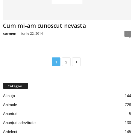
u
r
Cum mi-am cunoscut nevasta
i
carmen
-
iunie 22, 2014
0
–
B
1
2
a
n
Categorii
c
Alinuţa
144
Animale
726
u
Anunturi
5
r
Anunţuri adevărate
130
Ardeleni
145
i