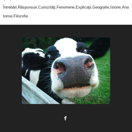
Întrebări,Răspunsuri,Curiozităţi,Fenomene,Explicaţii,Geografie,Istorie,Ana
tomie,Filozofie