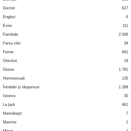
a
Doctori
627
i
Englezi
6
Evrei
111
t
Familiale
2.508
a
Farsa zilei
34
Femei
661
r
Ghicitori
19
i
Glume
1.781
Homosexuali
135
b
Întrebări şi răspunsuri
1.288
a
Istorice
30
La ţară
461
n
Marinăreşti
7
c
Maxime
1
Mineri
1