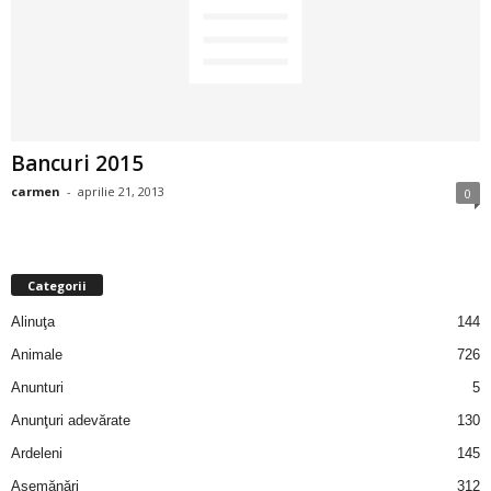
2
3
-
Bancuri 2015
B
carmen
-
aprilie 21, 2013
0
a
n
Categorii
c
Alinuţa
144
Animale
726
u
Anunturi
5
l
Anunţuri adevărate
130
Ardeleni
145
z
Asemănări
312