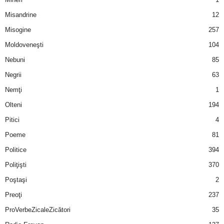
u
Misandrine
12
r
Misogine
257
Moldoveneşti
104
i
Nebuni
85
–
Negrii
63
B
Nemţi
1
Olteni
194
a
Pitici
4
n
Poeme
81
Politice
394
c
Poliţişti
370
u
Poştaşi
2
Preoţi
237
r
ProVerbeZicaleZicători
35
i