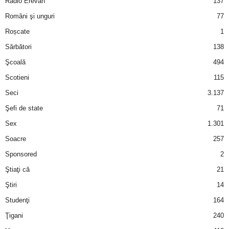
Radio Erevan
137
Români şi unguri
77
d
Roșcate
1
e
Sărbători
138
Şcoală
494
t
Scotieni
115
o
Seci
3.137
Şefi de state
71
p
Sex
1.301
Soacre
257
Sponsored
2
Ştiaţi că
21
Ştiri
14
Studenţi
164
Ţigani
240