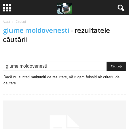
Acasă
Căutați
B
glume moldovenesti
-
rezultatele
a
căutării
n
c
u
Dacă nu sunteți mulțumiți de rezultate, vă rugăm folosiți alt criteriu de
căutare
r
i
2
0