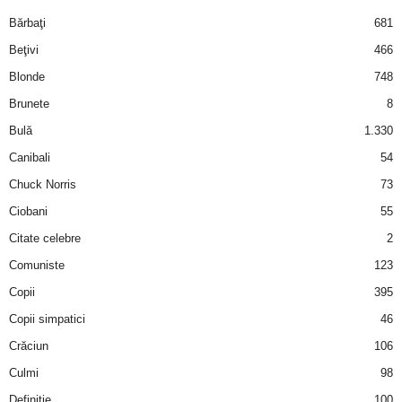
i
Bărbaţi
681
Beţivi
466
l
Blonde
748
e
Brunete
8
Bulă
1.330
i
Canibali
54
–
Chuck Norris
73
Ciobani
55
C
Citate celebre
2
e
Comuniste
123
Copii
395
l
Copii simpatici
46
e
Crăciun
106
m
Culmi
98
Definiţie
100