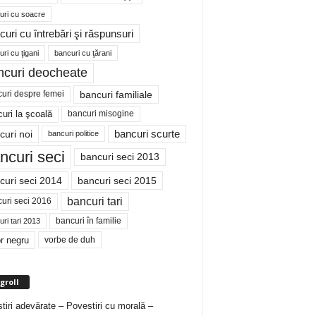
uri cu soacre
curi cu întrebări şi răspunsuri
ri cu ţigani
bancuri cu ţărani
ncuri deocheate
bancuri familiale
uri despre femei
bancuri misogine
uri la şcoală
curi noi
bancuri scurte
bancuri politice
ncuri seci
bancuri seci 2013
curi seci 2014
bancuri seci 2015
bancuri tari
uri seci 2016
bancuri în familie
ri tari 2013
r negru
vorbe de duh
groll
tiri adevărate – Povestiri cu morală –