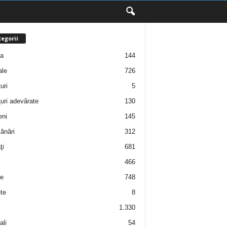
egorii
ţa
144
ale
726
uri
5
uri adevărate
130
eni
145
ănări
312
ţi
681
466
e
748
te
8
1.330
ali
54