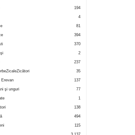
i
194
4
e
81
ce
394
ti
370
şi
2
i
237
rbeZicaleZicători
35
 Erevan
137
i şi unguri
77
ate
1
tori
138
ă
494
eni
115
3.137