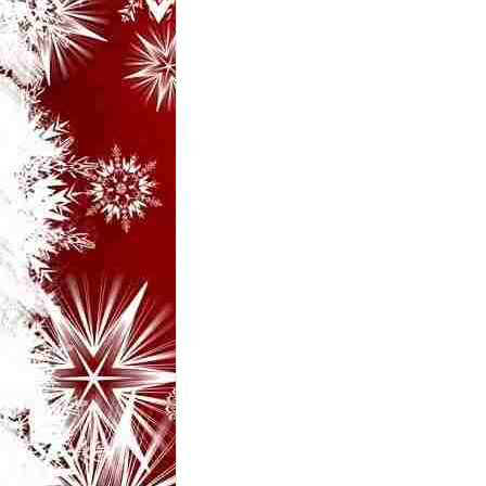
i
–
B
a
n
c
u
r
i
d