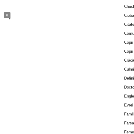
Chuck
0
Cioba
Citat
Comu
Copii
Copii
Crăci
Culmi
Defini
Docto
Engle
Evrei
Famil
Farsa 
Feme