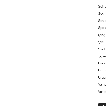
Şefi 
Sex
Soac
Spon
Ştiaţi
Ştiri
Stude
Ţigan
Umor 
Uncat
Ungur
Vampi
Vorbe
Eti