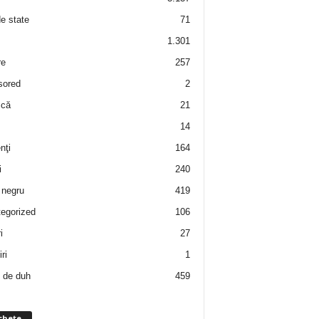
de state
71
1.301
re
257
sored
2
 că
21
14
nţi
164
i
240
negru
419
egorized
106
i
27
ri
1
 de duh
459
chete