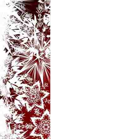
t
a
r
i
b
a
n
c
u
r