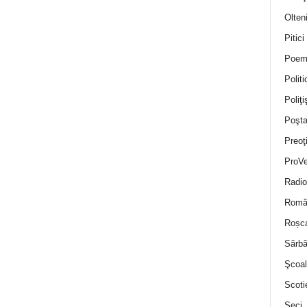
Olten
Pitici
Poem
Politi
Poliţiş
Poşta
Preoţ
ProVe
Radio
Român
Roșc
Sărbă
Şcoal
Scoti
Seci