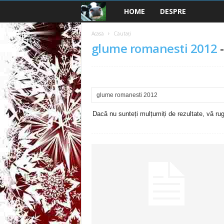
HOME
DESPRE
B
a
Acasă
Căutați
glume romanesti 2012
n
c
u
Dacă nu sunteți mulțumiți de rezultate, vă rugă
r
i
2
0
2