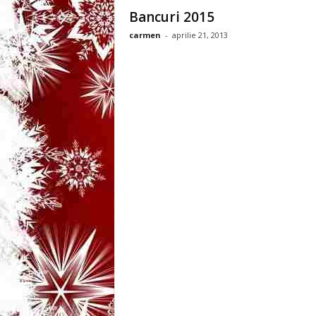
3
Bancuri 2015
carmen
-
aprilie 21, 2013
-
B
a
n
c
u
l
z
i