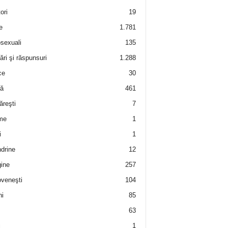
ori
19
e
1.781
sexuali
135
ări şi răspunsuri
1.288
ce
30
ră
461
ăreşti
7
me
1
i
1
drine
12
ine
257
veneşti
104
i
85
63
i
1