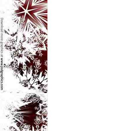
e
t
o
p