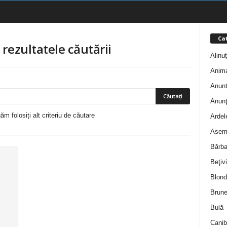
Cat
-
rezultatele căutării
Alinu
Anim
Anunt
Anunţ
m folosiți alt criteriu de căutare
Ardel
Asem
Bărba
Beţivi
Blond
Brune
Bulă
Canib