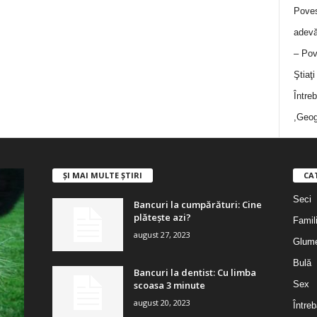
Poves
adevă
– Pov
Ştiaţ
Între
,Geog
ȘI MAI MULTE ȘTIRI
CA
Seci
Bancuri la cumpărături: Cine
plătește azi?
Famil
august 27, 2023
Glum
Bulă
Bancuri la dentist: Cu limba
scoasa 3 minute
Sex
august 20, 2023
Întreb