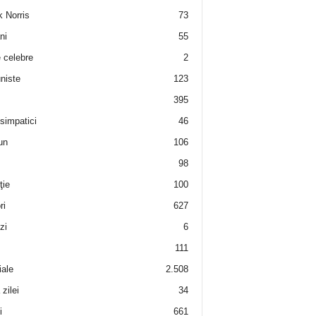
 Norris
73
ni
55
e celebre
2
niste
123
395
 simpatici
46
un
106
98
ţie
100
ri
627
zi
6
111
iale
2.508
zilei
34
i
661