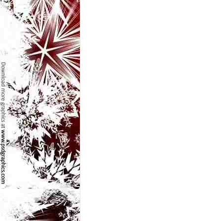
l
e
i
–
C
e
l
e
m
a
i