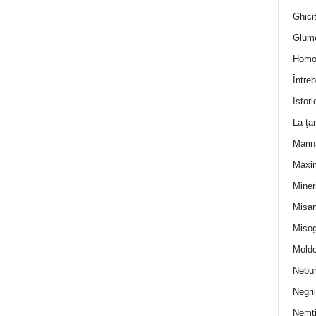
Ghicit
Glum
Homo
Întreb
Istori
La ţa
Marin
Maxi
Miner
Misan
Misog
Moldo
Nebun
Negrii
Nemţ