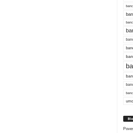
banc
ban
bancu
ba
banc
banc
ban
ba
ban
banc
bancu
umo
Blo
Poves