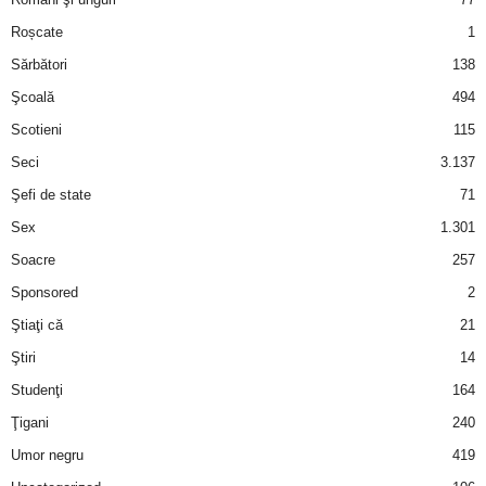
Roșcate
1
d
Sărbători
138
e
Şcoală
494
Scotieni
115
t
Seci
3.137
o
Şefi de state
71
Sex
1.301
p
Soacre
257
Sponsored
2
Ştiaţi că
21
Ştiri
14
Studenţi
164
Ţigani
240
Umor negru
419