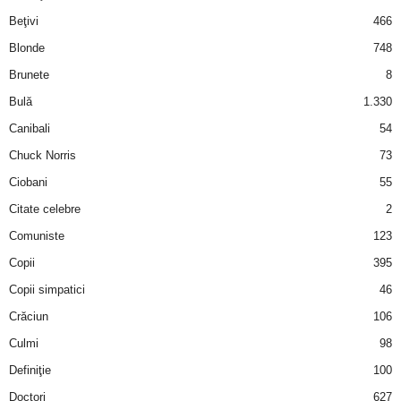
i
Beţivi
466
Blonde
748
l
Brunete
8
e
Bulă
1.330
Canibali
54
i
Chuck Norris
73
–
Ciobani
55
Citate celebre
2
C
Comuniste
123
e
Copii
395
Copii simpatici
46
l
Crăciun
106
e
Culmi
98
Definiţie
100
m
Doctori
627