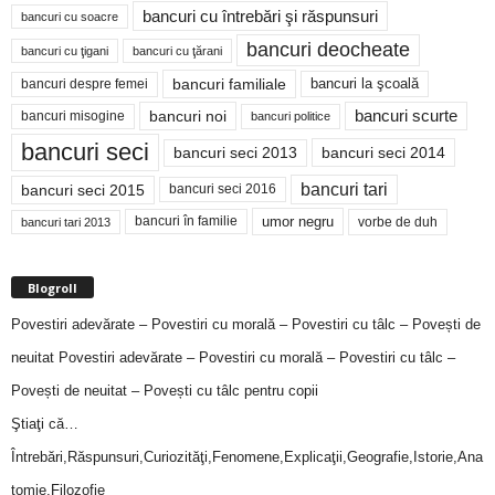
bancuri cu întrebări şi răspunsuri
bancuri cu soacre
bancuri deocheate
bancuri cu ţigani
bancuri cu ţărani
bancuri familiale
bancuri despre femei
bancuri la şcoală
bancuri noi
bancuri scurte
bancuri misogine
bancuri politice
bancuri seci
bancuri seci 2014
bancuri seci 2013
bancuri tari
bancuri seci 2015
bancuri seci 2016
bancuri în familie
umor negru
vorbe de duh
bancuri tari 2013
Blogroll
Povestiri adevărate – Povestiri cu morală – Povestiri cu tâlc – Povești de
neuitat
Povestiri adevărate – Povestiri cu morală – Povestiri cu tâlc –
Povești de neuitat – Povești cu tâlc pentru copii
Ştiaţi că…
Întrebări,Răspunsuri,Curiozităţi,Fenomene,Explicaţii,Geografie,Istorie,Ana
tomie,Filozofie