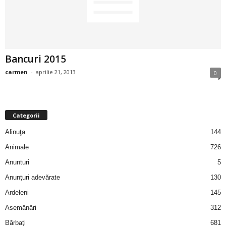
2
3
Bancuri 2015
-
carmen
-
aprilie 21, 2013
0
B
a
Categorii
n
Alinuţa
144
c
Animale
726
Anunturi
5
u
Anunţuri adevărate
130
l
Ardeleni
145
Asemănări
312
z
Bărbaţi
681