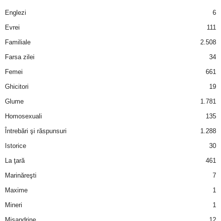
a
Englezi
6
i
Evrei
111
Familiale
2.508
t
Farsa zilei
34
a
Femei
661
Ghicitori
19
r
Glume
1.781
i
Homosexuali
135
Întrebări şi răspunsuri
1.288
b
Istorice
30
a
La ţară
461
Marinăreşti
7
n
Maxime
1
c
Mineri
1
Misandrine
12