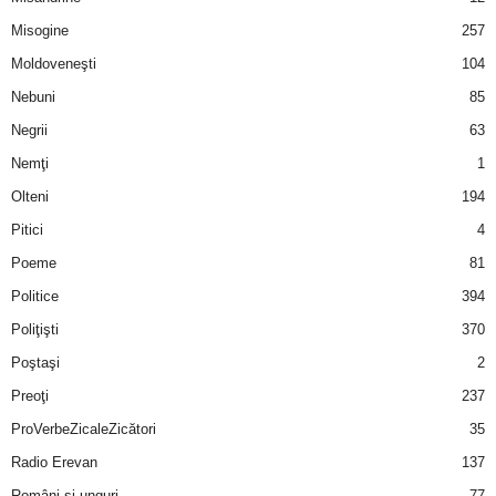
u
Misogine
257
r
Moldoveneşti
104
Nebuni
85
i
Negrii
63
–
Nemţi
1
Olteni
194
B
Pitici
4
a
Poeme
81
n
Politice
394
Poliţişti
370
c
Poştaşi
2
u
Preoţi
237
ProVerbeZicaleZicători
35
r
Radio Erevan
137
i
Români şi unguri
77