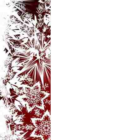
t
a
r
i
b
a
n
c
u
r