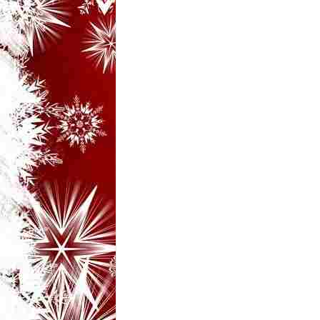
i
–
B
a
n
c
u
r
i
d