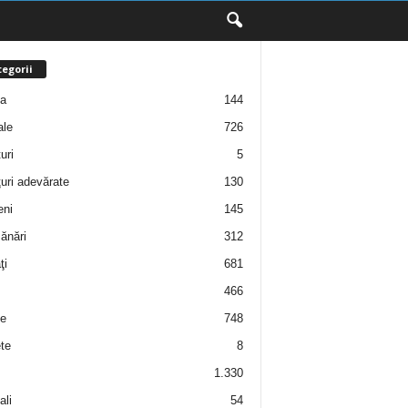
egorii
ţa
144
ale
726
uri
5
uri adevărate
130
eni
145
ănări
312
ţi
681
466
e
748
te
8
1.330
ali
54