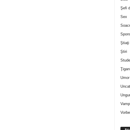
Şefi 
Sex
Soac
Spon
Ştiaţi
Ştiri
Stude
Ţigan
Umor 
Uncat
Ungur
Vampi
Vorbe
Eti