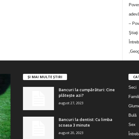
Poves
adevă
– Pov
Ştiaţ
Între
,Geog
ȘI MAI MULTE ȘTIRI
CA
Seci
Bancuri la cumpărături: Cine
plătește azi?
Famil
august 27, 2023
Glum
Bulă
Bancuri la dentist: Cu limba
scoasa 3 minute
Sex
august 20, 2023
Întreb