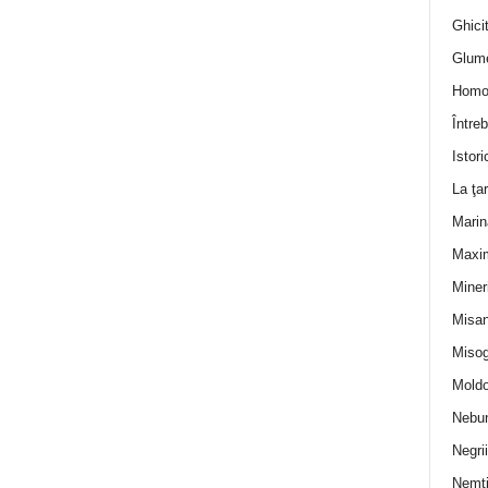
Ghicit
Glum
Homo
Întreb
Istori
La ţa
Marin
Maxi
Miner
Misan
Misog
Moldo
Nebun
Negrii
Nemţ