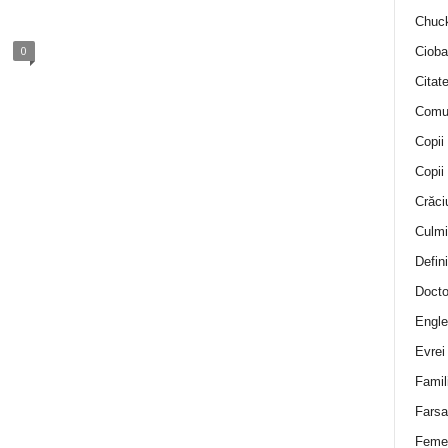
Chuck
0
Cioba
Citat
Comu
Copii
Copii
Crăci
Culmi
Defini
Docto
Engle
Evrei
Famil
Farsa 
Feme