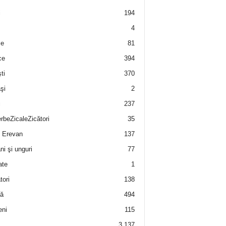
i
194
4
e
81
ce
394
ti
370
şi
2
i
237
rbeZicaleZicători
35
 Erevan
137
i şi unguri
77
ate
1
tori
138
ă
494
eni
115
3.137