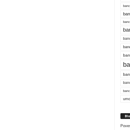
banc
ban
bancu
ba
banc
banc
ban
ba
ban
banc
bancu
umo
Blo
Poves