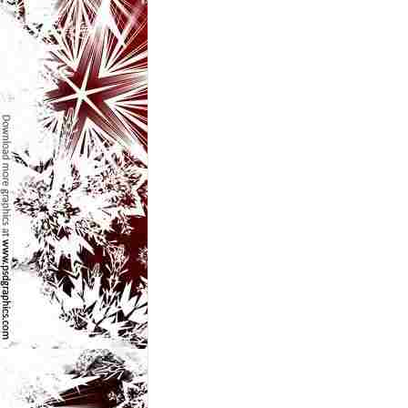
l
e
i
–
C
e
l
e
m
a
i