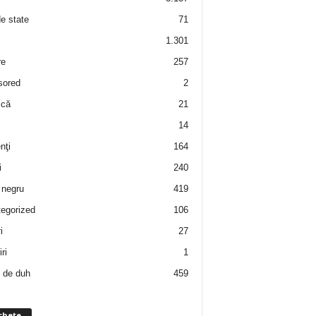
de state
71
1.301
re
257
sored
2
 că
21
14
nţi
164
i
240
negru
419
egorized
106
i
27
ri
1
 de duh
459
chete