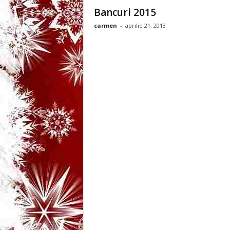
3
Bancuri 2015
carmen
-
aprilie 21, 2013
-
B
a
n
c
u
l
z
i