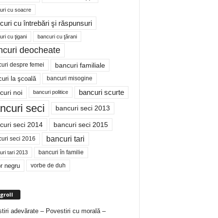
uri cu soacre
curi cu întrebări şi răspunsuri
ri cu ţigani
bancuri cu ţărani
ncuri deocheate
bancuri familiale
uri despre femei
bancuri misogine
uri la şcoală
curi noi
bancuri scurte
bancuri politice
ncuri seci
bancuri seci 2013
curi seci 2014
bancuri seci 2015
bancuri tari
uri seci 2016
bancuri în familie
ri tari 2013
r negru
vorbe de duh
groll
tiri adevărate – Povestiri cu morală –