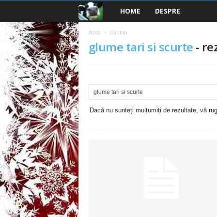
HOME
DESPRE
B
a
Acasă
Căutați
glume tari si scurte
-
re
n
c
u
Dacă nu sunteți mulțumiți de rezultate, vă rugă
r
i
2
0
2