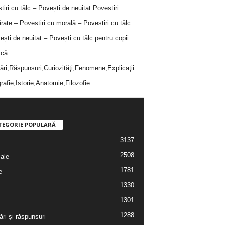
tiri cu tâlc – Povești de neuitat
Povestiri
rate – Povestiri cu morală – Povestiri cu tâlc
ești de neuitat – Povești cu tâlc pentru copii
i că…
bări,Răspunsuri,Curiozităţi,Fenomene,Explicaţii
rafie,Istorie,Anatomie,Filozofie
TEGORIE POPULARĂ
3137
2508
iale
1781
e
1330
1301
1288
ări şi răspunsuri