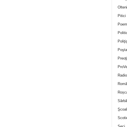
Olten
Pitici
Poem
Politi
Poliţiş
Poşta
Preoţ
ProVe
Radio
Român
Roșc
Sărbă
Şcoal
Scoti
Seci