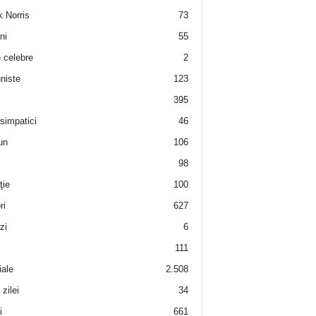
 Norris
73
ni
55
e celebre
2
niste
123
395
 simpatici
46
un
106
98
ţie
100
ri
627
zi
6
111
iale
2.508
zilei
34
i
661