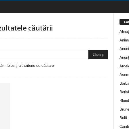
Cat
zultatele căutării
Alinu
Anim
Anunt
Anunţ
m folosiți alt criteriu de căutare
Ardel
Asem
Bărba
Beţivi
Blond
Brune
Bulă
Canib