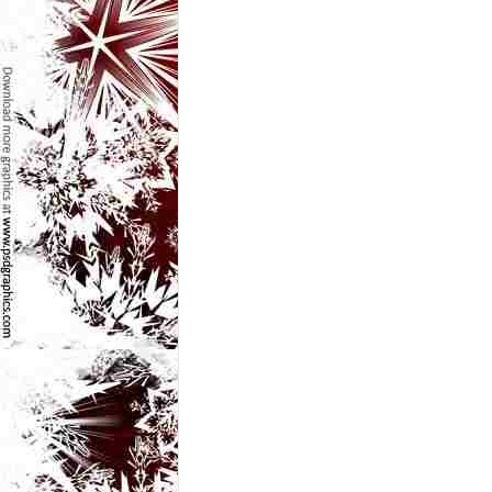
e
t
o
p