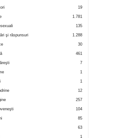
ori
19
e
1.781
sexuali
135
ări şi răspunsuri
1.288
ce
30
ră
461
ăreşti
7
me
1
i
1
drine
12
ine
257
veneşti
104
i
85
63
i
1