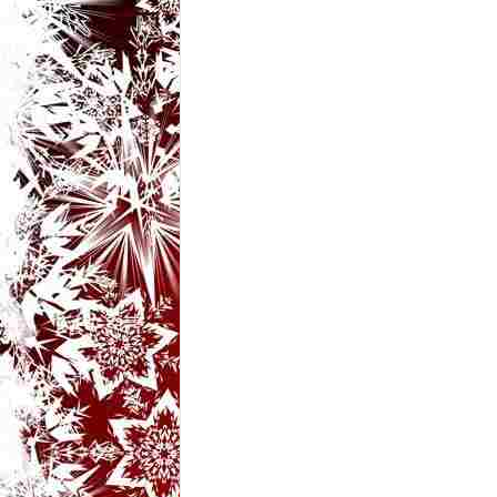
t
a
r
i
b
a
n
c
u
r