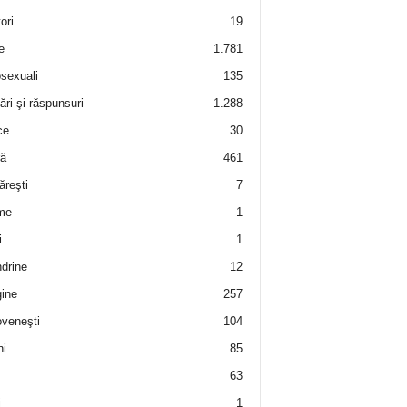
ori
19
e
1.781
sexuali
135
ări şi răspunsuri
1.288
ce
30
ră
461
ăreşti
7
me
1
i
1
drine
12
ine
257
veneşti
104
i
85
63
i
1