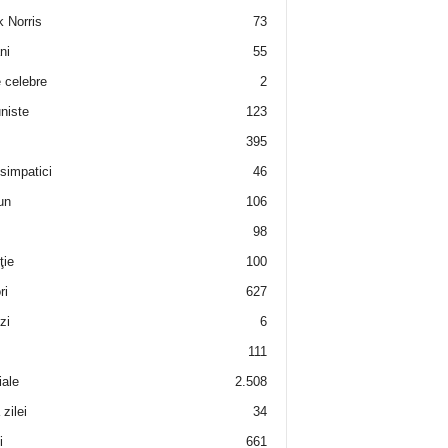
 Norris
73
ni
55
e celebre
2
niste
123
395
 simpatici
46
un
106
98
ţie
100
ri
627
zi
6
111
iale
2.508
zilei
34
i
661