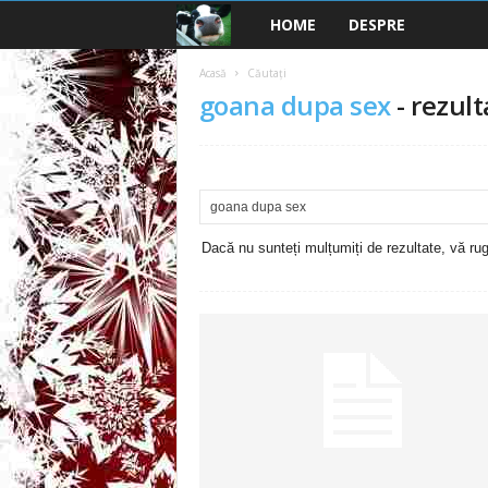
HOME
DESPRE
B
a
Acasă
Căutați
goana dupa sex
-
rezult
n
c
u
Dacă nu sunteți mulțumiți de rezultate, vă rugă
r
i
2
0
2