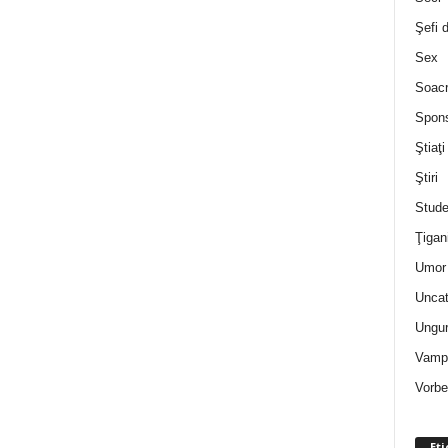
Şefi 
Sex
Soac
Spon
Ştiaţi
Ştiri
Stude
Ţigan
Umor 
Uncat
Ungur
Vampi
Vorbe
Eti