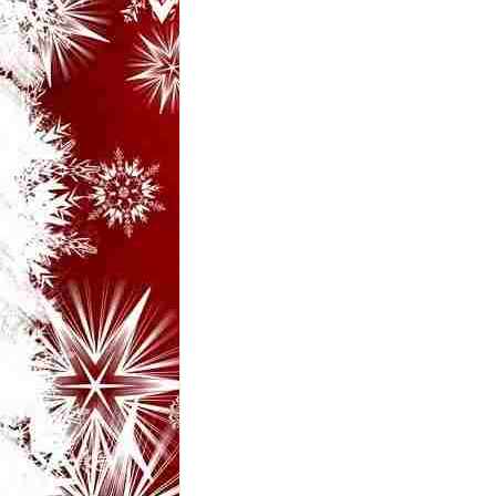
i
–
B
a
n
c
u
r
i
d