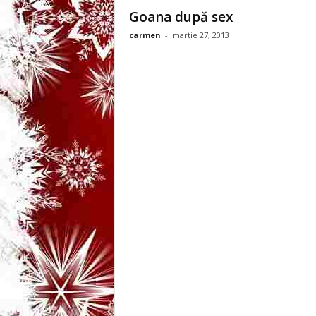
3
Goana după sex
carmen
-
martie 27, 2013
-
B
a
n
c
u
l
z
i