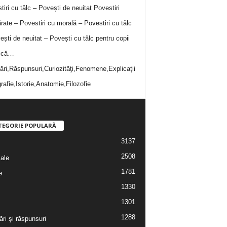
tiri cu tâlc – Povești de neuitat
Povestiri
rate – Povestiri cu morală – Povestiri cu tâlc
ești de neuitat – Povești cu tâlc pentru copii
i că…
bări,Răspunsuri,Curiozităţi,Fenomene,Explicaţii
rafie,Istorie,Anatomie,Filozofie
TEGORIE POPULARĂ
3137
2508
iale
1781
e
1330
1301
1288
ări şi răspunsuri