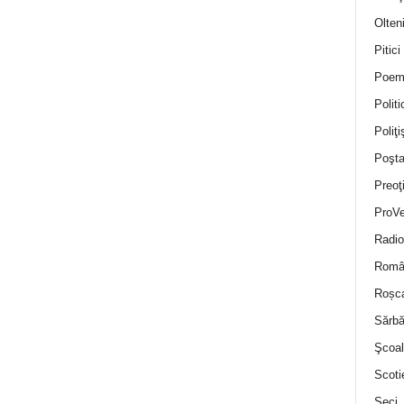
Olten
Pitici
Poem
Politi
Poliţiş
Poşta
Preoţ
ProVe
Radio
Român
Roșc
Sărbă
Şcoal
Scoti
Seci