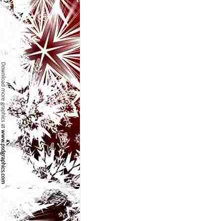
l
e
i
–
C
e
l
e
m
a
i