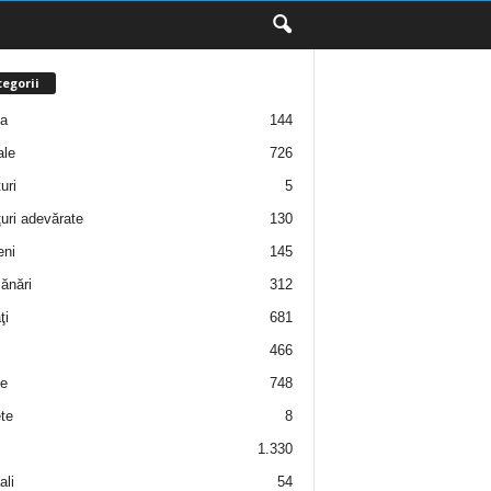
egorii
ţa
144
ale
726
uri
5
uri adevărate
130
eni
145
ănări
312
ţi
681
466
e
748
te
8
1.330
ali
54