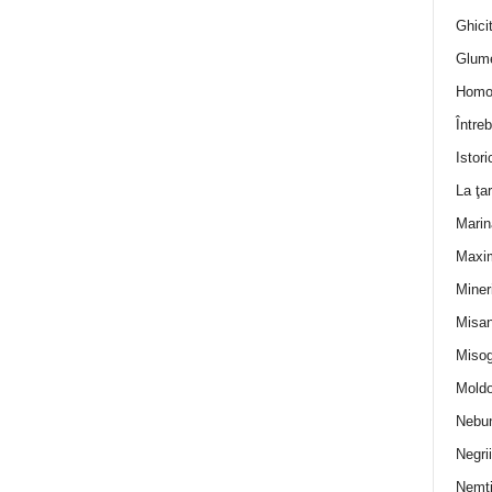
Ghicit
Glum
Homo
Întreb
Istori
La ţa
Marin
Maxi
Miner
Misan
Misog
Moldo
Nebun
Negrii
Nemţ