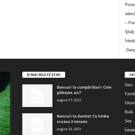
Poves
adevă
– Pov
Ştiaţ
Între
,Geog
ȘI MAI MULTE ȘTIRI
CA
Seci
Bancuri la cumpărături: Cine
plătește azi?
Famil
august 27, 2023
Glum
Bulă
Bancuri la dentist: Cu limba
scoasa 3 minute
Sex
august 20, 2023
Întreb