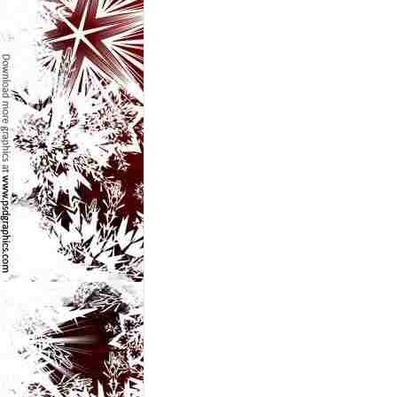
e
t
o
p