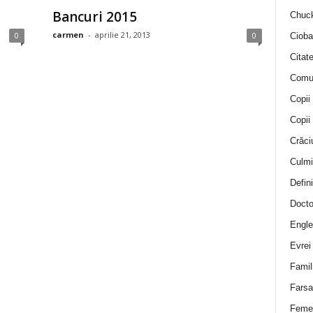
Bancuri 2015
Chuck
carmen
-
aprilie 21, 2013
0
0
Cioba
Citat
Comu
Copii
Copii
Crăci
Culmi
Defini
Docto
Engle
Evrei
Famil
Farsa 
Feme