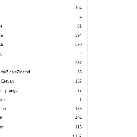
i
194
4
e
81
ce
394
ti
370
şi
2
i
237
rbeZicaleZicători
35
 Erevan
137
i şi unguri
77
ate
1
tori
138
ă
494
eni
115
3.137