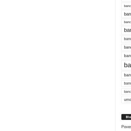
banc
ban
bancu
ba
banc
banc
ban
ba
ban
banc
bancu
umo
Blo
Poves