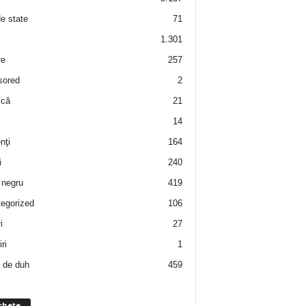
de state
71
1.301
re
257
sored
2
 că
21
14
nţi
164
i
240
negru
419
egorized
106
i
27
ri
1
 de duh
459
chete