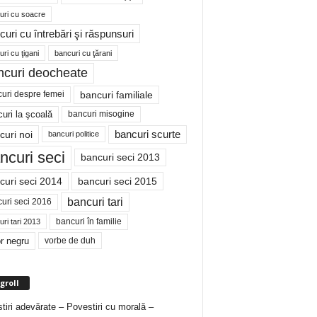
uri cu soacre
curi cu întrebări şi răspunsuri
ri cu ţigani
bancuri cu ţărani
ncuri deocheate
bancuri familiale
uri despre femei
bancuri misogine
uri la şcoală
curi noi
bancuri scurte
bancuri politice
ncuri seci
bancuri seci 2013
curi seci 2014
bancuri seci 2015
bancuri tari
uri seci 2016
bancuri în familie
ri tari 2013
r negru
vorbe de duh
groll
tiri adevărate – Povestiri cu morală –