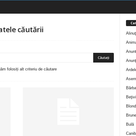
Cat
atele căutării
Alinu
Anim
Anunt
Anunţ
m folosiți alt criteriu de căutare
Ardel
Asem
Bărba
Beţivi
Blond
Brune
Bulă
Canib