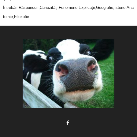
Întrebări,Răspunsuri,Curiozităţi,Fenomene,Explicaţii,Geografie,Istorie,Ana
tomie,Filozofie