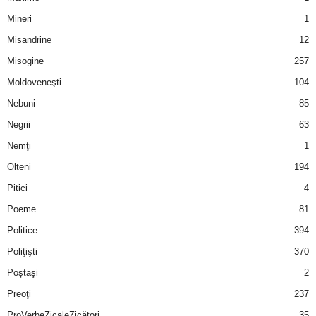
Mineri
1
Misandrine
12
Misogine
257
Moldoveneşti
104
Nebuni
85
Negrii
63
Nemţi
1
Olteni
194
Pitici
4
Poeme
81
Politice
394
Poliţişti
370
Poştaşi
2
Preoţi
237
ProVerbeZicaleZicători
35