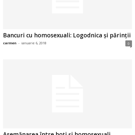
2
3
Bancuri cu homosexuali: Logodnica și părinții
-
carmen
-
ianuarie 6, 2018
0
B
a
n
c
u
l
z
Asemănarea între hoţi şi homosexuali