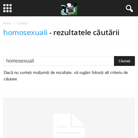
Acasă
Căutați
B
homosexuali
-
rezultatele căutării
a
n
c
Dacă nu sunteți mulțumiți de rezultate, vă rugăm folosiți alt criteriu de
u
căutare
r
i
2
0