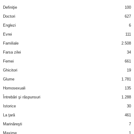
Definiţie
100
Doctori
627
Englezi
6
Evrei
111
Familiale
2.508
Farsa zilei
34
Femei
661
Ghicitori
19
Glume
1.781
Homosexuali
135
Întrebări şi răspunsuri
1.288
Istorice
30
La ţară
461
Marinăreşti
7
Maxime
1