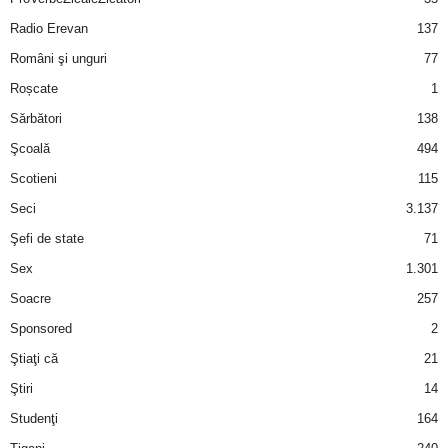
Radio Erevan
137
Români şi unguri
77
Roșcate
1
Sărbători
138
Şcoală
494
Scotieni
115
Seci
3.137
Şefi de state
71
Sex
1.301
Soacre
257
Sponsored
2
Ştiaţi că
21
Ştiri
14
Studenţi
164