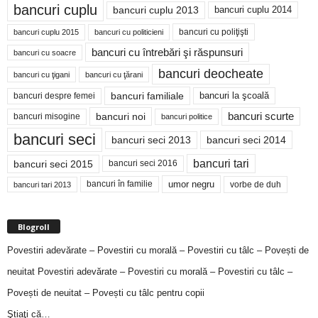
bancuri cuplu
bancuri cuplu 2014
bancuri cuplu 2013
bancuri cu poliţişti
bancuri cuplu 2015
bancuri cu politicieni
bancuri cu întrebări şi răspunsuri
bancuri cu soacre
bancuri deocheate
bancuri cu ţigani
bancuri cu ţărani
bancuri familiale
bancuri despre femei
bancuri la şcoală
bancuri noi
bancuri scurte
bancuri misogine
bancuri politice
bancuri seci
bancuri seci 2014
bancuri seci 2013
bancuri tari
bancuri seci 2015
bancuri seci 2016
bancuri în familie
umor negru
vorbe de duh
bancuri tari 2013
Blogroll
Povestiri adevărate – Povestiri cu morală – Povestiri cu tâlc – Povești de
neuitat
Povestiri adevărate – Povestiri cu morală – Povestiri cu tâlc –
Povești de neuitat – Povești cu tâlc pentru copii
Ştiaţi că…