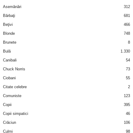
Asemănări
312
d
Bărbaţi
681
e
Beţivi
466
Blonde
748
t
Brunete
8
o
Bulă
1.330
Canibali
54
p
Chuck Norris
73
Ciobani
55
Citate celebre
2
Comuniste
123
Copii
395
Copii simpatici
46
Crăciun
106
Culmi
98