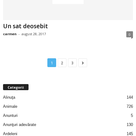
u
r
Un sat deosebit
i
carmen
-
august 28, 2017
0
–
B
1
2
3
a
n
Categorii
c
Alinuţa
144
Animale
726
u
Anunturi
5
r
Anunţuri adevărate
130
Ardeleni
145
i