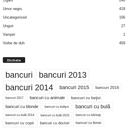
Ţigani
240
Umor negru
419
Uncategorized
106
Unguri
27
Vampiri
1
Vorbe de duh
459
Etichete
bancuri
bancuri 2013
bancuri 2014
bancuri 2015
bancuri 2016
bancuri cu animale
bancuri cu beţivi
bancuri 2017
bancuri cu bulă
bancuri cu blonde
bancuri cu bulişor
bancuri cu bulă 2014
bancuri cu bărbaţi
bancuri cu bulă 2015
bancuri cu copii
bancuri cu doctori
bancuri cu femei