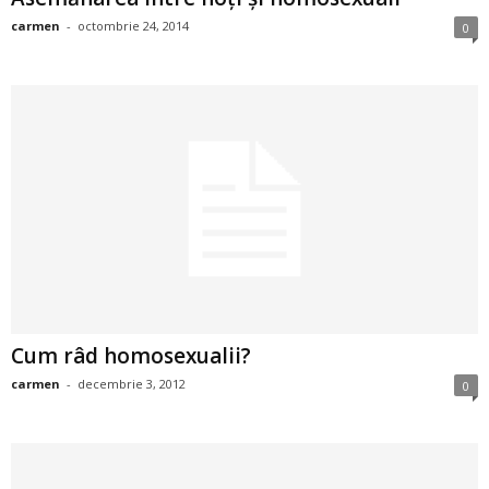
i
carmen
-
octombrie 24, 2014
0
l
e
i
–
C
e
Cum râd homosexualii?
l
carmen
-
decembrie 3, 2012
0
e
m