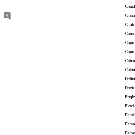
Chuck
0
Cioba
Citat
Comu
Copii
Copii
Crăci
Culmi
Defini
Docto
Engle
Evrei
Famil
Farsa 
Feme