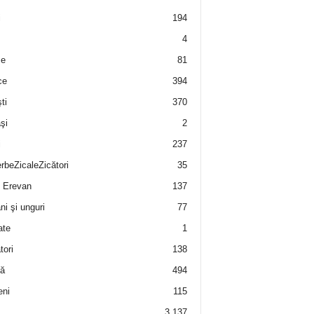
i
194
4
e
81
ce
394
ti
370
şi
2
i
237
rbeZicaleZicători
35
 Erevan
137
i şi unguri
77
ate
1
tori
138
ă
494
eni
115
3.137