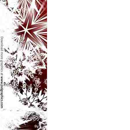
l
e
i
–
C
e
l
e
m
a
i