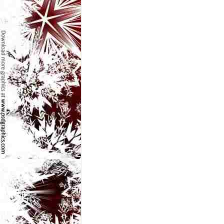
e
t
o
p