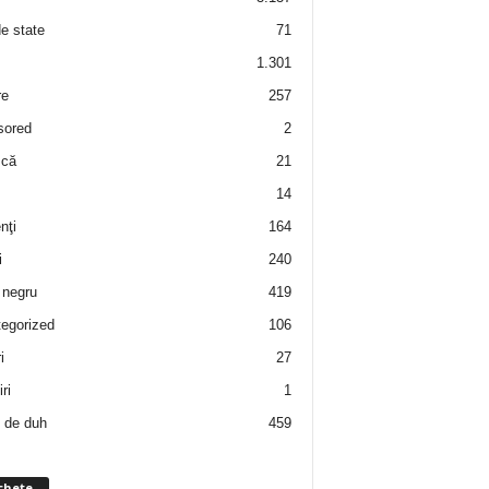
de state
71
1.301
re
257
sored
2
 că
21
14
nţi
164
i
240
negru
419
egorized
106
i
27
ri
1
 de duh
459
chete