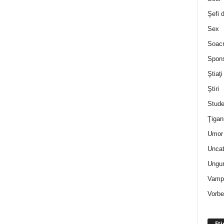
Şefi 
Sex
Soac
Spon
Ştiaţi
Ştiri
Stude
Ţigan
Umor 
Uncat
Ungur
Vampi
Vorbe
Eti