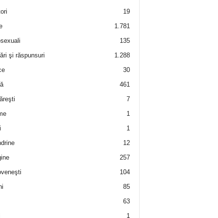
ori
19
e
1.781
sexuali
135
ări şi răspunsuri
1.288
ce
30
ră
461
ăreşti
7
me
1
i
1
drine
12
ine
257
veneşti
104
i
85
63
i
1