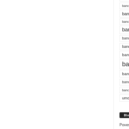
banc
ban
bancu
ba
banc
banc
ban
ba
ban
banc
bancu
umo
Blo
Poves