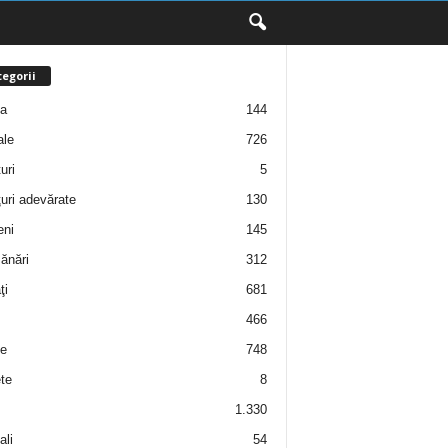
egorii
ţa
144
ale
726
uri
5
uri adevărate
130
eni
145
ănări
312
ţi
681
466
e
748
te
8
1.330
ali
54