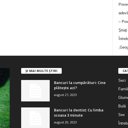
Poves
adevă
– Pov
Ştiaţ
Între
,Geog
ȘI MAI MULTE ȘTIRI
CA
Seci
Bancuri la cumpărături: Cine
plătește azi?
Famil
august 27, 2023
Glum
Bulă
Bancuri la dentist: Cu limba
scoasa 3 minute
Sex
august 20, 2023
Întreb