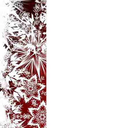
t
a
r
i
b
a
n
c
u
r