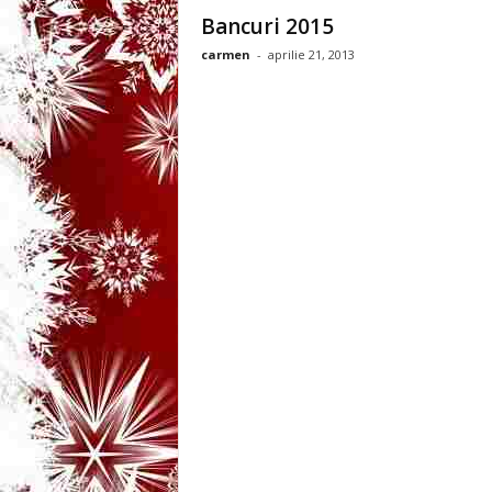
3
Bancuri 2015
carmen
-
aprilie 21, 2013
-
B
a
n
c
u
l
z
i