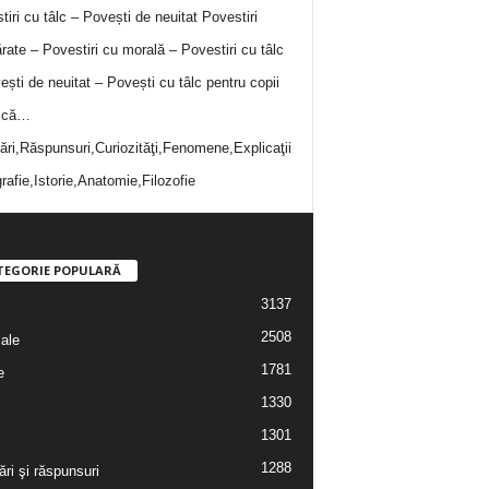
tiri cu tâlc – Povești de neuitat
Povestiri
rate – Povestiri cu morală – Povestiri cu tâlc
ești de neuitat – Povești cu tâlc pentru copii
i că…
bări,Răspunsuri,Curiozităţi,Fenomene,Explicaţii
rafie,Istorie,Anatomie,Filozofie
TEGORIE POPULARĂ
3137
2508
iale
1781
e
1330
1301
1288
ări şi răspunsuri