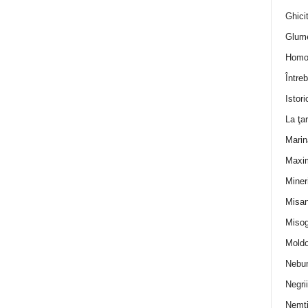
Ghicit
Glum
Homo
Întreb
Istori
La ţa
Marin
Maxi
Miner
Misan
Misog
Moldo
Nebun
Negrii
Nemţ