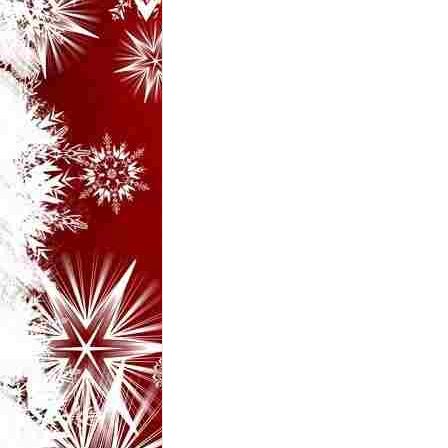
i
–
B
a
n
c
u
r
i
d