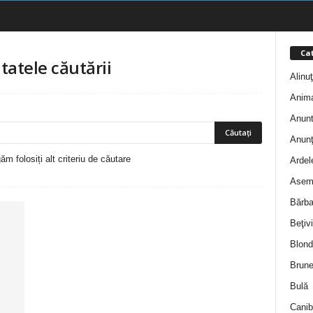
Cat
tatele căutării
Alinu
Anim
Anunt
Anunţ
m folosiți alt criteriu de căutare
Ardel
Asem
Bărba
Beţivi
Blond
Brune
Bulă
Canib