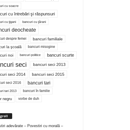
uri cu soacre
curi cu întrebări şi răspunsuri
ri cu ţigani
bancuri cu ţărani
ncuri deocheate
bancuri familiale
uri despre femei
bancuri misogine
uri la şcoală
curi noi
bancuri scurte
bancuri politice
ncuri seci
bancuri seci 2013
curi seci 2014
bancuri seci 2015
bancuri tari
uri seci 2016
bancuri în familie
ri tari 2013
r negru
vorbe de duh
groll
tiri adevărate – Povestiri cu morală –