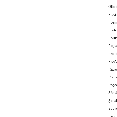
Olten
Pitici
Poem
Politi
Poliţiş
Poşta
Preoţ
ProVe
Radio
Român
Roșc
Sărbă
Şcoal
Scoti
Seci