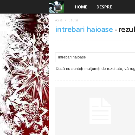
HOME
DESPRE
B
a
Acasă
Căutați
intrebari haioase
-
rezul
n
c
u
Dacă nu sunteți mulțumiți de rezultate, vă rugă
r
i
2
0
2