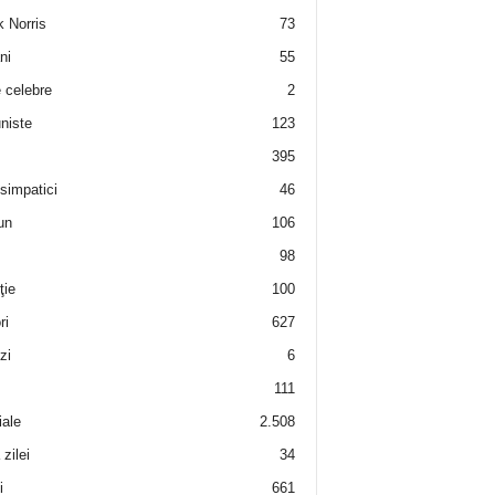
 Norris
73
ni
55
e celebre
2
niste
123
395
 simpatici
46
un
106
98
ţie
100
ri
627
zi
6
111
iale
2.508
zilei
34
i
661