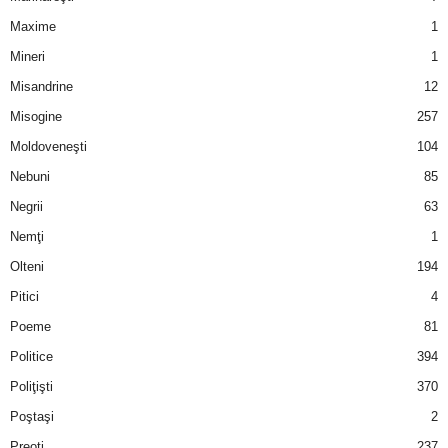
Maxime
1
Mineri
1
Misandrine
12
Misogine
257
Moldoveneşti
104
Nebuni
85
Negrii
63
Nemţi
1
Olteni
194
Pitici
4
Poeme
81
Politice
394
Poliţişti
370
Poştaşi
2
Preoţi
237