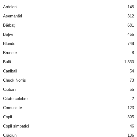
u
Ardeleni
145
r
Asemănări
312
Bărbaţi
681
i
Beţivi
466
–
Blonde
748
Brunete
8
B
Bulă
1.330
a
Canibali
54
Chuck Norris
73
n
Ciobani
55
c
Citate celebre
2
Comuniste
123
u
Copii
395
r
Copii simpatici
46
Crăciun
106
i