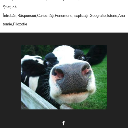
Ştiaţi că…
Întrebări,Răspunsuri,Curiozităţi,Fenomene,Explicaţii,Geografie,Istorie,Ana
tomie,Filozofie