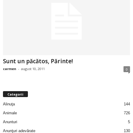
a
i
t
a
r
Sunt un păcătos, Părinte!
i
carmen
-
august 10, 2011
0
b
Categorii
a
Alinuţa
144
n
Animale
726
c
Anunturi
5
Anunţuri adevărate
130