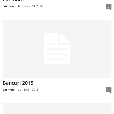
i
carmen
-
februarie 13, 2016
0
l
e
i
–
C
e
Bancuri 2015
l
carmen
-
aprilie 21, 2013
0
e
m