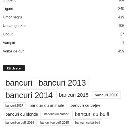
Studenţi
164
Ţigani
240
Umor negru
419
Uncategorized
106
Unguri
27
Vampiri
1
Vorbe de duh
459
Etichete
bancuri
bancuri 2013
bancuri 2014
bancuri 2015
bancuri 2016
bancuri cu animale
bancuri cu beţivi
bancuri 2017
bancuri cu bulă
bancuri cu blonde
bancuri cu bulişor
bancuri cu bulă 2014
bancuri cu bărbaţi
bancuri cu bulă 2015