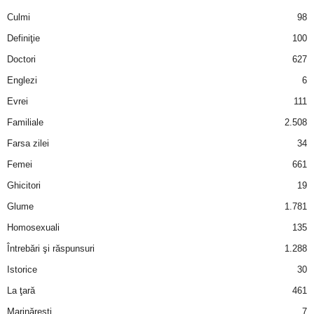
Culmi
98
d
Definiţie
100
e
Doctori
627
Englezi
6
t
Evrei
111
o
Familiale
2.508
Farsa zilei
34
p
Femei
661
Ghicitori
19
Glume
1.781
Homosexuali
135
Întrebări şi răspunsuri
1.288
Istorice
30
La ţară
461
Marinăreşti
7