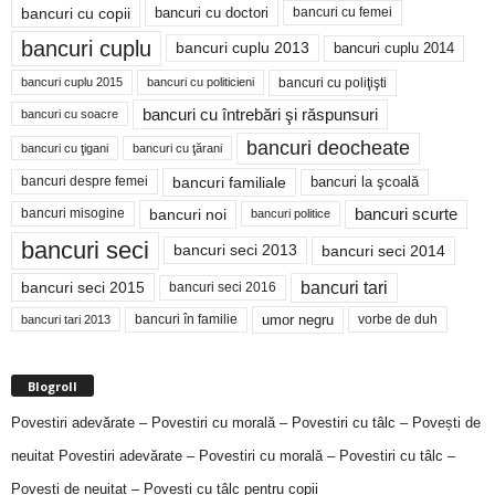
bancuri cu copii
bancuri cu doctori
bancuri cu femei
bancuri cuplu
bancuri cuplu 2014
bancuri cuplu 2013
bancuri cu poliţişti
bancuri cuplu 2015
bancuri cu politicieni
bancuri cu întrebări şi răspunsuri
bancuri cu soacre
bancuri deocheate
bancuri cu ţigani
bancuri cu ţărani
bancuri familiale
bancuri despre femei
bancuri la şcoală
bancuri noi
bancuri scurte
bancuri misogine
bancuri politice
bancuri seci
bancuri seci 2014
bancuri seci 2013
bancuri tari
bancuri seci 2015
bancuri seci 2016
bancuri în familie
umor negru
vorbe de duh
bancuri tari 2013
Blogroll
Povestiri adevărate – Povestiri cu morală – Povestiri cu tâlc – Povești de
neuitat
Povestiri adevărate – Povestiri cu morală – Povestiri cu tâlc –
Povești de neuitat – Povești cu tâlc pentru copii