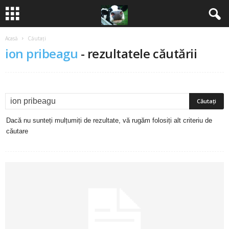
Acasă
Căutați
B
ion pribeagu
-
rezultatele căutării
a
n
c
Dacă nu sunteți mulțumiți de rezultate, vă rugăm folosiți alt criteriu de
u
căutare
r
i
2
0