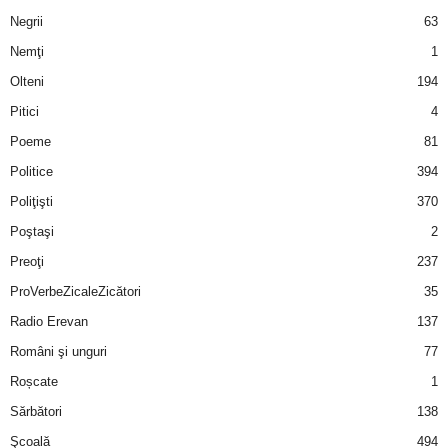
Negrii
63
d
Nemţi
1
Olteni
194
e
Pitici
4
t
Poeme
81
o
Politice
394
Poliţişti
370
p
Poştaşi
2
Preoţi
237
ProVerbeZicaleZicători
35
Radio Erevan
137
Români şi unguri
77
Roșcate
1
Sărbători
138
Şcoală
494