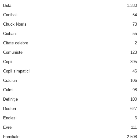
a
Bulă
1.330
Canibali
54
i
Chuck Norris
73
t
Ciobani
55
Citate celebre
2
a
Comuniste
123
r
Copii
395
Copii simpatici
46
i
Crăciun
106
b
Culmi
98
Definiţie
100
a
Doctori
627
n
Englezi
6
c
Evrei
111
Familiale
2.508