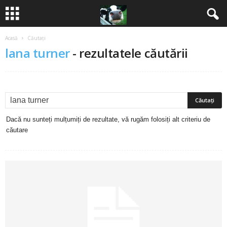
Acasă
Căutați
B
lana turner
-
rezultatele căutării
a
n
c
Dacă nu sunteți mulțumiți de rezultate, vă rugăm folosiți alt criteriu de
u
căutare
r
i
2
0