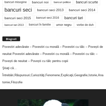
bancuri noi
bancuri scurte
bancuri misogine
bancuri politice
bancuri seci
bancuri seci 2014
bancuri seci 2013
bancuri tari
bancuri seci 2015
bancuri seci 2016
bancuri în familie
umor negru
vorbe de duh
bancuri tari 2013
Blogroll
Povestiri adevărate – Povestiri cu morală – Povestiri cu tâlc – Povești de
neuitat
Povestiri adevărate – Povestiri cu morală – Povestiri cu tâlc –
Povești de neuitat – Povești cu tâlc pentru copii
Ştiaţi că…
Întrebări,Răspunsuri,Curiozităţi,Fenomene,Explicaţii,Geografie,Istorie,Ana
tomie,Filozofie