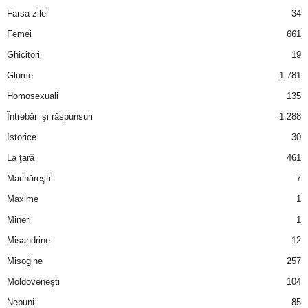
u
Farsa zilei
34
r
Femei
661
Ghicitori
19
i
Glume
1.781
–
Homosexuali
135
Întrebări şi răspunsuri
1.288
B
Istorice
30
a
La ţară
461
Marinăreşti
7
n
Maxime
1
c
Mineri
1
Misandrine
12
u
Misogine
257
r
Moldoveneşti
104
Nebuni
85
i