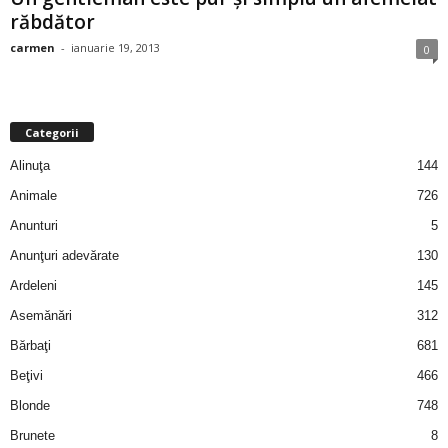
răbdător
i
carmen
-
ianuarie 19, 2013
0
l
e
Categorii
i
Alinuţa
144
–
Animale
726
Anunturi
5
C
Anunţuri adevărate
130
e
Ardeleni
145
Asemănări
312
l
Bărbaţi
681
e
Beţivi
466
Blonde
748
m
Brunete
8