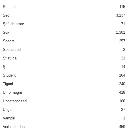
Scotieni
115
Seci
3.137
Şefi de state
71
Sex
1.301
Soacre
257
Sponsored
2
Ştiaţi că
21
Ştiri
14
Studenţi
164
Ţigani
240
Umor negru
419
Uncategorized
106
Unguri
27
Vampiri
1
Vorbe de duh
459