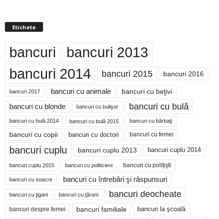
Etichete
bancuri
bancuri 2013
bancuri 2014
bancuri 2015
bancuri 2016
bancuri cu animale
bancuri cu beţivi
bancuri 2017
bancuri cu bulă
bancuri cu blonde
bancuri cu bulişor
bancuri cu bulă 2014
bancuri cu bărbaţi
bancuri cu bulă 2015
bancuri cu copii
bancuri cu doctori
bancuri cu femei
bancuri cuplu
bancuri cuplu 2014
bancuri cuplu 2013
bancuri cu poliţişti
bancuri cuplu 2015
bancuri cu politicieni
bancuri cu întrebări şi răspunsuri
bancuri cu soacre
bancuri deocheate
bancuri cu ţigani
bancuri cu ţărani
bancuri familiale
bancuri despre femei
bancuri la şcoală