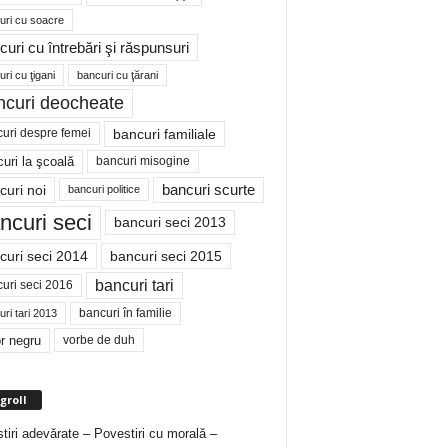
uri cu soacre
curi cu întrebări şi răspunsuri
ri cu ţigani
bancuri cu ţărani
ncuri deocheate
bancuri familiale
uri despre femei
bancuri misogine
uri la şcoală
curi noi
bancuri scurte
bancuri politice
ncuri seci
bancuri seci 2013
curi seci 2014
bancuri seci 2015
bancuri tari
uri seci 2016
bancuri în familie
ri tari 2013
r negru
vorbe de duh
groll
tiri adevărate – Povestiri cu morală –