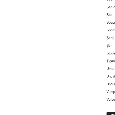
Şefi 
Sex
Soac
Spon
Ştiaţi
Ştiri
Stude
Ţigan
Umor 
Uncat
Ungur
Vampi
Vorbe
Eti