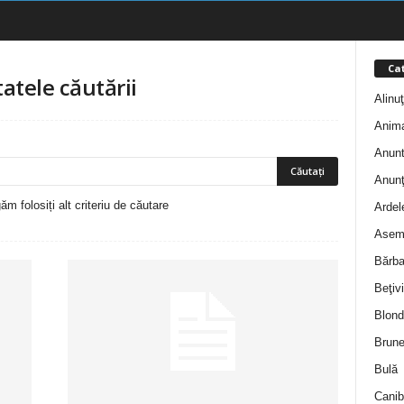
Cat
tatele căutării
Alinu
Anim
Anunt
Anunţ
m folosiți alt criteriu de căutare
Ardel
Asem
Bărba
Beţivi
Blond
Brune
Bulă
Canib