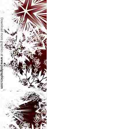
e
t
o
p