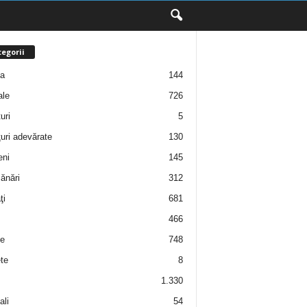
egorii
ţa
144
ale
726
uri
5
uri adevărate
130
eni
145
ănări
312
ţi
681
466
e
748
te
8
1.330
ali
54