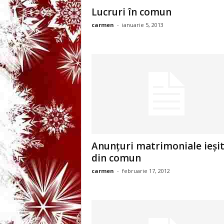
3
Lucruri în comun
carmen
-
ianuarie 5, 2013
-
B
a
n
c
u
Anunţuri matrimoniale ieşi
din comun
l
carmen
-
februarie 17, 2012
z
i