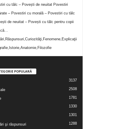
tiri cu tâlc – Povești de neuitat
Povestiri
rate – Povestiri cu morală – Povestiri cu tâlc
ești de neuitat – Povești cu tâlc pentru copii
i că…
bări,Răspunsuri,Curiozităţi,Fenomene,Explicaţii
rafie,Istorie,Anatomie,Filozofie
TEGORIE POPULARĂ
3137
2508
iale
1781
e
1330
1301
1288
ări şi răspunsuri