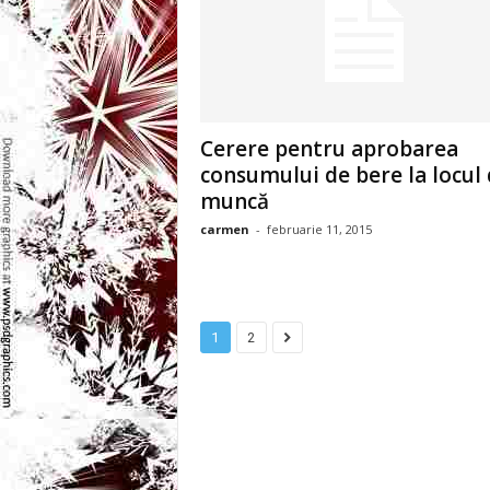
l
e
i
Cerere pentru aprobarea
–
consumului de bere la locul
muncă
C
carmen
-
februarie 11, 2015
e
l
1
2
e
m
a
i