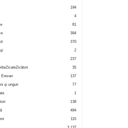
i
194
4
e
81
ce
394
ti
370
şi
2
i
237
rbeZicaleZicători
35
 Erevan
137
i şi unguri
77
ate
1
tori
138
ă
494
eni
115
3.137