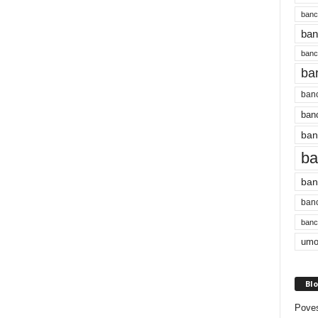
banc
ban
bancu
ba
banc
banc
ban
ba
ban
banc
bancu
umo
Blo
Poves