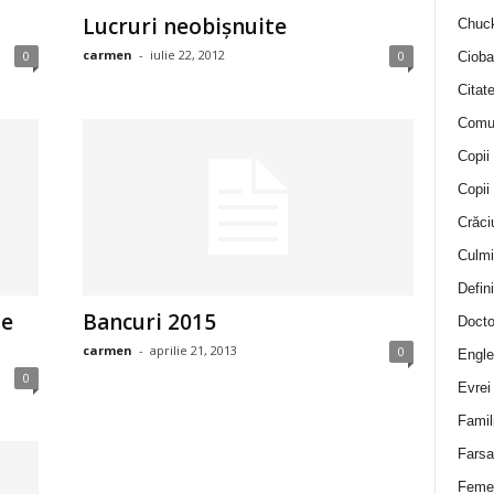
Lucruri neobişnuite
Chuck
carmen
-
iulie 22, 2012
0
0
Cioba
Citat
Comu
Copii
Copii
Crăci
Culmi
Defini
te
Bancuri 2015
Docto
carmen
-
aprilie 21, 2013
0
Engle
0
Evrei
Famil
Farsa 
Feme