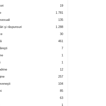
ori
19
e
1.781
sexuali
135
ări şi răspunsuri
1.288
ce
30
ră
461
ăreşti
7
me
1
i
1
drine
12
ine
257
veneşti
104
i
85
63
i
1