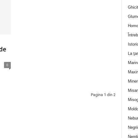
Ghicit
Glum
Homo
Întreb
Istori
 de
La ţa
Marin
0
Maxi
Miner
Misan
Pagina 1 din 2
Misog
Moldo
Nebun
Negrii
Nemţ