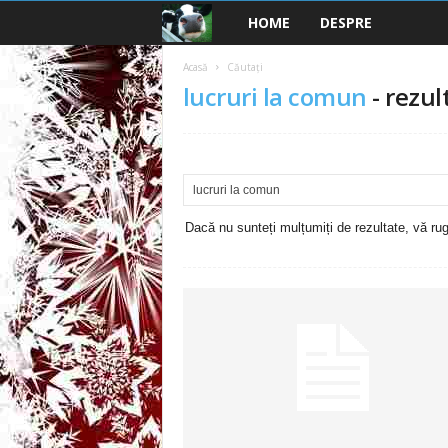
HOME
DESPRE
B
a
Acasă
Căutați
lucruri la comun
-
rezul
n
c
u
Dacă nu sunteți mulțumiți de rezultate, vă rugă
r
i
2
0
2