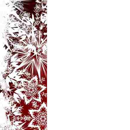
t
a
r
i
b
a
n
c
u
r