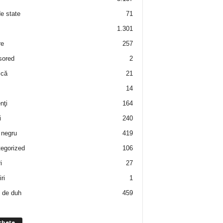
de state
71
1.301
re
257
sored
2
 că
21
14
nţi
164
i
240
negru
419
egorized
106
i
27
ri
1
 de duh
459
chete