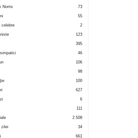
 Norris
73
ni
55
e celebre
2
niste
123
395
 simpatici
46
un
106
98
ţie
100
ri
627
zi
6
111
iale
2.508
zilei
34
i
661