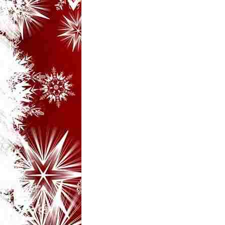
i
–
B
a
n
c
u
r
i
d