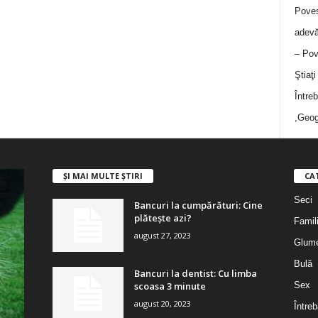
Poves
adevă
– Pov
Ştiaţ
Între
,Geog
ȘI MAI MULTE ȘTIRI
CA
Seci
Bancuri la cumpărături: Cine
plătește azi?
Famil
august 27, 2023
Glum
Bulă
Bancuri la dentist: Cu limba
scoasa 3 minute
Sex
august 20, 2023
Întreb