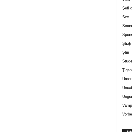
Şefi 
Sex
Soac
Spon
Ştiaţi
Ştiri
Stude
Ţigan
Umor 
Uncat
Ungur
Vampi
Vorbe
Eti