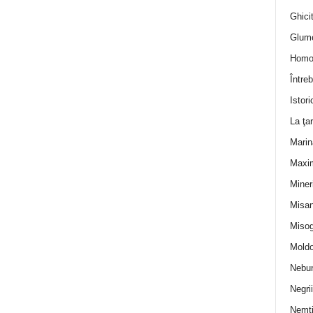
Ghicit
Glum
Homo
Întreb
Istori
La ţa
Marin
Maxi
Miner
Misan
Misog
Moldo
Nebun
Negrii
Nemţ