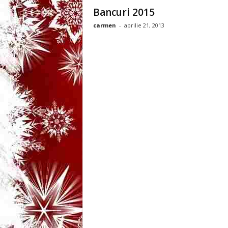
3
Bancuri 2015
carmen
-
aprilie 21, 2013
-
B
a
n
c
u
l
z
i