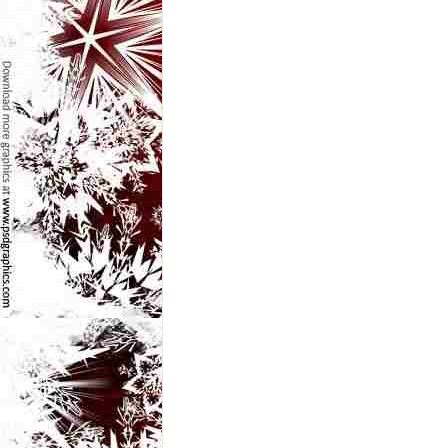
e
t
o
p