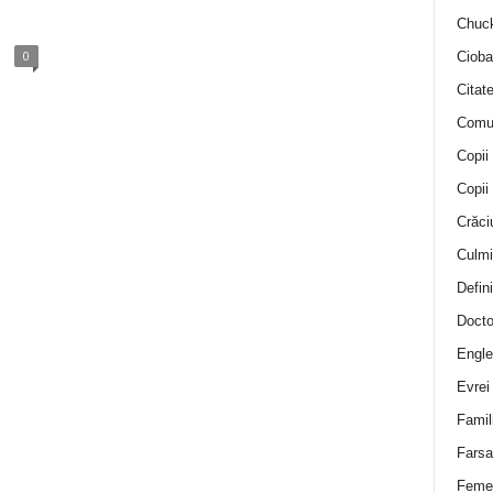
Chuck
0
Cioba
Citat
Comu
Copii
Copii
Crăci
Culmi
Defini
Docto
Engle
Evrei
Famil
Farsa 
Feme