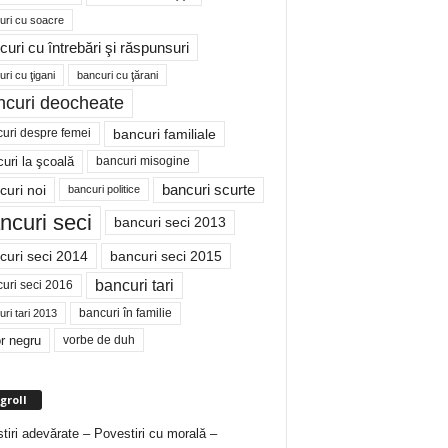
uri cu soacre
curi cu întrebări şi răspunsuri
ri cu ţigani
bancuri cu ţărani
ncuri deocheate
bancuri familiale
uri despre femei
bancuri misogine
uri la şcoală
curi noi
bancuri scurte
bancuri politice
ncuri seci
bancuri seci 2013
curi seci 2014
bancuri seci 2015
bancuri tari
uri seci 2016
bancuri în familie
ri tari 2013
r negru
vorbe de duh
groll
tiri adevărate – Povestiri cu morală –