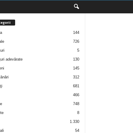
egorii
ţa
144
ale
726
uri
5
uri adevărate
130
eni
145
ănări
312
ţi
681
466
e
748
te
8
1.330
ali
54