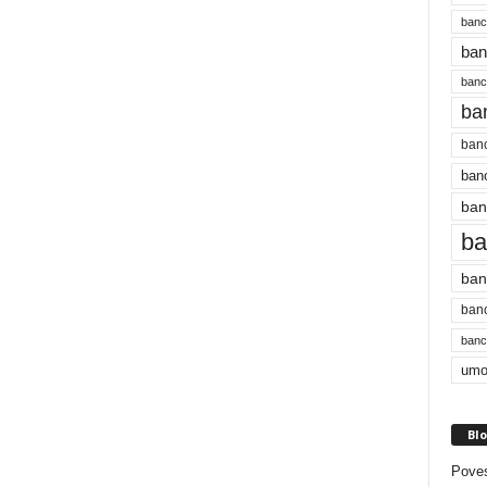
banc
ban
bancu
ba
banc
banc
ban
ba
ban
banc
bancu
umo
Blo
Poves