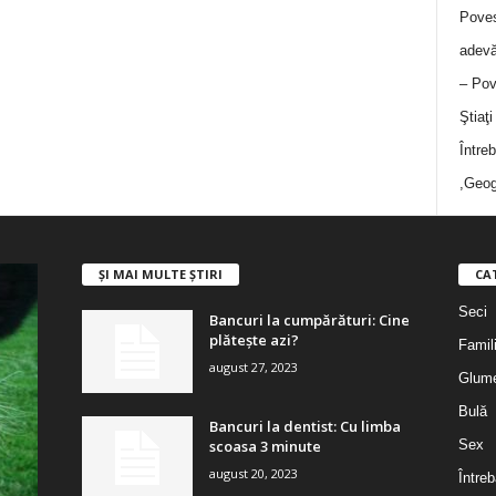
Poves
adevă
– Pov
Ştiaţ
Între
,Geog
ȘI MAI MULTE ȘTIRI
CA
Seci
Bancuri la cumpărături: Cine
plătește azi?
Famil
august 27, 2023
Glum
Bulă
Bancuri la dentist: Cu limba
scoasa 3 minute
Sex
august 20, 2023
Întreb