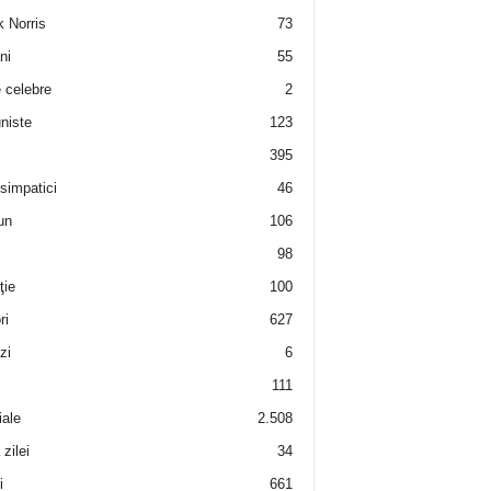
 Norris
73
ni
55
e celebre
2
niste
123
395
 simpatici
46
un
106
98
ţie
100
ri
627
zi
6
111
iale
2.508
zilei
34
i
661