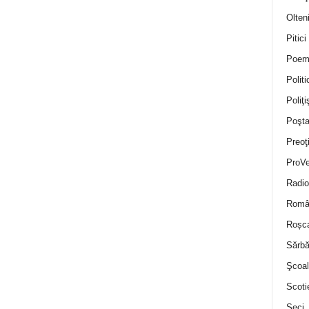
Olten
Pitici
Poem
Politi
Poliţiş
Poşta
Preoţ
ProVe
Radio
Român
Roșc
Sărbă
Şcoal
Scoti
Seci