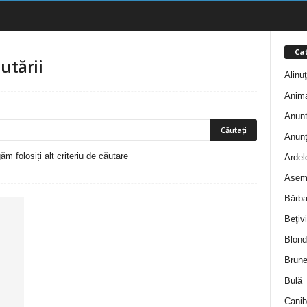
Cat
utării
Alinu
Anim
Anunt
Anunţ
m folosiți alt criteriu de căutare
Ardel
Asem
Bărba
Beţivi
Blond
Brune
Bulă
Canib