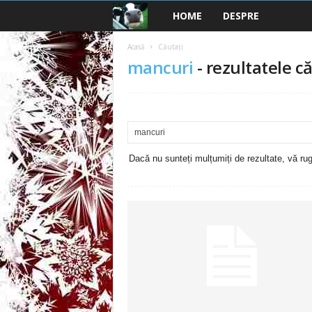
HOME
DESPRE
B
a
Acasă
Căutați
mancuri
-
rezultatele că
n
c
u
Dacă nu sunteți mulțumiți de rezultate, vă rugă
r
i
2
0
2