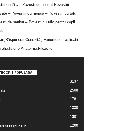
tiri cu tâlc – Povești de neuitat
Povestiri
rate – Povestiri cu morală – Povestiri cu tâlc
ești de neuitat – Povești cu tâlc pentru copii
i că…
bări,Răspunsuri,Curiozităţi,Fenomene,Explicaţii
rafie,Istorie,Anatomie,Filozofie
TEGORIE POPULARĂ
3137
2508
iale
1781
e
1330
1301
1288
ări şi răspunsuri