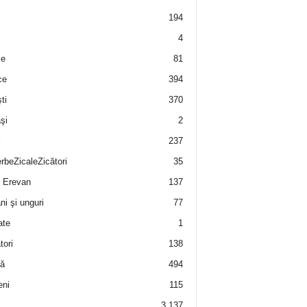
i
194
4
e
81
ce
394
ti
370
şi
2
i
237
rbeZicaleZicători
35
 Erevan
137
i şi unguri
77
ate
1
tori
138
ă
494
eni
115
3.137