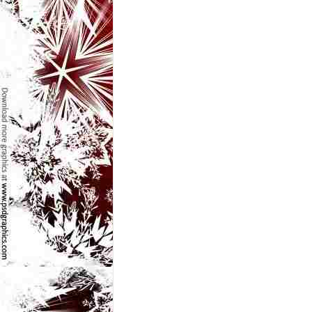
l
e
i
–
C
e
l
e
m
a
i