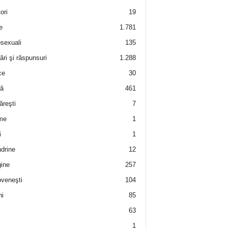
ori
19
e
1.781
sexuali
135
ări şi răspunsuri
1.288
ce
30
ră
461
ăreşti
7
me
1
i
1
drine
12
ine
257
veneşti
104
i
85
63
i
1