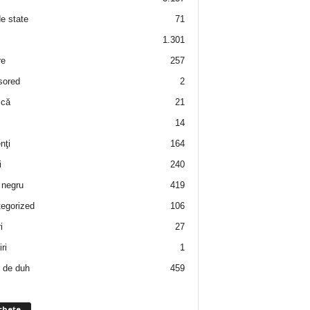
de state
71
1.301
re
257
sored
2
 că
21
14
nţi
164
i
240
negru
419
egorized
106
i
27
ri
1
 de duh
459
chete