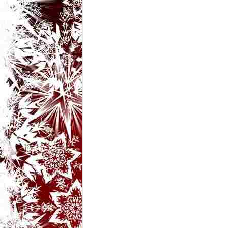
t
a
r
i
b
a
n
c
u
r