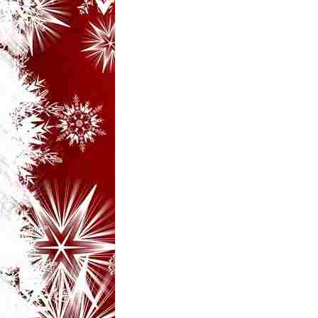
i
–
B
a
n
c
u
r
i
d