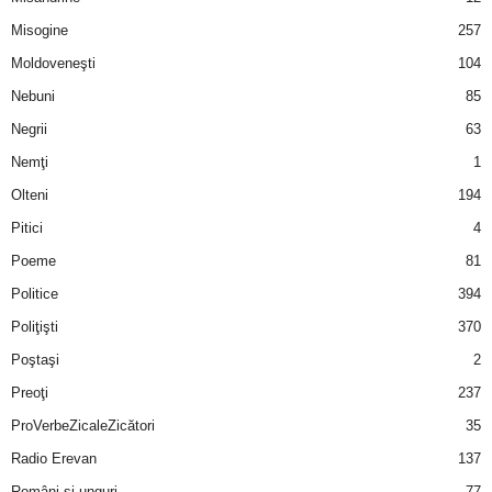
u
Misogine
257
r
Moldoveneşti
104
Nebuni
85
i
Negrii
63
–
Nemţi
1
Olteni
194
B
Pitici
4
a
Poeme
81
n
Politice
394
Poliţişti
370
c
Poştaşi
2
u
Preoţi
237
ProVerbeZicaleZicători
35
r
Radio Erevan
137
i
Români şi unguri
77