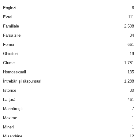
a
Englezi
6
i
Evrei
111
Familiale
2.508
t
Farsa zilei
34
a
Femei
661
Ghicitori
19
r
Glume
1.781
i
Homosexuali
135
Întrebări şi răspunsuri
1.288
b
Istorice
30
a
La ţară
461
Marinăreşti
7
n
Maxime
1
c
Mineri
1
Misandrine
12