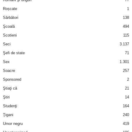
Roșcate
1
d
Sărbători
138
e
Şcoală
494
Scotieni
115
t
Seci
3.137
o
Şefi de state
71
Sex
1.301
p
Soacre
257
Sponsored
2
Ştiaţi că
21
Ştiri
14
Studenţi
164
Ţigani
240
Umor negru
419