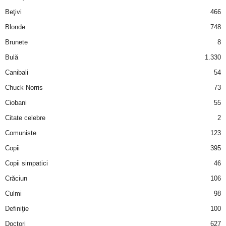
i
Beţivi
466
Blonde
748
l
Brunete
8
e
Bulă
1.330
Canibali
54
i
Chuck Norris
73
–
Ciobani
55
Citate celebre
2
C
Comuniste
123
e
Copii
395
Copii simpatici
46
l
Crăciun
106
e
Culmi
98
Definiţie
100
m
Doctori
627