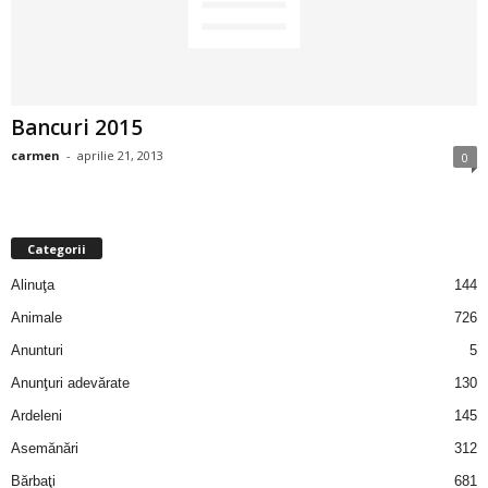
2
3
Bancuri 2015
-
carmen
-
aprilie 21, 2013
0
B
a
Categorii
n
Alinuţa
144
c
Animale
726
Anunturi
5
u
Anunţuri adevărate
130
l
Ardeleni
145
Asemănări
312
z
Bărbaţi
681