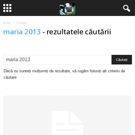
Acasă
Căutați
B
maria 2013
-
rezultatele căutării
a
n
c
Dacă nu sunteți mulțumiți de rezultate, vă rugăm folosiți alt criteriu de
u
căutare
r
i
2
0