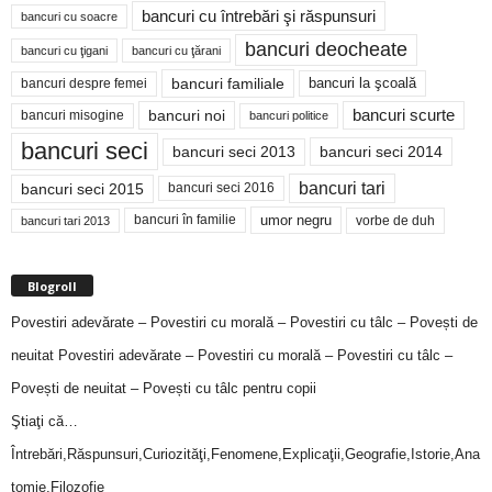
bancuri cu întrebări şi răspunsuri
bancuri cu soacre
bancuri deocheate
bancuri cu ţigani
bancuri cu ţărani
bancuri familiale
bancuri despre femei
bancuri la şcoală
bancuri noi
bancuri scurte
bancuri misogine
bancuri politice
bancuri seci
bancuri seci 2014
bancuri seci 2013
bancuri tari
bancuri seci 2015
bancuri seci 2016
bancuri în familie
umor negru
vorbe de duh
bancuri tari 2013
Blogroll
Povestiri adevărate – Povestiri cu morală – Povestiri cu tâlc – Povești de
neuitat
Povestiri adevărate – Povestiri cu morală – Povestiri cu tâlc –
Povești de neuitat – Povești cu tâlc pentru copii
Ştiaţi că…
Întrebări,Răspunsuri,Curiozităţi,Fenomene,Explicaţii,Geografie,Istorie,Ana
tomie,Filozofie