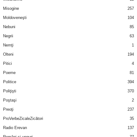
u
Misogine
257
r
Moldoveneşti
104
Nebuni
85
i
Negrii
63
–
Nemţi
1
Olteni
194
B
Pitici
4
a
Poeme
81
n
Politice
394
Poliţişti
370
c
Poştaşi
2
u
Preoţi
237
ProVerbeZicaleZicători
35
r
Radio Erevan
137
i
Români şi unguri
77