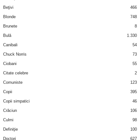
i
Beţivi
466
Blonde
748
l
Brunete
8
e
Bulă
1.330
Canibali
54
i
Chuck Norris
73
–
Ciobani
55
Citate celebre
2
C
Comuniste
123
e
Copii
395
Copii simpatici
46
l
Crăciun
106
e
Culmi
98
Definiţie
100
m
Doctori
627