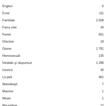
a
Englezi
6
i
Evrei
111
Familiale
2.508
t
Farsa zilei
34
a
Femei
661
Ghicitori
19
r
Glume
1.781
i
Homosexuali
135
Întrebări şi răspunsuri
1.288
b
Istorice
30
a
La ţară
461
Marinăreşti
7
n
Maxime
1
c
Mineri
1
Misandrine
12