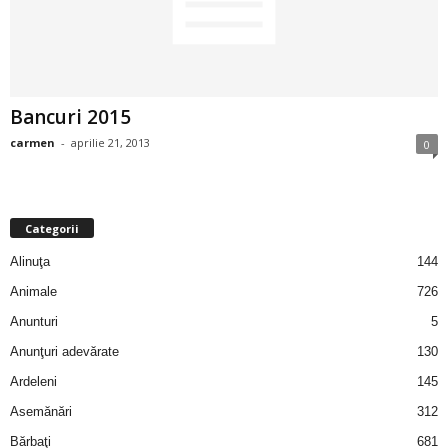
2
3
Bancuri 2015
-
carmen
-
aprilie 21, 2013
0
B
a
Categorii
n
Alinuţa
144
c
Animale
726
Anunturi
5
u
Anunţuri adevărate
130
l
Ardeleni
145
Asemănări
312
z
Bărbaţi
681