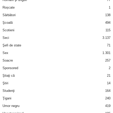
Roșcate
1
d
Sărbători
138
e
Şcoală
494
Scotieni
115
t
Seci
3.137
o
Şefi de state
71
Sex
1.301
p
Soacre
257
Sponsored
2
Ştiaţi că
21
Ştiri
14
Studenţi
164
Ţigani
240
Umor negru
419