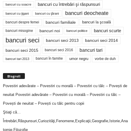
bancuri cu întrebări şi răspunsuri
bancuri cu soacre
bancuri deocheate
bancuri cu ţigani
bancuri cu ţărani
bancuri familiale
bancuri despre femei
bancuri la şcoală
bancuri noi
bancuri scurte
bancuri misogine
bancuri politice
bancuri seci
bancuri seci 2014
bancuri seci 2013
bancuri tari
bancuri seci 2015
bancuri seci 2016
bancuri în familie
umor negru
vorbe de duh
bancuri tari 2013
Blogroll
Povestiri adevărate – Povestiri cu morală – Povestiri cu tâlc – Povești de
neuitat
Povestiri adevărate – Povestiri cu morală – Povestiri cu tâlc –
Povești de neuitat – Povești cu tâlc pentru copii
Ştiaţi că…
Întrebări,Răspunsuri,Curiozităţi,Fenomene,Explicaţii,Geografie,Istorie,Ana
tomie,Filozofie