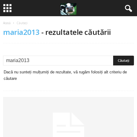
Acasă
Căutați
B
maria2013
-
rezultatele căutării
a
n
c
Dacă nu sunteți mulțumiți de rezultate, vă rugăm folosiți alt criteriu de
u
căutare
r
i
2
0