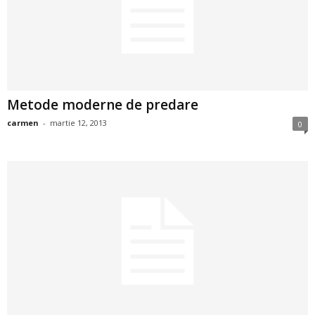
2
3
-
Metode moderne de predare
B
carmen
-
martie 12, 2013
0
a
n
c
u
l
z