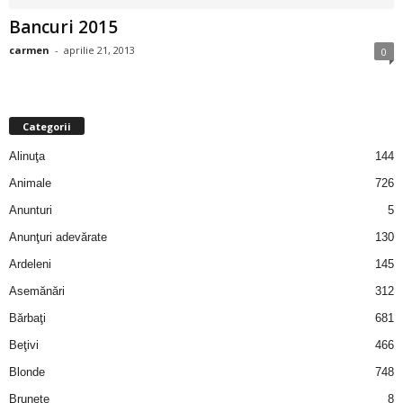
i
Bancuri 2015
carmen
-
aprilie 21, 2013
0
l
e
Categorii
i
Alinuţa
144
–
Animale
726
Anunturi
5
C
Anunţuri adevărate
130
e
Ardeleni
145
Asemănări
312
l
Bărbaţi
681
e
Beţivi
466
Blonde
748
m
Brunete
8