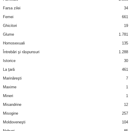
u
Farsa zilei
34
r
Femei
661
Ghicitori
19
i
Glume
1.781
–
Homosexuali
135
Întrebări şi răspunsuri
1.288
B
Istorice
30
a
La ţară
461
n
Marinăreşti
7
Maxime
1
c
Mineri
1
u
Misandrine
12
Misogine
257
r
Moldoveneşti
104
i
Nebuni
85