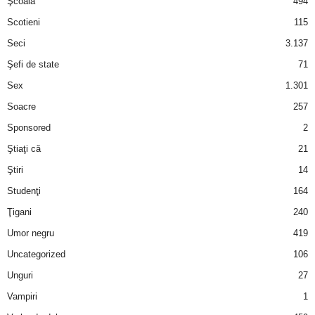
Şcoală
494
Scotieni
115
Seci
3.137
Şefi de state
71
Sex
1.301
Soacre
257
Sponsored
2
Ştiaţi că
21
Ştiri
14
Studenţi
164
Ţigani
240
Umor negru
419
Uncategorized
106
Unguri
27
Vampiri
1