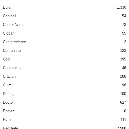
a
Bulă
1.330
i
Canibali
54
Chuck Norris
73
t
Ciobani
55
a
Citate celebre
2
Comuniste
123
r
Copii
395
i
Copii simpatici
46
Crăciun
106
b
Culmi
98
a
Definiţie
100
Doctori
627
n
Englezi
6
c
Evrei
111
Familiale
2.508