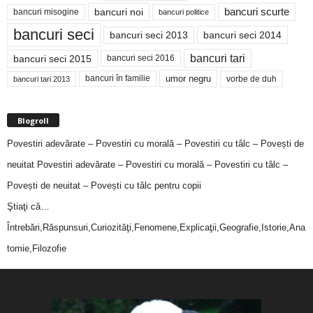
bancuri noi
bancuri scurte
bancuri misogine
bancuri politice
bancuri seci
bancuri seci 2014
bancuri seci 2013
bancuri tari
bancuri seci 2015
bancuri seci 2016
bancuri în familie
umor negru
vorbe de duh
bancuri tari 2013
Blogroll
Povestiri adevărate – Povestiri cu morală – Povestiri cu tâlc – Povești de
neuitat
Povestiri adevărate – Povestiri cu morală – Povestiri cu tâlc –
Povești de neuitat – Povești cu tâlc pentru copii
Ştiaţi că…
Întrebări,Răspunsuri,Curiozităţi,Fenomene,Explicaţii,Geografie,Istorie,Ana
tomie,Filozofie