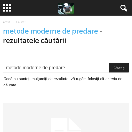
Acasă
Căutați
B
metode moderne de predare
-
a
rezultatele căutării
n
c
u
Dacă nu sunteți mulțumiți de rezultate, vă rugăm folosiți alt criteriu de
căutare
r
i
2
0