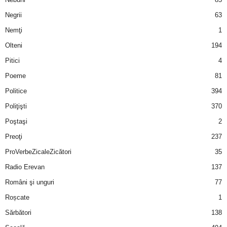
Negrii
63
d
Nemţi
1
e
Olteni
194
Pitici
4
t
Poeme
81
o
Politice
394
Poliţişti
370
p
Poştaşi
2
Preoţi
237
ProVerbeZicaleZicători
35
Radio Erevan
137
Români şi unguri
77
Roșcate
1
Sărbători
138