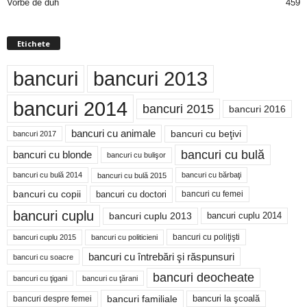
Vorbe de duh
459
Etichete
bancuri
bancuri 2013
bancuri 2014
bancuri 2015
bancuri 2016
bancuri cu animale
bancuri cu beţivi
bancuri 2017
bancuri cu bulă
bancuri cu blonde
bancuri cu bulişor
bancuri cu bulă 2014
bancuri cu bărbaţi
bancuri cu bulă 2015
bancuri cu copii
bancuri cu doctori
bancuri cu femei
bancuri cuplu
bancuri cuplu 2014
bancuri cuplu 2013
bancuri cu poliţişti
bancuri cuplu 2015
bancuri cu politicieni
bancuri cu întrebări şi răspunsuri
bancuri cu soacre
bancuri deocheate
bancuri cu ţigani
bancuri cu ţărani
bancuri familiale
bancuri despre femei
bancuri la şcoală