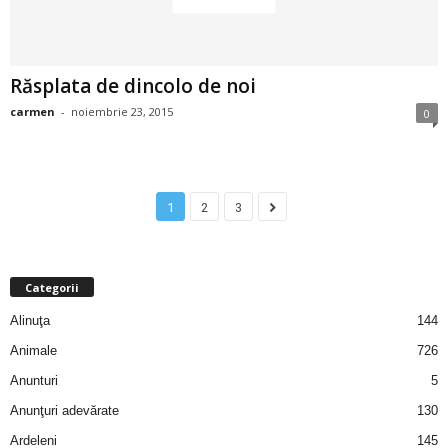
u
r
Răsplata de dincolo de noi
i
carmen
-
noiembrie 23, 2015
0
–
B
1
2
3
a
n
Categorii
c
Alinuţa
144
Animale
726
u
Anunturi
5
r
Anunţuri adevărate
130
Ardeleni
145
i