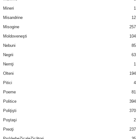
Mineri
1
Misandrine
12
Misogine
257
Moldoveneşti
104
Nebuni
85
Negrii
63
Nemţi
1
Olteni
194
Pitici
4
Poeme
81
Politice
394
Poliţişti
370
Poştaşi
2
Preoţi
237
ProVerbeZicaleZicători
35