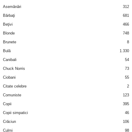
Asemănări
312
d
Bărbaţi
681
e
Beţivi
466
Blonde
748
t
Brunete
8
o
Bulă
1.330
Canibali
54
p
Chuck Norris
73
Ciobani
55
Citate celebre
2
Comuniste
123
Copii
395
Copii simpatici
46
Crăciun
106
Culmi
98