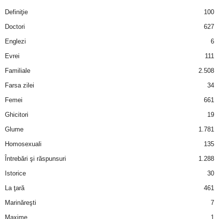
Definiţie
100
Doctori
627
Englezi
6
Evrei
111
Familiale
2.508
Farsa zilei
34
Femei
661
Ghicitori
19
Glume
1.781
Homosexuali
135
Întrebări şi răspunsuri
1.288
Istorice
30
La ţară
461
Marinăreşti
7
Maxime
1