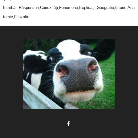
Întrebări,Răspunsuri,Curiozităţi,Fenomene,Explicaţii,Geografie,Istorie,Ana
tomie,Filozofie