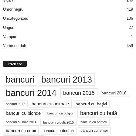
Ţigani
240
Umor negru
419
Uncategorized
106
Unguri
27
Vampiri
1
Vorbe de duh
459
Etichete
bancuri
bancuri 2013
bancuri 2014
bancuri 2015
bancuri 2016
bancuri cu animale
bancuri cu beţivi
bancuri 2017
bancuri cu bulă
bancuri cu blonde
bancuri cu bulişor
bancuri cu bulă 2014
bancuri cu bărbaţi
bancuri cu bulă 2015
bancuri cu copii
bancuri cu doctori
bancuri cu femei