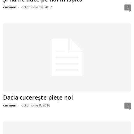
i
carmen
-
octombrie 19, 2017
0
l
e
i
–
C
e
Dacia cucerește piețe noi
l
carmen
-
octombrie 8, 2016
0
e
m