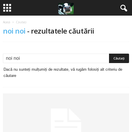
Acasă
Căutați
B
noi noi
-
rezultatele căutării
a
n
c
Dacă nu sunteți mulțumiți de rezultate, vă rugăm folosiți alt criteriu de
u
căutare
r
i
2
0