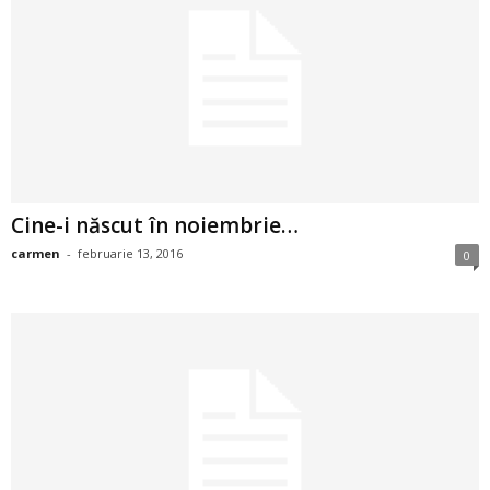
a
i
t
a
r
Cine-i născut în noiembrie…
i
carmen
-
februarie 13, 2016
0
b
a
n
c