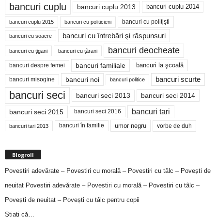
bancuri cuplu
bancuri cuplu 2014
bancuri cuplu 2013
bancuri cu poliţişti
bancuri cuplu 2015
bancuri cu politicieni
bancuri cu întrebări şi răspunsuri
bancuri cu soacre
bancuri deocheate
bancuri cu ţigani
bancuri cu ţărani
bancuri familiale
bancuri despre femei
bancuri la şcoală
bancuri noi
bancuri scurte
bancuri misogine
bancuri politice
bancuri seci
bancuri seci 2014
bancuri seci 2013
bancuri tari
bancuri seci 2015
bancuri seci 2016
bancuri în familie
umor negru
vorbe de duh
bancuri tari 2013
Blogroll
Povestiri adevărate – Povestiri cu morală – Povestiri cu tâlc – Povești de
neuitat
Povestiri adevărate – Povestiri cu morală – Povestiri cu tâlc –
Povești de neuitat – Povești cu tâlc pentru copii
Ştiaţi că…