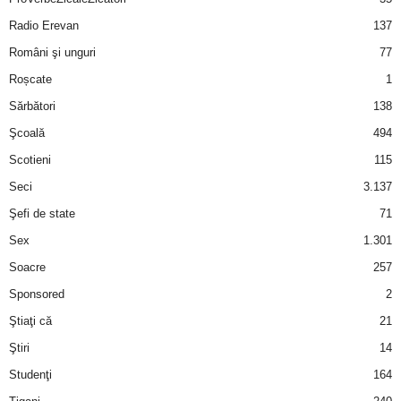
Radio Erevan
137
Români şi unguri
77
Roșcate
1
Sărbători
138
Şcoală
494
Scotieni
115
Seci
3.137
Şefi de state
71
Sex
1.301
Soacre
257
Sponsored
2
Ştiaţi că
21
Ştiri
14
Studenţi
164