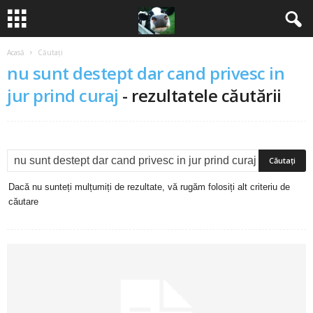
Acasă
Căutați
B
nu sunt destept dar cand privesc in
a
jur prind curaj
-
rezultatele căutării
n
c
u
Dacă nu sunteți mulțumiți de rezultate, vă rugăm folosiți alt criteriu de
căutare
r
i
2
0