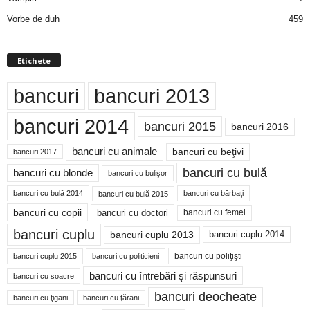
Vorbe de duh
459
Etichete
bancuri
bancuri 2013
bancuri 2014
bancuri 2015
bancuri 2016
bancuri cu animale
bancuri cu beţivi
bancuri 2017
bancuri cu bulă
bancuri cu blonde
bancuri cu bulişor
bancuri cu bulă 2014
bancuri cu bărbaţi
bancuri cu bulă 2015
bancuri cu copii
bancuri cu doctori
bancuri cu femei
bancuri cuplu
bancuri cuplu 2014
bancuri cuplu 2013
bancuri cu poliţişti
bancuri cuplu 2015
bancuri cu politicieni
bancuri cu întrebări şi răspunsuri
bancuri cu soacre
bancuri deocheate
bancuri cu ţigani
bancuri cu ţărani