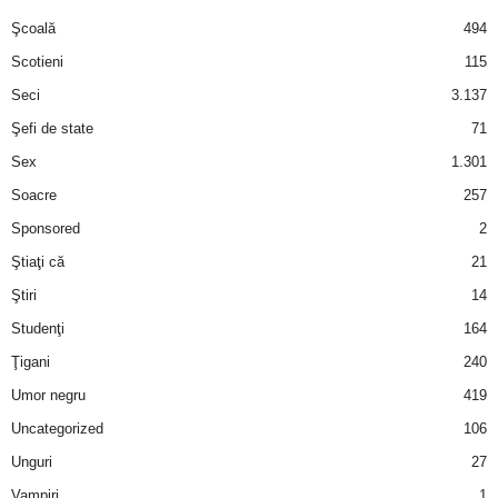
Şcoală
494
Scotieni
115
Seci
3.137
Şefi de state
71
Sex
1.301
Soacre
257
Sponsored
2
Ştiaţi că
21
Ştiri
14
Studenţi
164
Ţigani
240
Umor negru
419
Uncategorized
106
Unguri
27
Vampiri
1