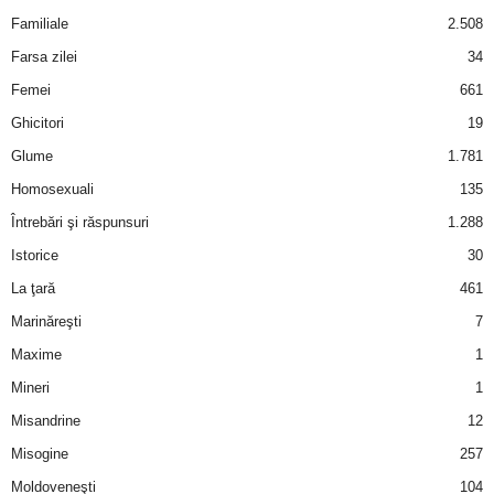
u
Familiale
2.508
r
Farsa zilei
34
Femei
661
i
Ghicitori
19
–
Glume
1.781
Homosexuali
135
B
Întrebări şi răspunsuri
1.288
a
Istorice
30
La ţară
461
n
Marinăreşti
7
c
Maxime
1
Mineri
1
u
Misandrine
12
r
Misogine
257
Moldoveneşti
104
i