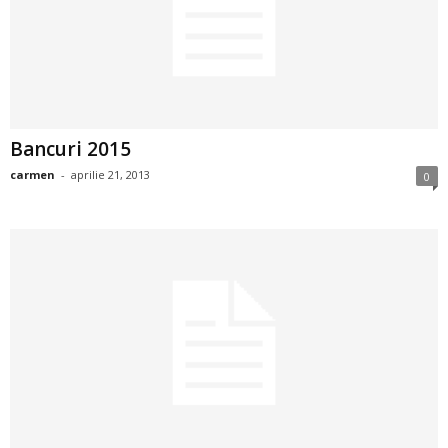
2
3
-
Bancuri 2015
B
carmen
-
aprilie 21, 2013
0
a
n
c
u
l
z