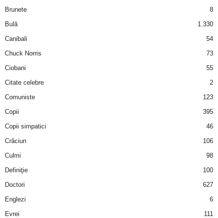
a
Brunete
8
Bulă
1.330
i
Canibali
54
t
Chuck Norris
73
Ciobani
55
a
Citate celebre
2
r
Comuniste
123
Copii
395
i
Copii simpatici
46
b
Crăciun
106
a
Culmi
98
Definiţie
100
n
Doctori
627
c
Englezi
6
Evrei
111