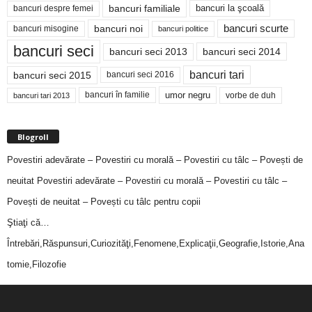
bancuri familiale
bancuri despre femei
bancuri la şcoală
bancuri noi
bancuri scurte
bancuri misogine
bancuri politice
bancuri seci
bancuri seci 2014
bancuri seci 2013
bancuri tari
bancuri seci 2015
bancuri seci 2016
bancuri în familie
umor negru
vorbe de duh
bancuri tari 2013
Blogroll
Povestiri adevărate – Povestiri cu morală – Povestiri cu tâlc – Povești de
neuitat
Povestiri adevărate – Povestiri cu morală – Povestiri cu tâlc –
Povești de neuitat – Povești cu tâlc pentru copii
Ştiaţi că…
Întrebări,Răspunsuri,Curiozităţi,Fenomene,Explicaţii,Geografie,Istorie,Ana
tomie,Filozofie