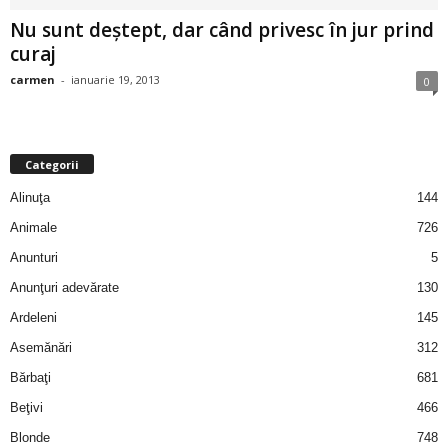
i
Nu sunt deştept, dar când privesc în jur prind
curaj
l
carmen
-
ianuarie 19, 2013
0
e
i
Categorii
–
Alinuţa
144
Animale
726
C
Anunturi
5
e
Anunţuri adevărate
130
Ardeleni
145
l
Asemănări
312
e
Bărbaţi
681
Beţivi
466
m
Blonde
748