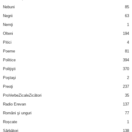
Nebuni
85
d
Negrii
63
e
Nemţi
1
Olteni
194
t
Pitici
4
o
Poeme
81
Politice
394
p
Poliţişti
370
Poştaşi
2
Preoţi
237
ProVerbeZicaleZicători
35
Radio Erevan
137
Români şi unguri
77
Roșcate
1
Sărbători
138