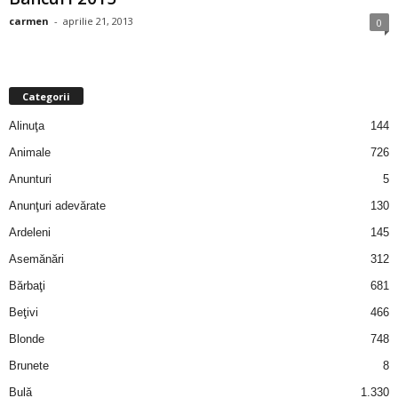
i
carmen
-
aprilie 21, 2013
0
l
e
Categorii
Alinuţa
144
i
Animale
726
–
Anunturi
5
Anunţuri adevărate
130
C
Ardeleni
145
e
Asemănări
312
Bărbaţi
681
l
Beţivi
466
e
Blonde
748
Brunete
8
m
Bulă
1.330