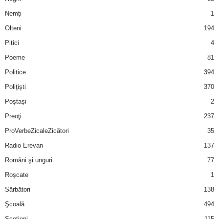
Nemţi
1
d
Olteni
194
e
Pitici
4
Poeme
81
t
Politice
394
o
Poliţişti
370
Poştaşi
2
p
Preoţi
237
ProVerbeZicaleZicători
35
Radio Erevan
137
Români şi unguri
77
Roșcate
1
Sărbători
138
Şcoală
494
Scotieni
115