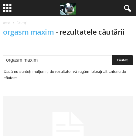
Acasă
Căutați
B
orgasm maxim
-
rezultatele căutării
a
n
c
Dacă nu sunteți mulțumiți de rezultate, vă rugăm folosiți alt criteriu de
u
căutare
r
i
2
0