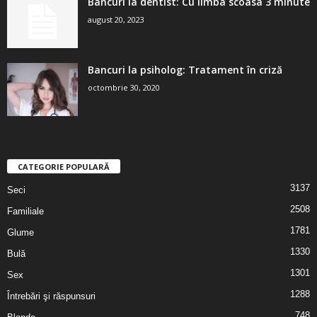
Bancuri la dentist: Cu limba scoasa 3 minute
august 20, 2023
Bancuri la psiholog: Tratament în criză
octombrie 30, 2020
CATEGORIE POPULARĂ
3137
Seci
2508
Familiale
1781
Glume
1330
Bulă
1301
Sex
1288
Întrebări şi răspunsuri
748