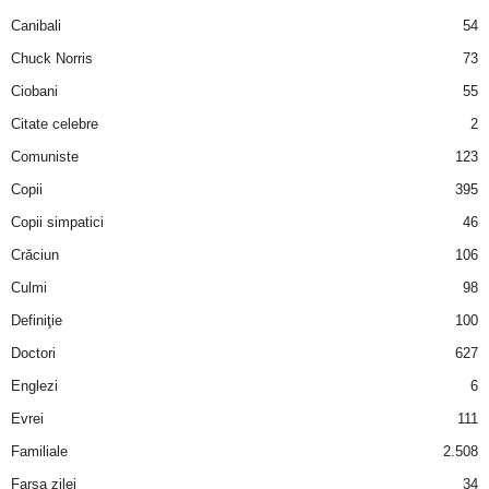
a
Canibali
54
Chuck Norris
73
i
Ciobani
55
t
Citate celebre
2
a
Comuniste
123
Copii
395
r
Copii simpatici
46
i
Crăciun
106
Culmi
98
b
Definiţie
100
a
Doctori
627
Englezi
6
n
Evrei
111
c
Familiale
2.508
Farsa zilei
34