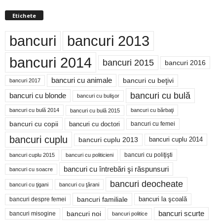
Etichete
bancuri
bancuri 2013
bancuri 2014
bancuri 2015
bancuri 2016
bancuri cu animale
bancuri cu beţivi
bancuri 2017
bancuri cu bulă
bancuri cu blonde
bancuri cu bulişor
bancuri cu bulă 2014
bancuri cu bărbaţi
bancuri cu bulă 2015
bancuri cu copii
bancuri cu doctori
bancuri cu femei
bancuri cuplu
bancuri cuplu 2014
bancuri cuplu 2013
bancuri cu poliţişti
bancuri cuplu 2015
bancuri cu politicieni
bancuri cu întrebări şi răspunsuri
bancuri cu soacre
bancuri deocheate
bancuri cu ţigani
bancuri cu ţărani
bancuri familiale
bancuri despre femei
bancuri la şcoală
bancuri noi
bancuri scurte
bancuri misogine
bancuri politice