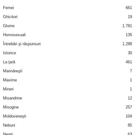
u
Femei
661
r
Ghicitori
19
Glume
1.781
i
Homosexuali
135
–
Întrebări şi răspunsuri
1.288
Istorice
30
B
La ţară
461
a
Marinăreşti
7
Maxime
1
n
Mineri
1
c
Misandrine
12
u
Misogine
257
Moldoveneşti
104
r
Nebuni
85
i
Negrii
63