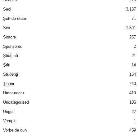
Seci
3.137
Şefi de state
71
Sex
1.301
Soacre
257
Sponsored
2
Ştiaţi că
21
Ştiri
14
Studenţi
164
Ţigani
240
Umor negru
419
Uncategorized
106
Unguri
27
Vampiri
1
Vorbe de duh
459