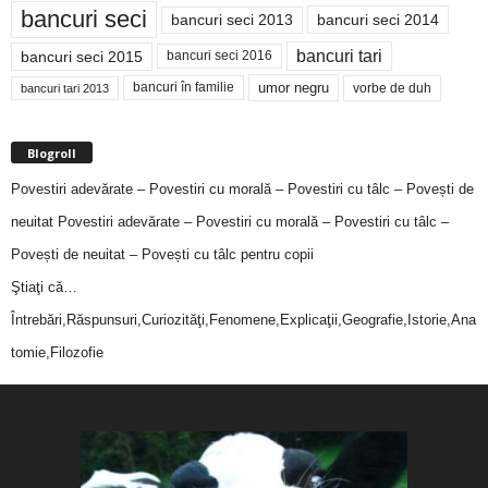
bancuri seci
bancuri seci 2014
bancuri seci 2013
bancuri tari
bancuri seci 2015
bancuri seci 2016
bancuri în familie
umor negru
vorbe de duh
bancuri tari 2013
Blogroll
Povestiri adevărate – Povestiri cu morală – Povestiri cu tâlc – Povești de
neuitat
Povestiri adevărate – Povestiri cu morală – Povestiri cu tâlc –
Povești de neuitat – Povești cu tâlc pentru copii
Ştiaţi că…
Întrebări,Răspunsuri,Curiozităţi,Fenomene,Explicaţii,Geografie,Istorie,Ana
tomie,Filozofie