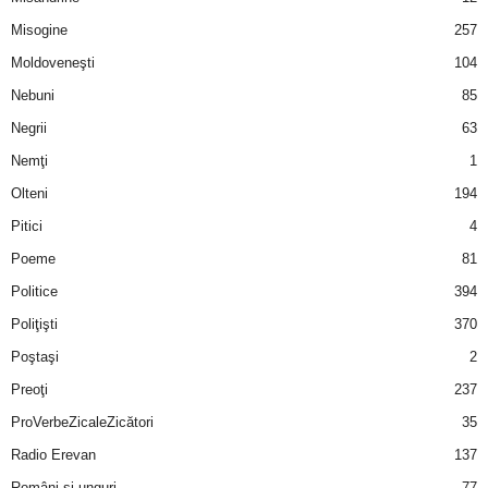
u
Misogine
257
r
Moldoveneşti
104
Nebuni
85
i
Negrii
63
–
Nemţi
1
Olteni
194
B
Pitici
4
a
Poeme
81
n
Politice
394
Poliţişti
370
c
Poştaşi
2
u
Preoţi
237
ProVerbeZicaleZicători
35
r
Radio Erevan
137
i
Români şi unguri
77