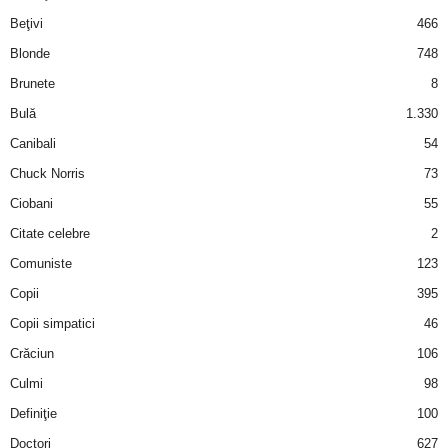
i
Beţivi
466
Blonde
748
l
Brunete
8
e
Bulă
1.330
Canibali
54
i
Chuck Norris
73
–
Ciobani
55
Citate celebre
2
C
Comuniste
123
e
Copii
395
Copii simpatici
46
l
Crăciun
106
e
Culmi
98
Definiţie
100
m
Doctori
627