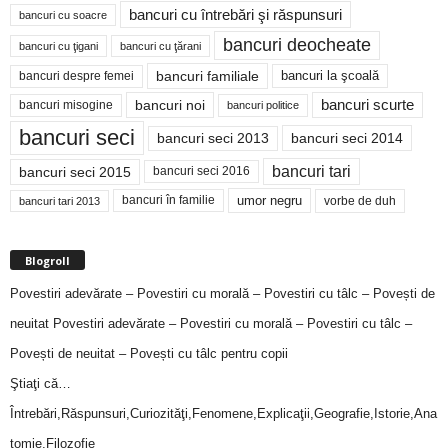
bancuri cu întrebări şi răspunsuri
bancuri cu soacre
bancuri deocheate
bancuri cu ţigani
bancuri cu ţărani
bancuri familiale
bancuri despre femei
bancuri la şcoală
bancuri noi
bancuri scurte
bancuri misogine
bancuri politice
bancuri seci
bancuri seci 2014
bancuri seci 2013
bancuri tari
bancuri seci 2015
bancuri seci 2016
bancuri în familie
umor negru
vorbe de duh
bancuri tari 2013
Blogroll
Povestiri adevărate – Povestiri cu morală – Povestiri cu tâlc – Povești de
neuitat
Povestiri adevărate – Povestiri cu morală – Povestiri cu tâlc –
Povești de neuitat – Povești cu tâlc pentru copii
Ştiaţi că…
Întrebări,Răspunsuri,Curiozităţi,Fenomene,Explicaţii,Geografie,Istorie,Ana
tomie,Filozofie