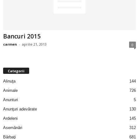
2
3
Bancuri 2015
-
carmen
-
aprilie 21, 2013
0
B
a
Categorii
n
Alinuţa
144
c
Animale
726
Anunturi
5
u
Anunţuri adevărate
130
l
Ardeleni
145
Asemănări
312
z
Bărbaţi
681