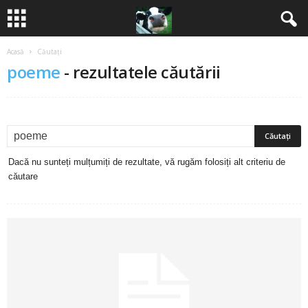
Acasă
Căutați
B
poeme
-
rezultatele căutării
a
n
c
Dacă nu sunteți mulțumiți de rezultate, vă rugăm folosiți alt criteriu de
u
căutare
r
i
2
0