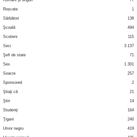
Roșcate
1
d
Sărbători
138
e
Şcoală
494
Scotieni
115
t
Seci
3.137
o
Şefi de state
71
Sex
1.301
p
Soacre
257
Sponsored
2
Ştiaţi că
21
Ştiri
14
Studenţi
164
Ţigani
240
Umor negru
419