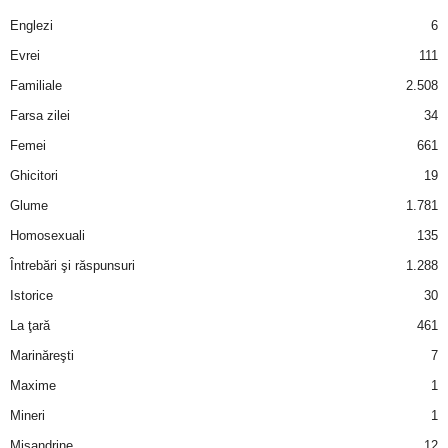
a
Englezi
6
i
Evrei
111
Familiale
2.508
t
Farsa zilei
34
a
Femei
661
Ghicitori
19
r
Glume
1.781
i
Homosexuali
135
Întrebări şi răspunsuri
1.288
b
Istorice
30
a
La ţară
461
Marinăreşti
7
n
Maxime
1
c
Mineri
1
Misandrine
12