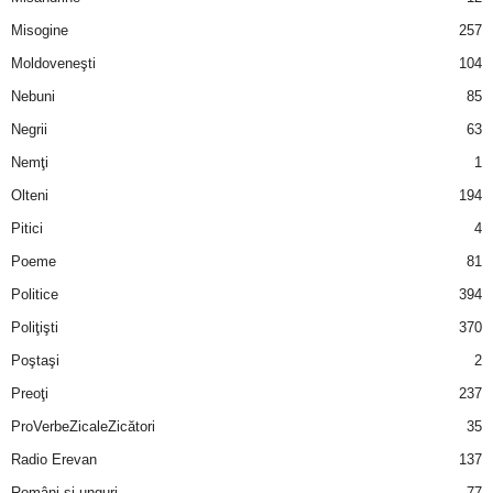
u
Misogine
257
r
Moldoveneşti
104
Nebuni
85
i
Negrii
63
–
Nemţi
1
Olteni
194
B
Pitici
4
a
Poeme
81
n
Politice
394
Poliţişti
370
c
Poştaşi
2
u
Preoţi
237
ProVerbeZicaleZicători
35
r
Radio Erevan
137
i
Români şi unguri
77