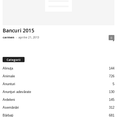
2
3
Bancuri 2015
-
carmen
-
aprilie 21, 2013
0
B
a
Categorii
n
Alinuţa
144
c
Animale
726
Anunturi
5
u
Anunţuri adevărate
130
l
Ardeleni
145
Asemănări
312
z
Bărbaţi
681