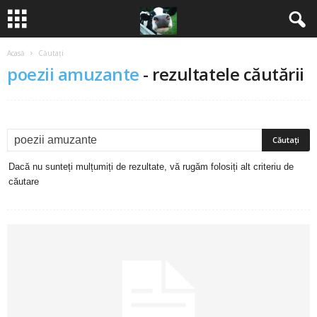
Acasă
Căutați
B
poezii amuzante
-
rezultatele căutării
a
n
c
Dacă nu sunteți mulțumiți de rezultate, vă rugăm folosiți alt criteriu de
u
căutare
r
i
2
0