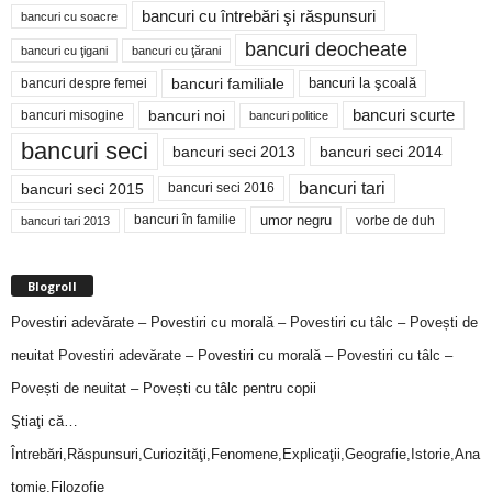
bancuri cu întrebări şi răspunsuri
bancuri cu soacre
bancuri deocheate
bancuri cu ţigani
bancuri cu ţărani
bancuri familiale
bancuri despre femei
bancuri la şcoală
bancuri noi
bancuri scurte
bancuri misogine
bancuri politice
bancuri seci
bancuri seci 2014
bancuri seci 2013
bancuri tari
bancuri seci 2015
bancuri seci 2016
bancuri în familie
umor negru
vorbe de duh
bancuri tari 2013
Blogroll
Povestiri adevărate – Povestiri cu morală – Povestiri cu tâlc – Povești de
neuitat
Povestiri adevărate – Povestiri cu morală – Povestiri cu tâlc –
Povești de neuitat – Povești cu tâlc pentru copii
Ştiaţi că…
Întrebări,Răspunsuri,Curiozităţi,Fenomene,Explicaţii,Geografie,Istorie,Ana
tomie,Filozofie