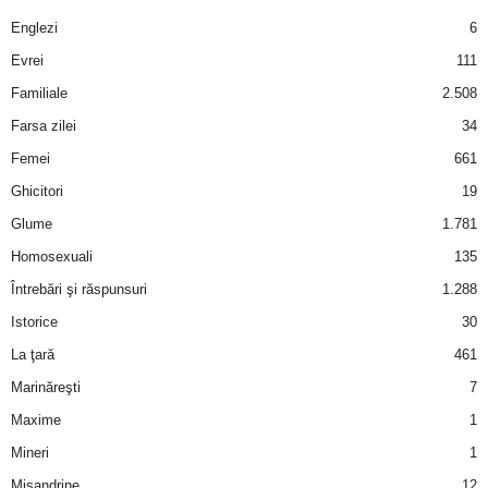
a
Englezi
6
i
Evrei
111
Familiale
2.508
t
Farsa zilei
34
a
Femei
661
Ghicitori
19
r
Glume
1.781
i
Homosexuali
135
Întrebări şi răspunsuri
1.288
b
Istorice
30
a
La ţară
461
Marinăreşti
7
n
Maxime
1
c
Mineri
1
Misandrine
12