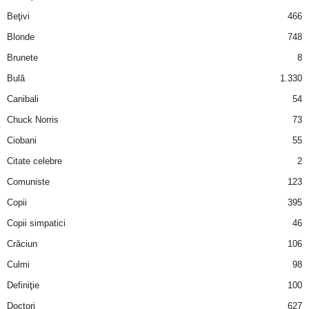
i
Beţivi
466
Blonde
748
l
Brunete
8
e
Bulă
1.330
Canibali
54
i
Chuck Norris
73
–
Ciobani
55
Citate celebre
2
C
Comuniste
123
e
Copii
395
Copii simpatici
46
l
Crăciun
106
e
Culmi
98
Definiţie
100
m
Doctori
627