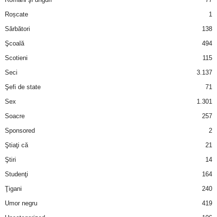
Roșcate
1
d
Sărbători
138
e
Şcoală
494
Scotieni
115
t
Seci
3.137
o
Şefi de state
71
Sex
1.301
p
Soacre
257
Sponsored
2
Ştiaţi că
21
Ştiri
14
Studenţi
164
Ţigani
240
Umor negru
419