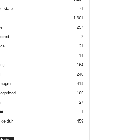
de state
71
1.301
re
257
sored
2
 că
21
14
nţi
164
i
240
negru
419
egorized
106
i
27
ri
1
 de duh
459
chete