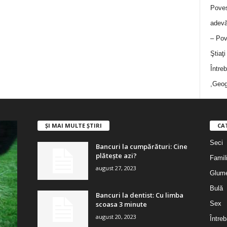
Poves
adevă
– Pov
Ştiaţ
Între
,Geog
ȘI MAI MULTE ȘTIRI
CA
Seci
Bancuri la cumpărături: Cine
plătește azi?
Famil
august 27, 2023
Glum
Bulă
Bancuri la dentist: Cu limba
scoasa 3 minute
Sex
august 20, 2023
Întreb