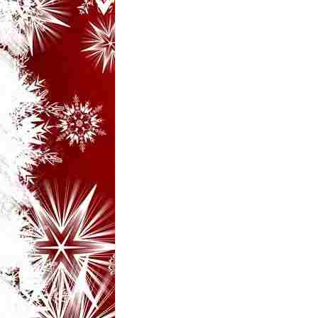
i
–
B
a
n
c
u
r
i
d