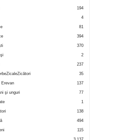
i
194
4
e
81
ce
394
ti
370
şi
2
i
237
rbeZicaleZicători
35
 Erevan
137
i şi unguri
77
ate
1
tori
138
ă
494
eni
115
3.137