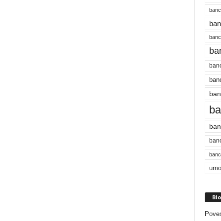
banc
ban
bancu
ba
banc
banc
ban
ba
ban
banc
bancu
umo
Blo
Poves