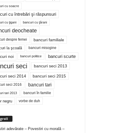
uri cu soacre
curi cu întrebări şi răspunsuri
ri cu ţigani
bancuri cu ţărani
ncuri deocheate
bancuri familiale
uri despre femei
bancuri misogine
uri la şcoală
curi noi
bancuri scurte
bancuri politice
ncuri seci
bancuri seci 2013
curi seci 2014
bancuri seci 2015
bancuri tari
uri seci 2016
bancuri în familie
ri tari 2013
r negru
vorbe de duh
groll
tiri adevărate – Povestiri cu morală –