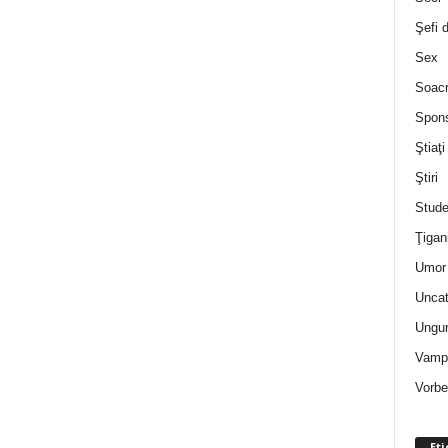
Şefi 
Sex
Soac
Spon
Ştiaţi
Ştiri
Stude
Ţigan
Umor 
Uncat
Ungur
Vampi
Vorbe
Eti