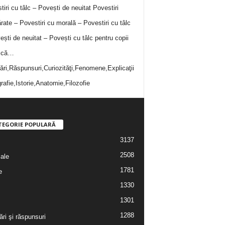
tiri cu tâlc – Povești de neuitat
Povestiri
rate – Povestiri cu morală – Povestiri cu tâlc
ești de neuitat – Povești cu tâlc pentru copii
i că…
bări,Răspunsuri,Curiozităţi,Fenomene,Explicaţii
rafie,Istorie,Anatomie,Filozofie
TEGORIE POPULARĂ
3137
2508
iale
1781
e
1330
1301
1288
ări şi răspunsuri