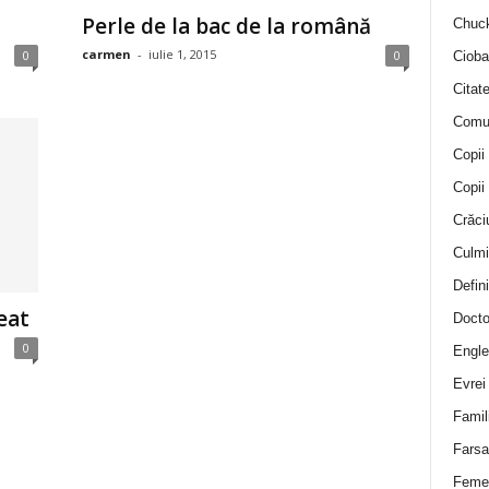
Perle de la bac de la română
Chuck
carmen
-
iulie 1, 2015
0
0
Cioba
Citat
Comu
Copii
Copii
Crăci
Culmi
Defini
eat
Docto
0
Engle
Evrei
Famil
Farsa 
Feme