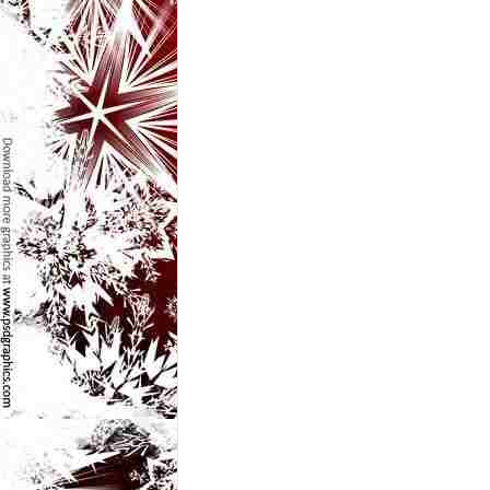
l
e
i
–
C
e
l
e
m
a
i