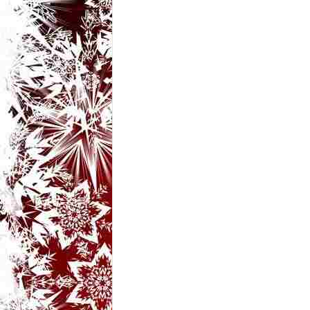
t
a
r
i
b
a
n
c
u
r