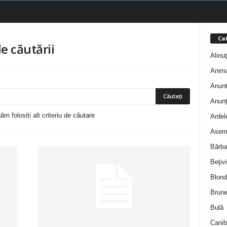
Cat
le căutării
Alinu
Anim
Anunt
Anunţ
m folosiți alt criteriu de căutare
Ardel
Asem
Bărba
Beţivi
Blond
Brune
Bulă
Canib