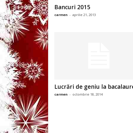
3
Bancuri 2015
carmen
-
aprilie 21, 2013
-
B
a
n
c
u
Lucrări de geniu la bacalaur
carmen
-
octombrie 18, 2014
l
z
i