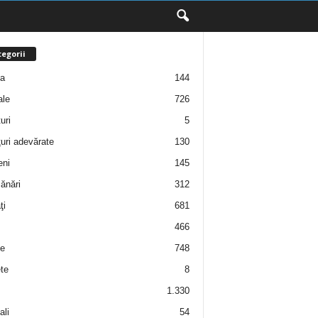
egorii
ţa
144
ale
726
uri
5
uri adevărate
130
eni
145
ănări
312
ţi
681
466
e
748
te
8
1.330
ali
54