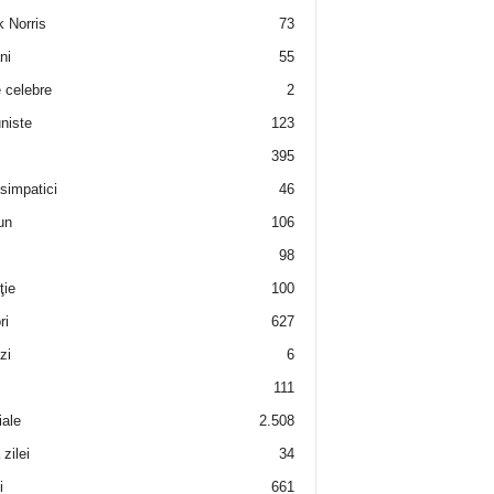
 Norris
73
ni
55
e celebre
2
niste
123
395
 simpatici
46
un
106
98
ţie
100
ri
627
zi
6
111
iale
2.508
zilei
34
i
661