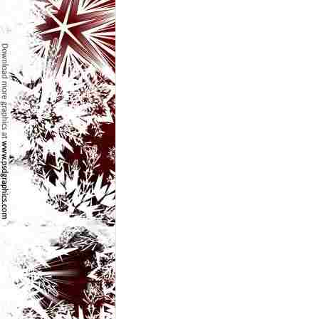
e
t
o
p