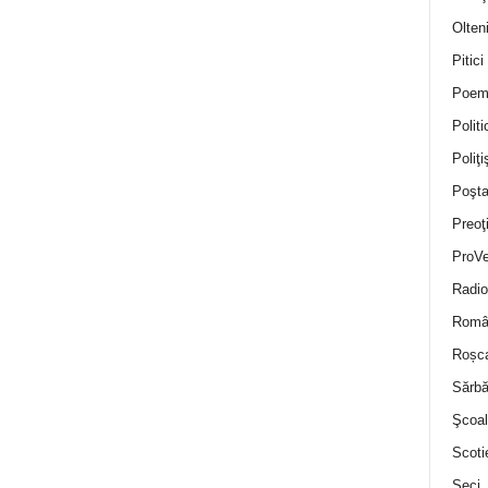
Olten
Pitici
Poem
Politi
Poliţiş
Poşta
Preoţ
ProVe
Radio
Român
Roșc
Sărbă
Şcoal
Scoti
Seci