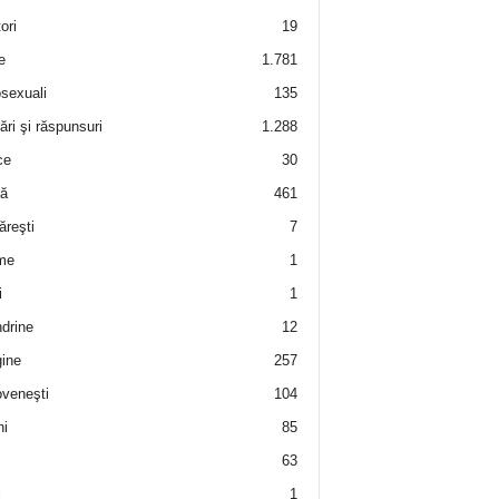
ori
19
e
1.781
sexuali
135
ări şi răspunsuri
1.288
ce
30
ră
461
ăreşti
7
me
1
i
1
drine
12
ine
257
veneşti
104
i
85
63
i
1