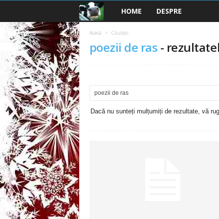
HOME
DESPRE
B
a
Acasă
Căutați
poezii de ras
-
rezultate
n
c
u
Dacă nu sunteți mulțumiți de rezultate, vă rugă
r
i
2
0
2