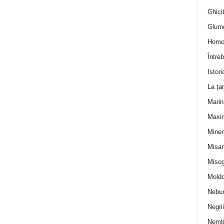
Ghicit
Glum
Homo
Întreb
Istori
La ţa
Marin
Maxi
Miner
Misan
Misog
Moldo
Nebun
Negrii
Nemţ