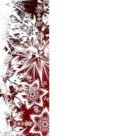
t
a
r
i
b
a
n
c
u
r