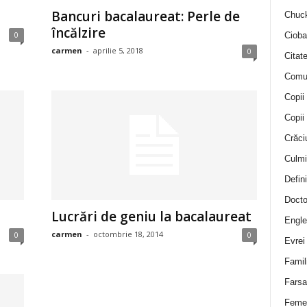
Bancuri bacalaureat: Perle de
Chuck
încălzire
0
Cioba
carmen
-
aprilie 5, 2018
0
Citat
Comu
Copii
Copii
Crăci
Culmi
Defini
Docto
Lucrări de geniu la bacalaureat
Engle
carmen
-
octombrie 18, 2014
0
0
Evrei
Famil
Farsa 
Feme