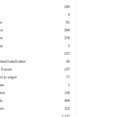
i
194
4
e
81
ce
394
ti
370
şi
2
i
237
rbeZicaleZicători
35
 Erevan
137
i şi unguri
77
ate
1
tori
138
ă
494
eni
115
3.137