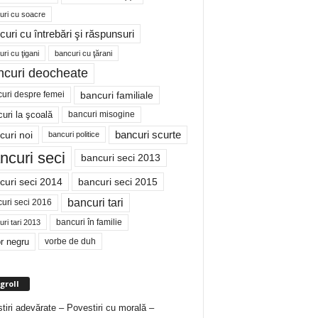
uri cu soacre
curi cu întrebări şi răspunsuri
ri cu ţigani
bancuri cu ţărani
ncuri deocheate
bancuri familiale
uri despre femei
bancuri misogine
uri la şcoală
curi noi
bancuri scurte
bancuri politice
ncuri seci
bancuri seci 2013
curi seci 2014
bancuri seci 2015
bancuri tari
uri seci 2016
bancuri în familie
ri tari 2013
r negru
vorbe de duh
groll
tiri adevărate – Povestiri cu morală –