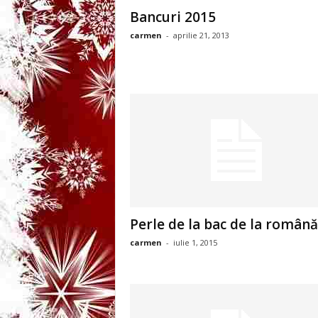
3
Bancuri 2015
carmen
-
aprilie 21, 2013
-
B
a
n
c
u
Perle de la bac de la română
l
carmen
-
iulie 1, 2015
z
i