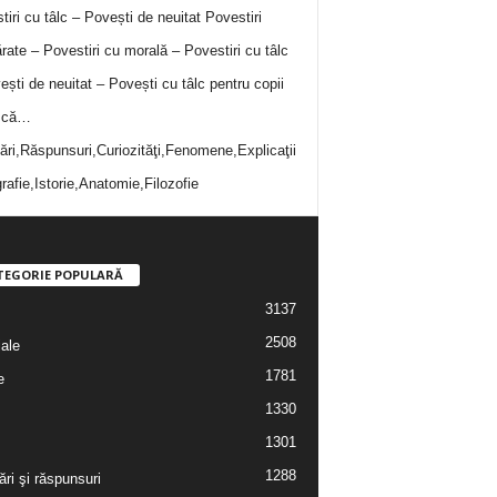
tiri cu tâlc – Povești de neuitat
Povestiri
rate – Povestiri cu morală – Povestiri cu tâlc
ești de neuitat – Povești cu tâlc pentru copii
i că…
bări,Răspunsuri,Curiozităţi,Fenomene,Explicaţii
rafie,Istorie,Anatomie,Filozofie
TEGORIE POPULARĂ
3137
2508
iale
1781
e
1330
1301
1288
ări şi răspunsuri