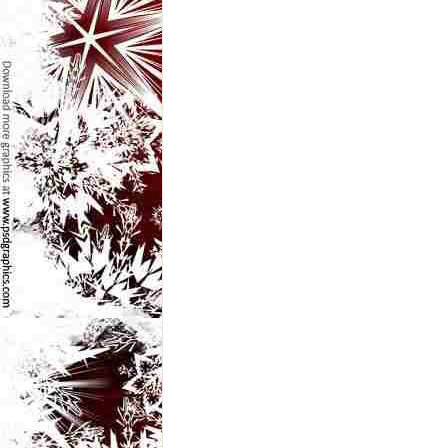
e
t
o
p