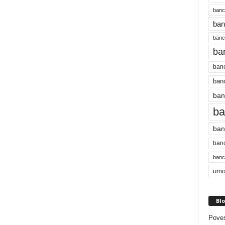
banc
ban
bancu
ba
banc
banc
ban
ba
ban
banc
bancu
umo
Blo
Poves