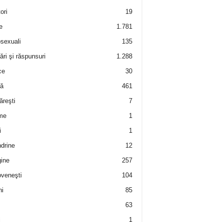
ori
19
e
1.781
sexuali
135
ări şi răspunsuri
1.288
ce
30
ră
461
ăreşti
7
me
1
i
1
drine
12
ine
257
veneşti
104
i
85
63
i
1