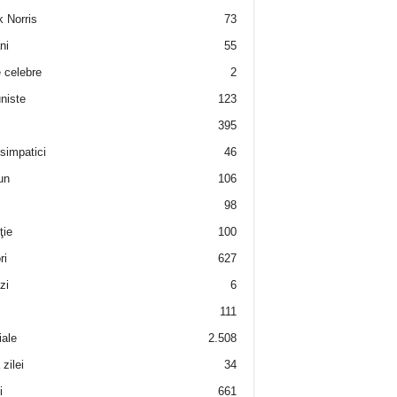
 Norris
73
ni
55
e celebre
2
niste
123
395
 simpatici
46
un
106
98
ţie
100
ri
627
zi
6
111
iale
2.508
zilei
34
i
661