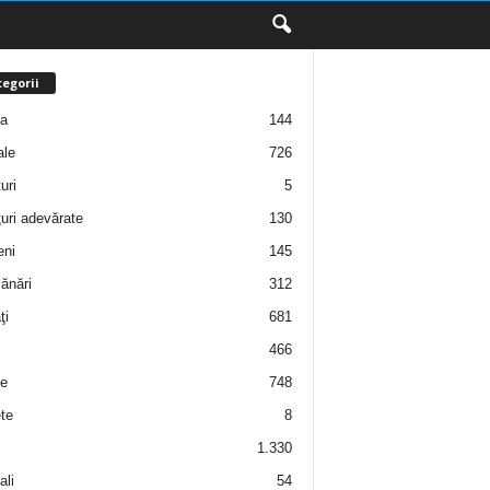
egorii
ţa
144
ale
726
uri
5
uri adevărate
130
eni
145
ănări
312
ţi
681
466
e
748
te
8
1.330
ali
54