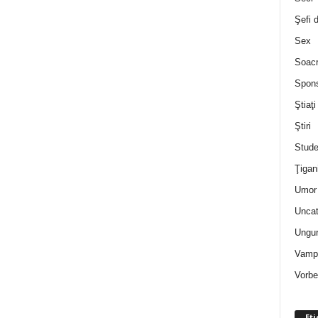
Şefi 
Sex
Soac
Spon
Ştiaţi
Ştiri
Stude
Ţigan
Umor 
Uncat
Ungur
Vampi
Vorbe
Eti