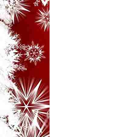
i
–
B
a
n
c
u
r
i
d