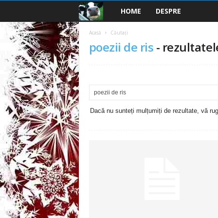
HOME
DESPRE
B
a
Acasă
Căutați
poezii de ris
-
rezultatel
n
c
u
Dacă nu sunteți mulțumiți de rezultate, vă rugă
r
i
2
0
2