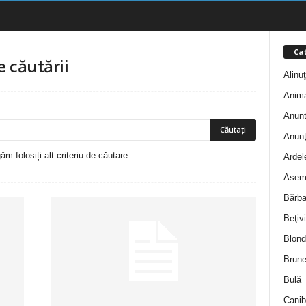
Cat
e căutării
Alinu
Anim
Anunt
Anunţ
m folosiți alt criteriu de căutare
Ardel
Asem
Bărba
Beţivi
Blond
Brune
Bulă
Canib