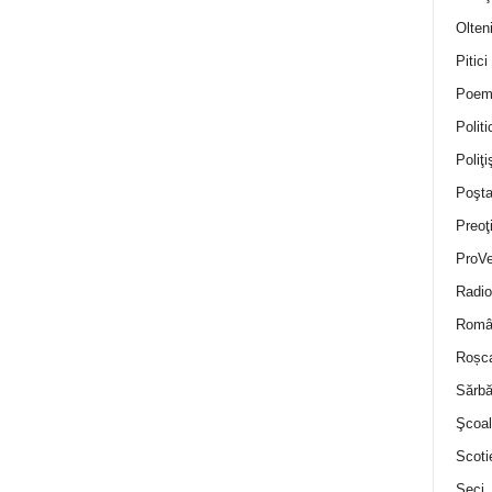
Olten
Pitici
Poem
Politi
Poliţiş
Poşta
Preoţ
ProVe
Radio
Român
Roșc
Sărbă
Şcoal
Scoti
Seci