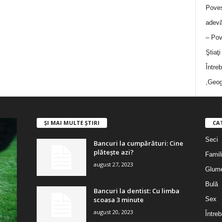
Poves
adevă
– Pov
Ştiaţ
Între
,Geog
ȘI MAI MULTE ȘTIRI
CA
Seci
Bancuri la cumpărături: Cine
plătește azi?
Famil
august 27, 2023
Glum
Bulă
Bancuri la dentist: Cu limba
scoasa 3 minute
Sex
august 20, 2023
Întreb