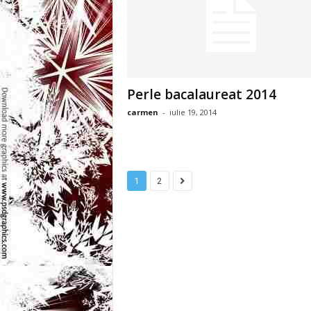
l
e
i
Perle bacalaureat 2014
–
carmen
-
iulie 19, 2014
C
e
1
2
l
e
m
a
i