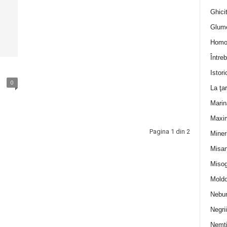
Ghicit
Glum
Homo
Întreb
Istori
0
La ţa
Marin
Maxi
Pagina 1 din 2
Miner
Misan
Misog
Moldo
Nebun
Negrii
Nemţ