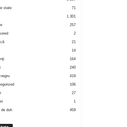
de state
71
1.301
re
257
sored
2
 că
21
14
nţi
164
i
240
negru
419
egorized
106
i
27
ri
1
 de duh
459
chete