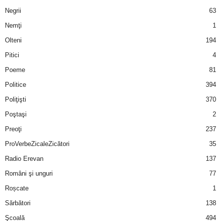
Negrii
63
d
Nemţi
1
Olteni
194
e
Pitici
4
t
Poeme
81
o
Politice
394
Poliţişti
370
p
Poştaşi
2
Preoţi
237
ProVerbeZicaleZicători
35
Radio Erevan
137
Români şi unguri
77
Roșcate
1
Sărbători
138
Şcoală
494