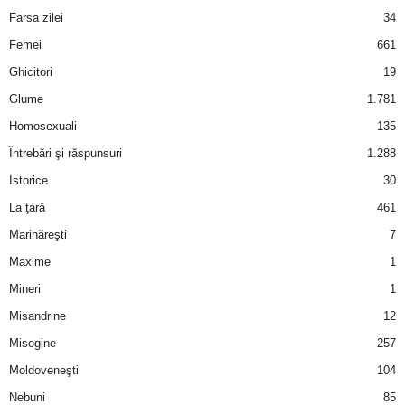
u
Farsa zilei
34
r
Femei
661
Ghicitori
19
i
Glume
1.781
–
Homosexuali
135
Întrebări şi răspunsuri
1.288
B
Istorice
30
a
La ţară
461
Marinăreşti
7
n
Maxime
1
c
Mineri
1
Misandrine
12
u
Misogine
257
r
Moldoveneşti
104
Nebuni
85
i