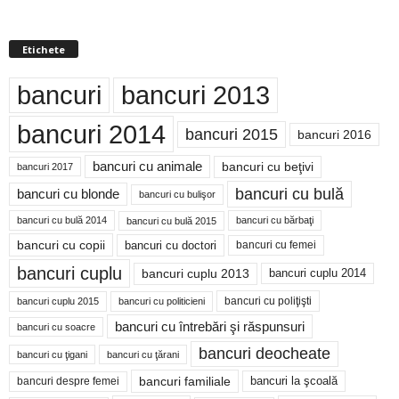
Etichete
bancuri
bancuri 2013
bancuri 2014
bancuri 2015
bancuri 2016
bancuri cu animale
bancuri cu beţivi
bancuri 2017
bancuri cu bulă
bancuri cu blonde
bancuri cu bulişor
bancuri cu bulă 2014
bancuri cu bărbaţi
bancuri cu bulă 2015
bancuri cu copii
bancuri cu doctori
bancuri cu femei
bancuri cuplu
bancuri cuplu 2014
bancuri cuplu 2013
bancuri cu poliţişti
bancuri cuplu 2015
bancuri cu politicieni
bancuri cu întrebări şi răspunsuri
bancuri cu soacre
bancuri deocheate
bancuri cu ţigani
bancuri cu ţărani
bancuri familiale
bancuri despre femei
bancuri la şcoală