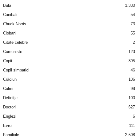
a
Bulă
1.330
Canibali
54
i
Chuck Norris
73
t
Ciobani
55
Citate celebre
2
a
Comuniste
123
r
Copii
395
Copii simpatici
46
i
Crăciun
106
b
Culmi
98
Definiţie
100
a
Doctori
627
n
Englezi
6
c
Evrei
111
Familiale
2.508