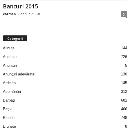
Bancuri 2015
i
carmen
-
aprilie 21, 2013
0
l
e
Categorii
i
Alinuţa
144
–
Animale
726
Anunturi
5
C
Anunţuri adevărate
130
e
Ardeleni
145
Asemănări
312
l
Bărbaţi
681
e
Beţivi
466
Blonde
748
m
Brunete
8