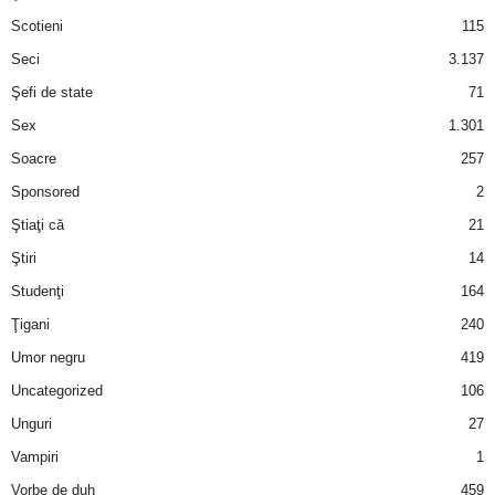
Scotieni
115
Seci
3.137
Şefi de state
71
Sex
1.301
Soacre
257
Sponsored
2
Ştiaţi că
21
Ştiri
14
Studenţi
164
Ţigani
240
Umor negru
419
Uncategorized
106
Unguri
27
Vampiri
1
Vorbe de duh
459