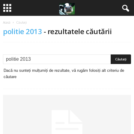
Acasă
Căutați
B
politie 2013
-
rezultatele căutării
a
n
c
Dacă nu sunteți mulțumiți de rezultate, vă rugăm folosiți alt criteriu de
u
căutare
r
i
2
0