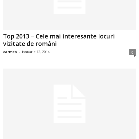
2
3
Top 2013 – Cele mai interesante locuri
-
vizitate de români
B
carmen
-
ianuarie 12, 2014
0
a
n
c
u
l
z