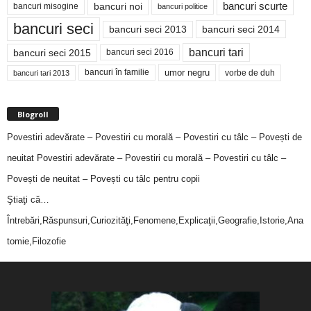
bancuri noi
bancuri scurte
bancuri misogine
bancuri politice
bancuri seci
bancuri seci 2014
bancuri seci 2013
bancuri tari
bancuri seci 2015
bancuri seci 2016
bancuri în familie
umor negru
vorbe de duh
bancuri tari 2013
Blogroll
Povestiri adevărate – Povestiri cu morală – Povestiri cu tâlc – Povești de
neuitat
Povestiri adevărate – Povestiri cu morală – Povestiri cu tâlc –
Povești de neuitat – Povești cu tâlc pentru copii
Ştiaţi că…
Întrebări,Răspunsuri,Curiozităţi,Fenomene,Explicaţii,Geografie,Istorie,Ana
tomie,Filozofie