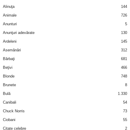
a
Alinuţa
144
Animale
726
i
Anunturi
5
t
Anunţuri adevărate
130
Ardeleni
145
a
Asemănări
312
r
Bărbaţi
681
i
Beţivi
466
Blonde
748
b
Brunete
8
a
Bulă
1.330
Canibali
54
n
Chuck Norris
73
c
Ciobani
55
Citate celebre
2