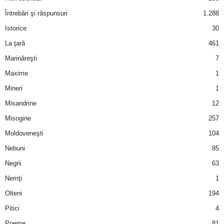
Întrebări şi răspunsuri
1.288
d
Istorice
30
e
La ţară
461
Marinăreşti
7
t
Maxime
1
o
Mineri
1
Misandrine
12
p
Misogine
257
Moldoveneşti
104
Nebuni
85
Negrii
63
Nemţi
1
Olteni
194
Pitici
4
Poeme
81