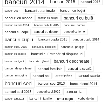
bancuri 2014
bancuri 2015
bancuri 2016
bancuri cu animale
bancuri cu beţivi
bancuri 2017
bancuri cu bulă
bancuri cu blonde
bancuri cu bulişor
bancuri cu bulă 2014
bancuri cu bărbaţi
bancuri cu bulă 2015
bancuri cu copii
bancuri cu doctori
bancuri cu femei
bancuri cuplu
bancuri cuplu 2014
bancuri cuplu 2013
bancuri cu poliţişti
bancuri cuplu 2015
bancuri cu politicieni
bancuri cu întrebări şi răspunsuri
bancuri cu soacre
bancuri deocheate
bancuri cu ţigani
bancuri cu ţărani
bancuri familiale
bancuri despre femei
bancuri la şcoală
bancuri noi
bancuri scurte
bancuri misogine
bancuri politice
bancuri seci
bancuri seci 2014
bancuri seci 2013
bancuri tari
bancuri seci 2015
bancuri seci 2016
bancuri în familie
umor negru
vorbe de duh
bancuri tari 2013