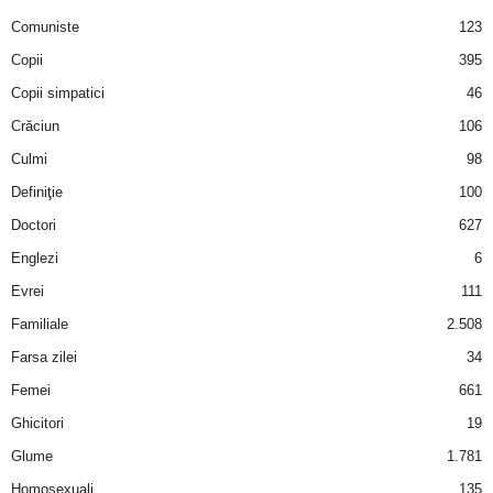
u
Comuniste
123
r
Copii
395
Copii simpatici
46
i
Crăciun
106
–
Culmi
98
Definiţie
100
B
Doctori
627
a
Englezi
6
Evrei
111
n
Familiale
2.508
c
Farsa zilei
34
Femei
661
u
Ghicitori
19
r
Glume
1.781
i
Homosexuali
135