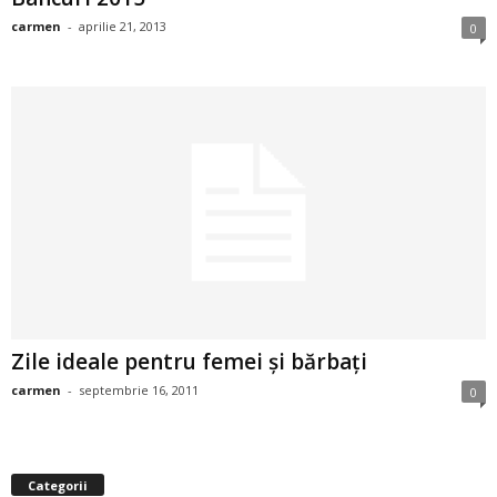
i
carmen
-
aprilie 21, 2013
0
l
e
i
–
C
e
Zile ideale pentru femei şi bărbaţi
l
carmen
-
septembrie 16, 2011
0
e
m
Categorii