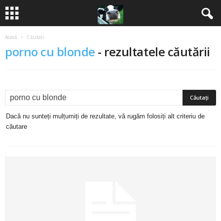
Acasă
Căutați
B
porno cu blonde
-
rezultatele căutării
a
n
c
Dacă nu sunteți mulțumiți de rezultate, vă rugăm folosiți alt criteriu de
u
căutare
r
i
2
0