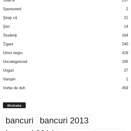
Soacre
257
Sponsored
2
Ştiaţi că
21
Ştiri
14
Studenţi
164
Ţigani
240
Umor negru
419
Uncategorized
106
Unguri
27
Vampiri
1
Vorbe de duh
459
Etichete
bancuri
bancuri 2013