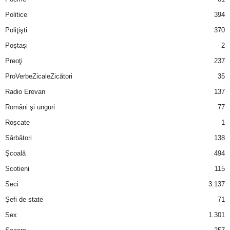
Politice
394
Poliţişti
370
Poştaşi
2
Preoţi
237
ProVerbeZicaleZicători
35
Radio Erevan
137
Români şi unguri
77
Roșcate
1
Sărbători
138
Şcoală
494
Scotieni
115
Seci
3.137
Şefi de state
71
Sex
1.301