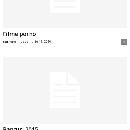
2
3
Filme porno
-
carmen
-
decembrie 13, 2010
0
B
a
n
c
u
l
z
Bancuri 2015