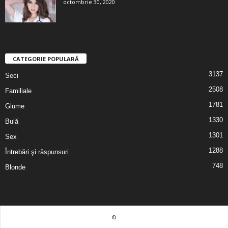
octombrie 30, 2020
CATEGORIE POPULARĂ
3137
Seci
2508
Familiale
1781
Glume
1330
Bulă
1301
Sex
1288
Întrebări şi răspunsuri
748
Blonde
©