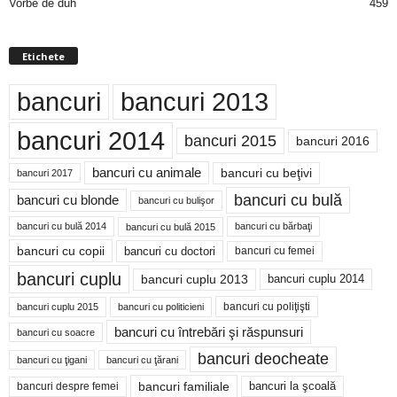
Vorbe de duh
459
Etichete
bancuri
bancuri 2013
bancuri 2014
bancuri 2015
bancuri 2016
bancuri cu animale
bancuri cu beţivi
bancuri 2017
bancuri cu bulă
bancuri cu blonde
bancuri cu bulişor
bancuri cu bulă 2014
bancuri cu bărbaţi
bancuri cu bulă 2015
bancuri cu copii
bancuri cu doctori
bancuri cu femei
bancuri cuplu
bancuri cuplu 2014
bancuri cuplu 2013
bancuri cu poliţişti
bancuri cuplu 2015
bancuri cu politicieni
bancuri cu întrebări şi răspunsuri
bancuri cu soacre
bancuri deocheate
bancuri cu ţigani
bancuri cu ţărani
bancuri familiale
bancuri despre femei
bancuri la şcoală