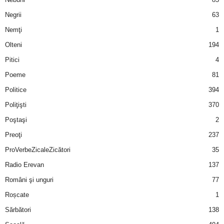
Negrii
63
d
Nemţi
1
e
Olteni
194
Pitici
4
t
Poeme
81
o
Politice
394
Poliţişti
370
p
Poştaşi
2
Preoţi
237
ProVerbeZicaleZicători
35
Radio Erevan
137
Români şi unguri
77
Roșcate
1
Sărbători
138