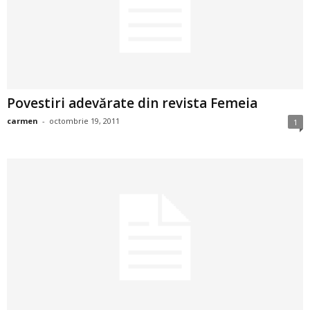
2
3
-
Povestiri adevărate din revista Femeia
B
carmen
-
octombrie 19, 2011
1
a
n
c
u
l
z