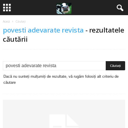
Acasă
Căutați
B
povesti adevarate revista
-
rezultatele
a
căutării
n
c
u
Dacă nu sunteți mulțumiți de rezultate, vă rugăm folosiți alt criteriu de
căutare
r
i
2
0