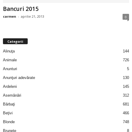
i
Bancuri 2015
carmen
-
aprilie 21, 2013
0
l
e
Categorii
i
Alinuţa
144
–
Animale
726
Anunturi
5
C
Anunţuri adevărate
130
e
Ardeleni
145
Asemănări
312
l
Bărbaţi
681
e
Beţivi
466
Blonde
748
m
Brunete
8