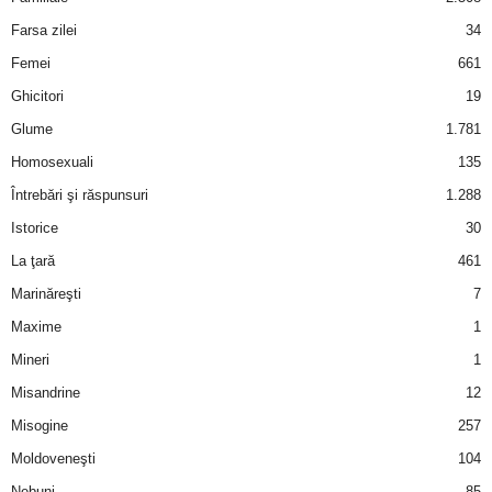
u
Farsa zilei
34
r
Femei
661
Ghicitori
19
i
Glume
1.781
–
Homosexuali
135
Întrebări şi răspunsuri
1.288
B
Istorice
30
a
La ţară
461
n
Marinăreşti
7
Maxime
1
c
Mineri
1
u
Misandrine
12
Misogine
257
r
Moldoveneşti
104
i
Nebuni
85