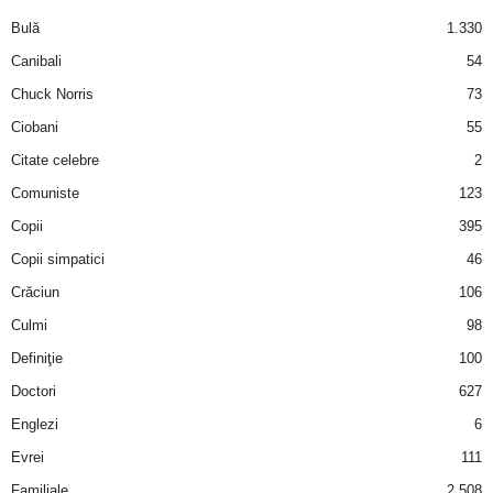
a
Bulă
1.330
i
Canibali
54
Chuck Norris
73
t
Ciobani
55
a
Citate celebre
2
Comuniste
123
r
Copii
395
i
Copii simpatici
46
Crăciun
106
b
Culmi
98
a
Definiţie
100
Doctori
627
n
Englezi
6
c
Evrei
111
Familiale
2.508