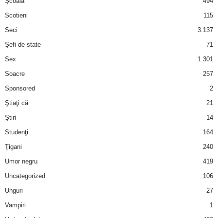
Şcoală
494
Scotieni
115
Seci
3.137
Şefi de state
71
Sex
1.301
Soacre
257
Sponsored
2
Ştiaţi că
21
Ştiri
14
Studenţi
164
Ţigani
240
Umor negru
419
Uncategorized
106
Unguri
27
Vampiri
1