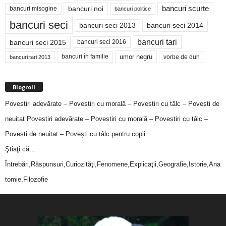
bancuri noi
bancuri scurte
bancuri misogine
bancuri politice
bancuri seci
bancuri seci 2014
bancuri seci 2013
bancuri tari
bancuri seci 2015
bancuri seci 2016
bancuri în familie
umor negru
vorbe de duh
bancuri tari 2013
Blogroll
Povestiri adevărate – Povestiri cu morală – Povestiri cu tâlc – Povești de
neuitat
Povestiri adevărate – Povestiri cu morală – Povestiri cu tâlc –
Povești de neuitat – Povești cu tâlc pentru copii
Ştiaţi că…
Întrebări,Răspunsuri,Curiozităţi,Fenomene,Explicaţii,Geografie,Istorie,Ana
tomie,Filozofie