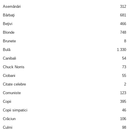
Asemănări
312
d
Bărbaţi
681
e
Beţivi
466
Blonde
748
t
Brunete
8
o
Bulă
1.330
Canibali
54
p
Chuck Norris
73
Ciobani
55
Citate celebre
2
Comuniste
123
Copii
395
Copii simpatici
46
Crăciun
106
Culmi
98