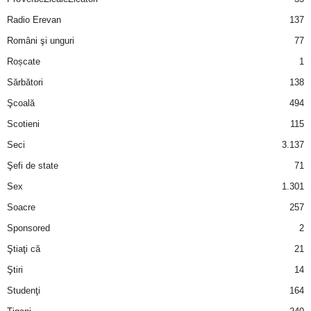
Radio Erevan
137
Români şi unguri
77
Roșcate
1
Sărbători
138
Şcoală
494
Scotieni
115
Seci
3.137
Şefi de state
71
Sex
1.301
Soacre
257
Sponsored
2
Ştiaţi că
21
Ştiri
14
Studenţi
164