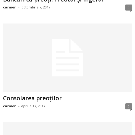
i
carmen
-
octombrie 7, 2017
0
l
e
i
–
C
e
Consolarea preoților
l
carmen
-
aprilie 17, 2017
0
e
m