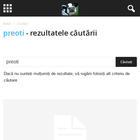
Acasă
Căutați
B
preoti
-
rezultatele căutării
a
n
c
Dacă nu sunteți mulțumiți de rezultate, vă rugăm folosiți alt criteriu de
u
căutare
r
i
2
0