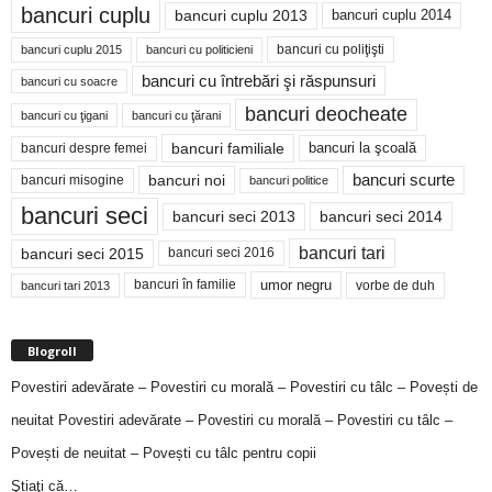
bancuri cuplu
bancuri cuplu 2014
bancuri cuplu 2013
bancuri cu poliţişti
bancuri cuplu 2015
bancuri cu politicieni
bancuri cu întrebări şi răspunsuri
bancuri cu soacre
bancuri deocheate
bancuri cu ţigani
bancuri cu ţărani
bancuri familiale
bancuri despre femei
bancuri la şcoală
bancuri noi
bancuri scurte
bancuri misogine
bancuri politice
bancuri seci
bancuri seci 2014
bancuri seci 2013
bancuri tari
bancuri seci 2015
bancuri seci 2016
bancuri în familie
umor negru
vorbe de duh
bancuri tari 2013
Blogroll
Povestiri adevărate – Povestiri cu morală – Povestiri cu tâlc – Povești de
neuitat
Povestiri adevărate – Povestiri cu morală – Povestiri cu tâlc –
Povești de neuitat – Povești cu tâlc pentru copii
Ştiaţi că…