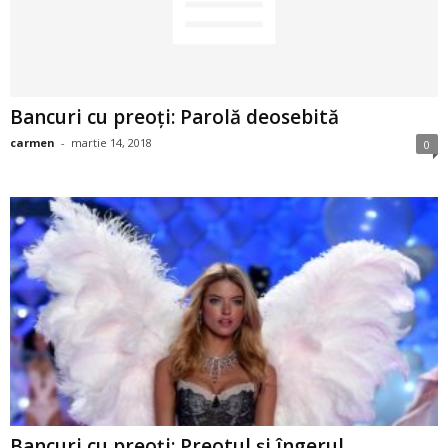
2
3
Bancuri cu preoți: Parolă deosebită
-
carmen
-
martie 14, 2018
0
B
a
n
c
u
l
z
Bancuri cu preoți: Preotul și îngerul