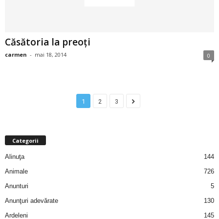
u
r
Căsătoria la preoţi
i
carmen
-
mai 18, 2014
0
–
B
1
2
3
a
n
Categorii
c
Alinuţa
144
Animale
726
u
Anunturi
5
r
Anunţuri adevărate
130
Ardeleni
145
i