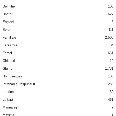
Definiţie
100
Doctori
627
Englezi
6
Evrei
111
Familiale
2.508
Farsa zilei
34
Femei
661
Ghicitori
19
Glume
1.781
Homosexuali
135
Întrebări şi răspunsuri
1.288
Istorice
30
La ţară
461
Marinăreşti
7
Maxime
1