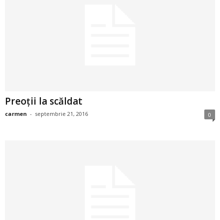
a
i
t
a
r
Preoții la scăldat
i
carmen
-
septembrie 21, 2016
0
b
a
n
c