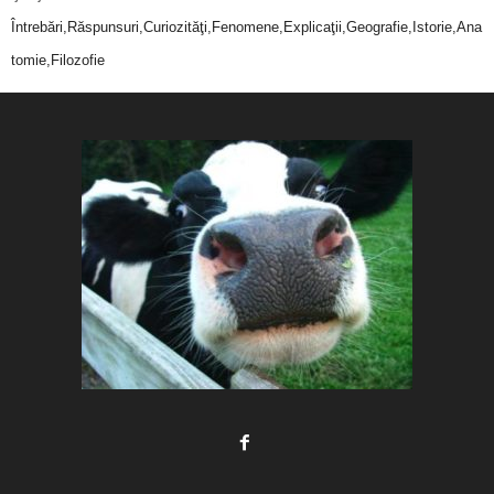
Întrebări,Răspunsuri,Curiozităţi,Fenomene,Explicaţii,Geografie,Istorie,Ana
tomie,Filozofie