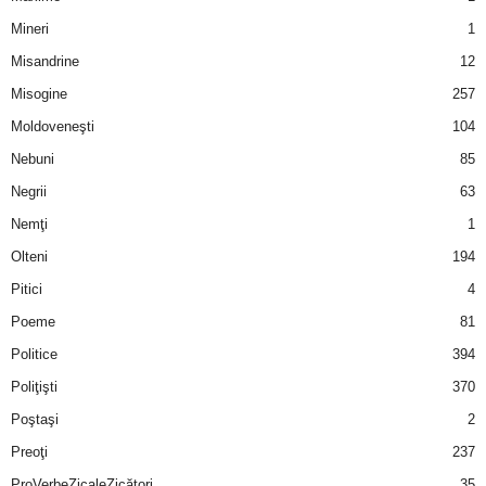
Mineri
1
Misandrine
12
Misogine
257
Moldoveneşti
104
Nebuni
85
Negrii
63
Nemţi
1
Olteni
194
Pitici
4
Poeme
81
Politice
394
Poliţişti
370
Poştaşi
2
Preoţi
237
ProVerbeZicaleZicători
35