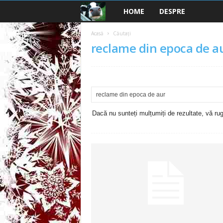
HOME
DESPRE
B
a
Acasă
Căutați
reclame din epoca de a
n
c
u
Dacă nu sunteți mulțumiți de rezultate, vă rugă
r
i
2
0
2