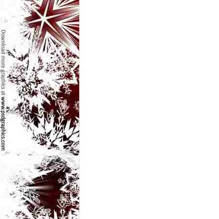
e
t
o
p