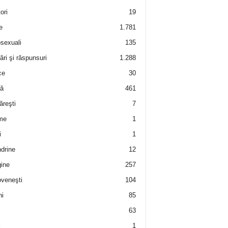
ori
19
e
1.781
sexuali
135
ări şi răspunsuri
1.288
ce
30
ră
461
ăreşti
7
me
1
i
1
drine
12
ine
257
veneşti
104
i
85
63
i
1