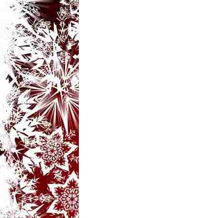
t
a
r
i
b
a
n
c
u
r