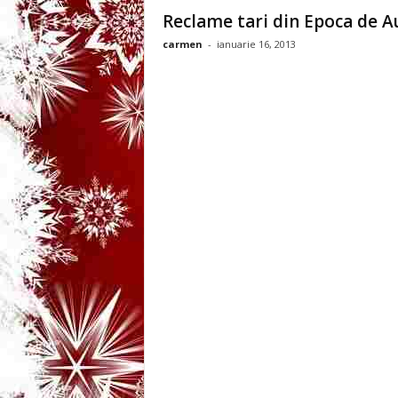
3
Reclame tari din Epoca de A
carmen
-
ianuarie 16, 2013
-
B
a
n
c
u
l
z
i