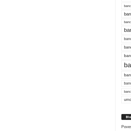
banc
ban
bancu
ba
banc
banc
ban
ba
ban
banc
bancu
umo
Blo
Poves