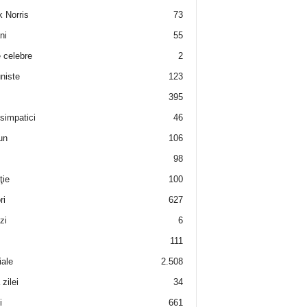
 Norris
73
ni
55
e celebre
2
niste
123
395
 simpatici
46
un
106
98
ţie
100
ri
627
zi
6
111
iale
2.508
zilei
34
i
661