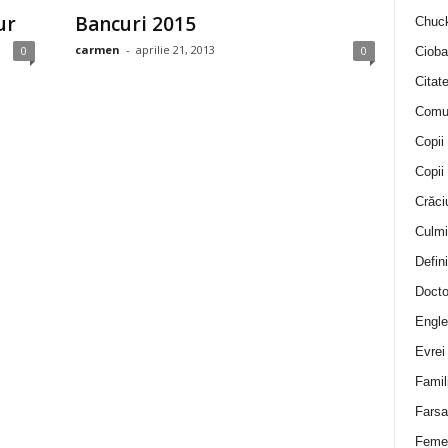
ur
Bancuri 2015
Chuck
carmen
-
aprilie 21, 2013
0
0
Cioba
Citat
Comu
Copii
Copii
Crăci
Culmi
Defini
Docto
Engle
Evrei
Famil
Farsa 
Feme