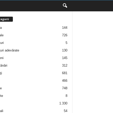
egorii
ţa
144
ale
726
uri
5
uri adevărate
130
eni
145
ănări
312
ţi
681
466
e
748
te
8
1.330
ali
54