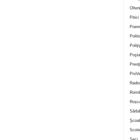
Olten
Pitici
Poem
Politi
Poliţiş
Poşta
Preoţ
ProVe
Radio
Român
Roșc
Sărbă
Şcoal
Scoti
Seci