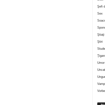
Şefi 
Sex
Soac
Spon
Ştiaţi
Ştiri
Stude
Ţigan
Umor 
Uncat
Ungur
Vampi
Vorbe
Eti