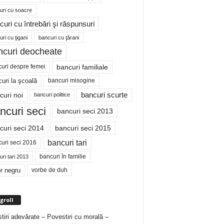
uri cu soacre
curi cu întrebări şi răspunsuri
ri cu ţigani
bancuri cu ţărani
ncuri deocheate
bancuri familiale
uri despre femei
bancuri misogine
uri la şcoală
curi noi
bancuri scurte
bancuri politice
ncuri seci
bancuri seci 2013
curi seci 2014
bancuri seci 2015
bancuri tari
uri seci 2016
bancuri în familie
ri tari 2013
r negru
vorbe de duh
groll
tiri adevărate – Povestiri cu morală –