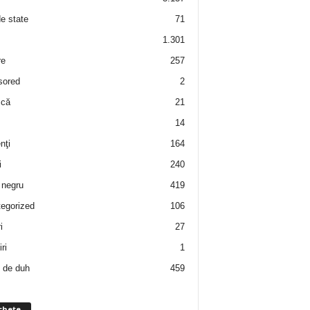
de state
71
1.301
re
257
sored
2
 că
21
14
nţi
164
i
240
negru
419
egorized
106
i
27
ri
1
 de duh
459
chete