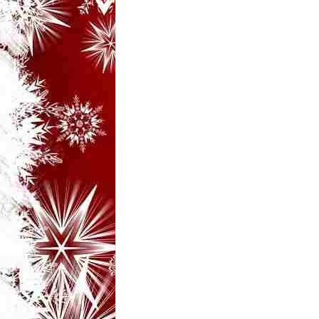
i
–
B
a
n
c
u
r
i
d