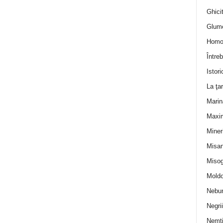
Ghicit
Glum
Homo
Întreb
Istori
La ţa
Marin
Maxi
Miner
Misan
Misog
Moldo
Nebun
Negrii
Nemţ