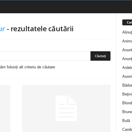
Cat
ur
-
rezultatele căutării
Alinu
Anim
Anunt
Anunţ
m folosiți alt criteriu de căutare
Ardel
Asem
Bărba
Beţivi
Blond
Brune
Bulă
Canib