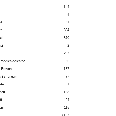
i
194
4
e
81
ce
394
ti
370
şi
2
i
237
rbeZicaleZicători
35
 Erevan
137
i şi unguri
77
ate
1
tori
138
ă
494
eni
115
3.137