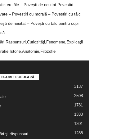
tiri cu tâlc – Povești de neuitat
Povestiri
rate – Povestiri cu morală – Povestiri cu tâlc
ești de neuitat – Povești cu tâlc pentru copii
i că…
bări,Răspunsuri,Curiozităţi,Fenomene,Explicaţii
rafie,Istorie,Anatomie,Filozofie
TEGORIE POPULARĂ
3137
2508
iale
1781
e
1330
1301
1288
ări şi răspunsuri