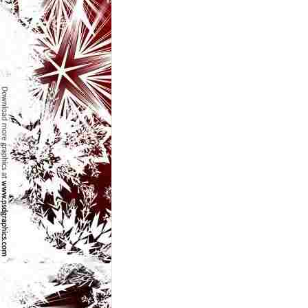
l
e
i
–
C
e
l
e
m
a
i