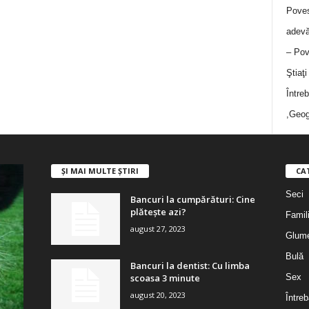
Poves
adevă
– Pov
Ştiaţ
Între
,Geog
ȘI MAI MULTE ȘTIRI
CA
Seci
Bancuri la cumpărături: Cine
plătește azi?
Famil
august 27, 2023
Glum
Bulă
Bancuri la dentist: Cu limba
scoasa 3 minute
Sex
august 20, 2023
Întreb