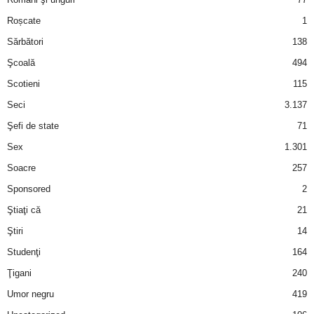
Roșcate
1
d
Sărbători
138
e
Şcoală
494
Scotieni
115
t
Seci
3.137
o
Şefi de state
71
Sex
1.301
p
Soacre
257
Sponsored
2
Ştiaţi că
21
Ştiri
14
Studenţi
164
Ţigani
240
Umor negru
419