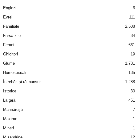
a
Englezi
6
i
Evrei
111
Familiale
2.508
t
Farsa zilei
34
a
Femei
661
Ghicitori
19
r
Glume
1.781
i
Homosexuali
135
Întrebări şi răspunsuri
1.288
b
Istorice
30
a
La ţară
461
Marinăreşti
7
n
Maxime
1
c
Mineri
1
Misandrine
12