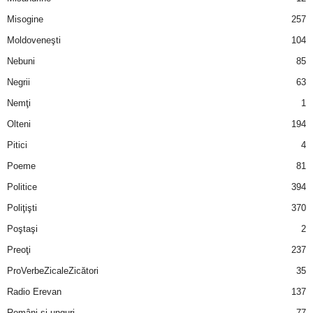
u
Misogine
257
r
Moldoveneşti
104
Nebuni
85
i
Negrii
63
–
Nemţi
1
Olteni
194
B
Pitici
4
a
Poeme
81
n
Politice
394
Poliţişti
370
c
Poştaşi
2
u
Preoţi
237
ProVerbeZicaleZicători
35
r
Radio Erevan
137
i
Români şi unguri
77