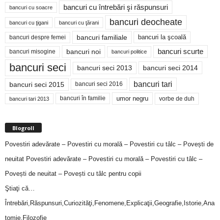
bancuri cu întrebări şi răspunsuri
bancuri cu soacre
bancuri deocheate
bancuri cu ţigani
bancuri cu ţărani
bancuri familiale
bancuri despre femei
bancuri la şcoală
bancuri noi
bancuri scurte
bancuri misogine
bancuri politice
bancuri seci
bancuri seci 2014
bancuri seci 2013
bancuri tari
bancuri seci 2015
bancuri seci 2016
bancuri în familie
umor negru
vorbe de duh
bancuri tari 2013
Blogroll
Povestiri adevărate – Povestiri cu morală – Povestiri cu tâlc – Povești de
neuitat
Povestiri adevărate – Povestiri cu morală – Povestiri cu tâlc –
Povești de neuitat – Povești cu tâlc pentru copii
Ştiaţi că…
Întrebări,Răspunsuri,Curiozităţi,Fenomene,Explicaţii,Geografie,Istorie,Ana
tomie,Filozofie