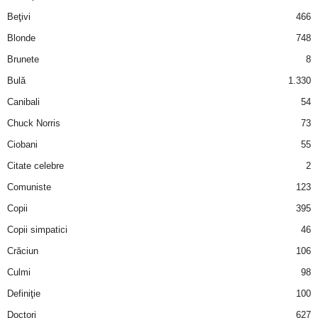
i
Beţivi
466
Blonde
748
l
Brunete
8
e
Bulă
1.330
Canibali
54
i
Chuck Norris
73
–
Ciobani
55
Citate celebre
2
C
Comuniste
123
e
Copii
395
Copii simpatici
46
l
Crăciun
106
e
Culmi
98
Definiţie
100
m
Doctori
627