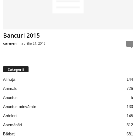
2
3
Bancuri 2015
-
carmen
-
aprilie 21, 2013
0
B
a
Categorii
n
Alinuţa
144
c
Animale
726
Anunturi
5
u
Anunţuri adevărate
130
l
Ardeleni
145
Asemănări
312
z
Bărbaţi
681