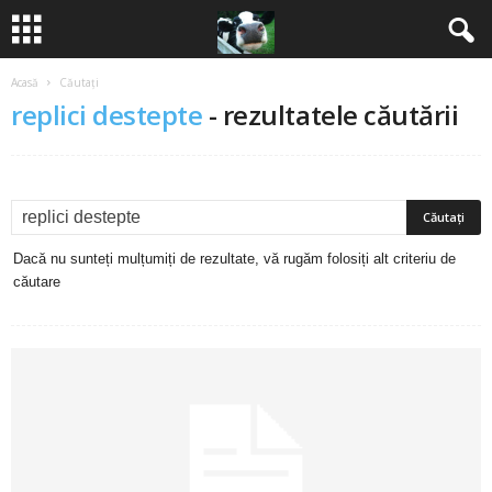
Acasă
Căutați
B
replici destepte
-
rezultatele căutării
a
n
c
Dacă nu sunteți mulțumiți de rezultate, vă rugăm folosiți alt criteriu de
u
căutare
r
i
2
0