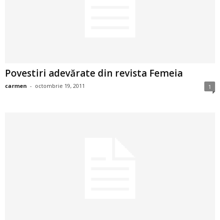
2
3
-
Povestiri adevărate din revista Femeia
B
carmen
-
octombrie 19, 2011
1
a
n
c
u
l
z