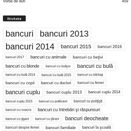
Vorbe de duh
459
Etichete
bancuri
bancuri 2013
bancuri 2014
bancuri 2015
bancuri 2016
bancuri cu animale
bancuri cu beţivi
bancuri 2017
bancuri cu bulă
bancuri cu blonde
bancuri cu bulişor
bancuri cu bulă 2014
bancuri cu bărbaţi
bancuri cu bulă 2015
bancuri cu copii
bancuri cu doctori
bancuri cu femei
bancuri cuplu
bancuri cuplu 2014
bancuri cuplu 2013
bancuri cu poliţişti
bancuri cuplu 2015
bancuri cu politicieni
bancuri cu întrebări şi răspunsuri
bancuri cu soacre
bancuri deocheate
bancuri cu ţigani
bancuri cu ţărani
bancuri familiale
bancuri despre femei
bancuri la şcoală