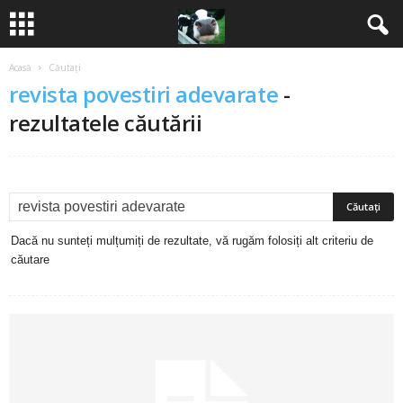
Acasă
Căutați
B
revista povestiri adevarate
-
a
rezultatele căutării
n
c
u
Dacă nu sunteți mulțumiți de rezultate, vă rugăm folosiți alt criteriu de
căutare
r
i
2
0