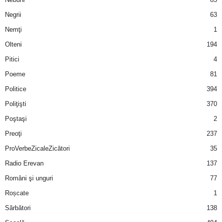
Negrii
63
d
Nemţi
1
e
Olteni
194
Pitici
4
t
Poeme
81
o
Politice
394
Poliţişti
370
p
Poştaşi
2
Preoţi
237
ProVerbeZicaleZicători
35
Radio Erevan
137
Români şi unguri
77
Roșcate
1
Sărbători
138