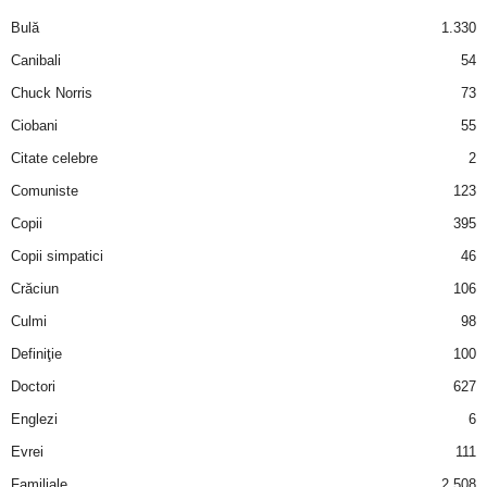
a
Bulă
1.330
i
Canibali
54
Chuck Norris
73
t
Ciobani
55
a
Citate celebre
2
Comuniste
123
r
Copii
395
i
Copii simpatici
46
Crăciun
106
b
Culmi
98
a
Definiţie
100
Doctori
627
n
Englezi
6
c
Evrei
111
Familiale
2.508