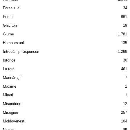
u
Farsa zilei
34
r
Femei
661
Ghicitori
19
i
Glume
1.781
–
Homosexuali
135
Întrebări şi răspunsuri
1.288
B
Istorice
30
a
La ţară
461
n
Marinăreşti
7
Maxime
1
c
Mineri
1
u
Misandrine
12
Misogine
257
r
Moldoveneşti
104
i
Nebuni
85