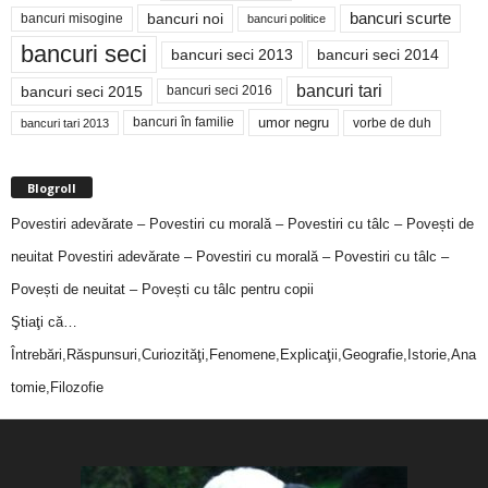
bancuri noi
bancuri scurte
bancuri misogine
bancuri politice
bancuri seci
bancuri seci 2014
bancuri seci 2013
bancuri tari
bancuri seci 2015
bancuri seci 2016
bancuri în familie
umor negru
vorbe de duh
bancuri tari 2013
Blogroll
Povestiri adevărate – Povestiri cu morală – Povestiri cu tâlc – Povești de
neuitat
Povestiri adevărate – Povestiri cu morală – Povestiri cu tâlc –
Povești de neuitat – Povești cu tâlc pentru copii
Ştiaţi că…
Întrebări,Răspunsuri,Curiozităţi,Fenomene,Explicaţii,Geografie,Istorie,Ana
tomie,Filozofie