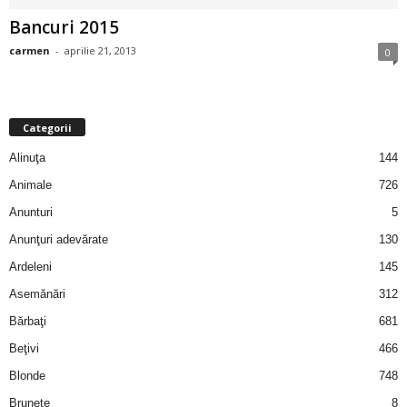
i
Bancuri 2015
carmen
-
aprilie 21, 2013
0
l
e
Categorii
i
Alinuţa
144
–
Animale
726
Anunturi
5
C
Anunţuri adevărate
130
e
Ardeleni
145
Asemănări
312
l
Bărbaţi
681
e
Beţivi
466
Blonde
748
m
Brunete
8