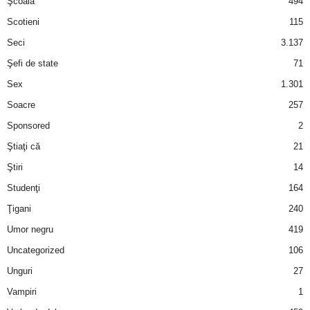
Şcoală
494
Scotieni
115
Seci
3.137
Şefi de state
71
Sex
1.301
Soacre
257
Sponsored
2
Ştiaţi că
21
Ştiri
14
Studenţi
164
Ţigani
240
Umor negru
419
Uncategorized
106
Unguri
27
Vampiri
1