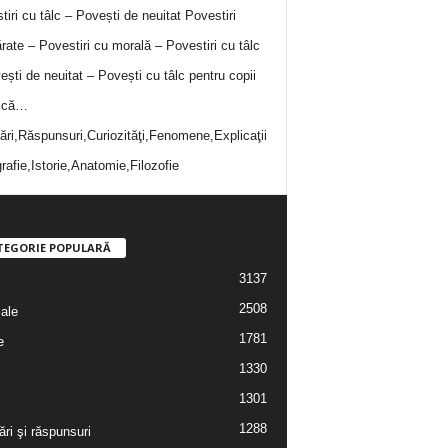
tiri cu tâlc – Povești de neuitat
Povestiri
rate – Povestiri cu morală – Povestiri cu tâlc
ești de neuitat – Povești cu tâlc pentru copii
i că…
bări,Răspunsuri,Curiozităţi,Fenomene,Explicaţii
rafie,Istorie,Anatomie,Filozofie
TEGORIE POPULARĂ
3137
2508
iale
1781
e
1330
1301
1288
ări şi răspunsuri