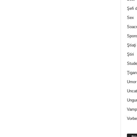
Şefi 
Sex
Soac
Spon
Ştiaţi
Ştiri
Stude
Ţigan
Umor 
Uncat
Ungur
Vampi
Vorbe
Eti