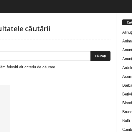
Cat
ltatele căutării
Alinu
Anim
Anunt
Anunţ
m folosiți alt criteriu de căutare
Ardel
Asem
Bărba
Beţivi
Blond
Brune
Bulă
Canib