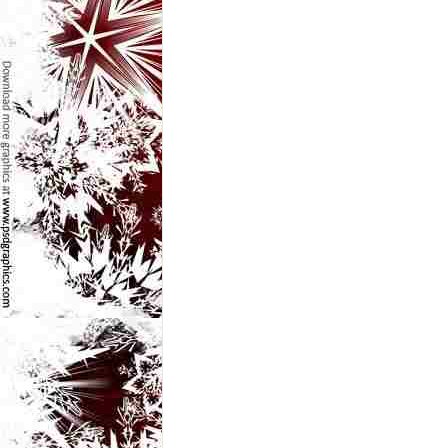
e
t
o
p