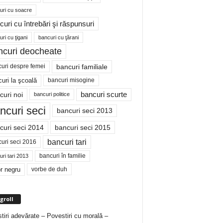
uri cu soacre
curi cu întrebări şi răspunsuri
ri cu ţigani
bancuri cu ţărani
ncuri deocheate
bancuri familiale
uri despre femei
bancuri misogine
uri la şcoală
curi noi
bancuri scurte
bancuri politice
ncuri seci
bancuri seci 2013
curi seci 2014
bancuri seci 2015
bancuri tari
uri seci 2016
bancuri în familie
ri tari 2013
r negru
vorbe de duh
groll
tiri adevărate – Povestiri cu morală –