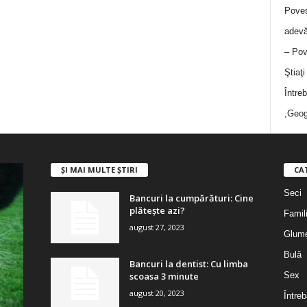
Poves
adevă
– Pov
Ştiaţ
Între
,Geog
ȘI MAI MULTE ȘTIRI
CA
Seci
Bancuri la cumpărături: Cine
plătește azi?
Famil
august 27, 2023
Glum
Bulă
Bancuri la dentist: Cu limba
scoasa 3 minute
Sex
august 20, 2023
Întreb