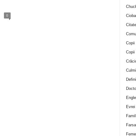
Chuck
0
Cioba
Citat
Comu
Copii
Copii
Crăci
Culmi
Defini
Docto
Engle
Evrei
Famil
Farsa 
Feme