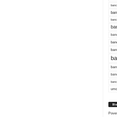
banc
ban
bancu
ba
banc
banc
ban
ba
ban
banc
bancu
umo
Blo
Poves