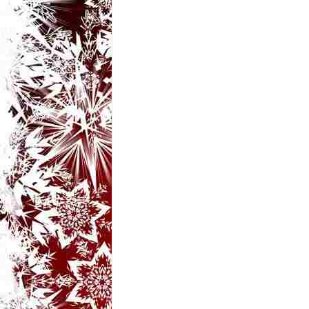
t
a
r
i
b
a
n
c
u
r