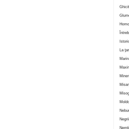
Ghicit
Glum
Homo
Întreb
Istori
La ţa
Marin
Maxi
Miner
Misan
Misog
Moldo
Nebun
Negrii
Nemţ