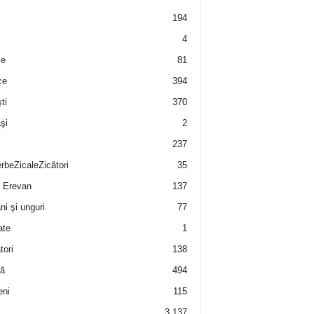
i
194
4
e
81
ce
394
ti
370
şi
2
i
237
rbeZicaleZicători
35
 Erevan
137
i şi unguri
77
ate
1
tori
138
ă
494
eni
115
3.137