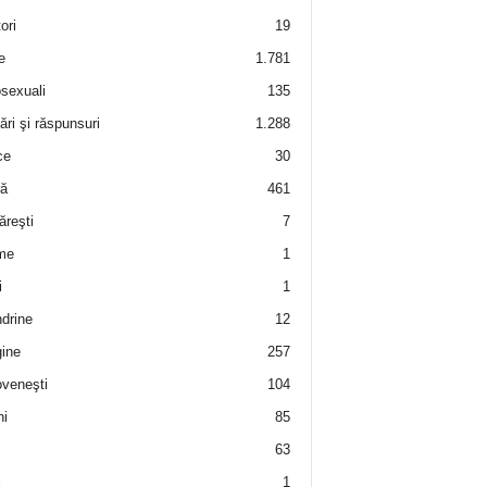
ori
19
e
1.781
sexuali
135
ări şi răspunsuri
1.288
ce
30
ră
461
ăreşti
7
me
1
i
1
drine
12
ine
257
veneşti
104
i
85
63
i
1