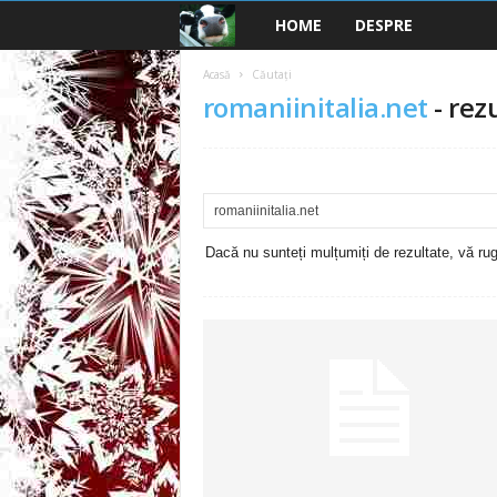
HOME
DESPRE
B
a
Acasă
Căutați
romaniinitalia.net
-
rezu
n
c
u
Dacă nu sunteți mulțumiți de rezultate, vă rugă
r
i
2
0
2