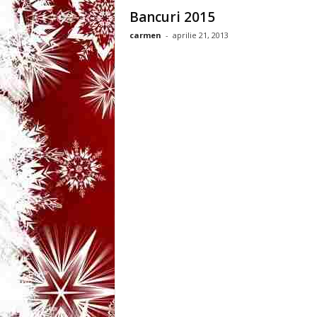
3
Bancuri 2015
carmen
-
aprilie 21, 2013
-
B
a
n
c
u
l
z
i