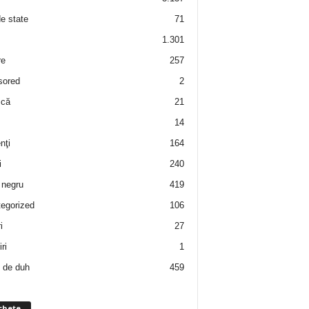
de state
71
1.301
re
257
sored
2
 că
21
14
nţi
164
i
240
negru
419
egorized
106
i
27
ri
1
 de duh
459
chete