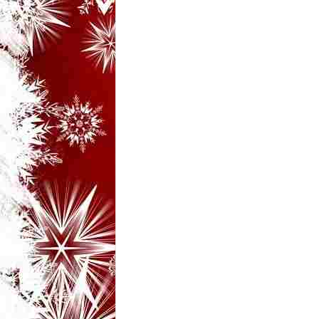
i
–
B
a
n
c
u
r
i
d