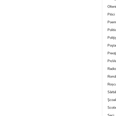
Olten
Pitici
Poem
Politi
Poliţiş
Poşta
Preoţ
ProVe
Radio
Român
Roșc
Sărbă
Şcoal
Scoti
Seci