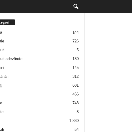
egorii
ţa
144
ale
726
uri
5
uri adevărate
130
eni
145
ănări
312
ţi
681
466
e
748
te
8
1.330
ali
54