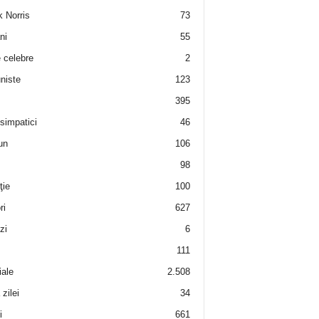
 Norris
73
ni
55
e celebre
2
niste
123
395
 simpatici
46
un
106
98
ţie
100
ri
627
zi
6
111
iale
2.508
zilei
34
i
661