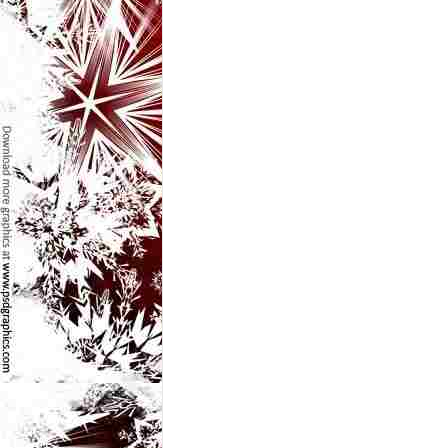
l
e
i
–
C
e
l
e
m
a
i