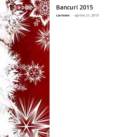
3
Bancuri 2015
carmen
-
aprilie 21, 2013
-
B
a
n
c
u
l
z
i