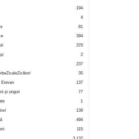
i
194
4
e
81
ce
394
ti
370
şi
2
i
237
rbeZicaleZicători
35
 Erevan
137
i şi unguri
77
ate
1
tori
138
ă
494
eni
115
3.137