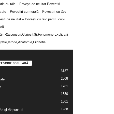
tiri cu tâlc – Povești de neuitat
Povestiri
rate – Povestiri cu morală – Povestiri cu tâlc
ești de neuitat – Povești cu tâlc pentru copii
i că…
bări,Răspunsuri,Curiozităţi,Fenomene,Explicaţii
rafie,Istorie,Anatomie,Filozofie
TEGORIE POPULARĂ
3137
2508
iale
1781
e
1330
1301
1288
ări şi răspunsuri