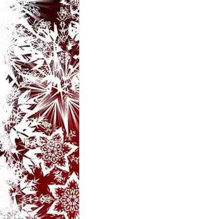
t
a
r
i
b
a
n
c
u
r