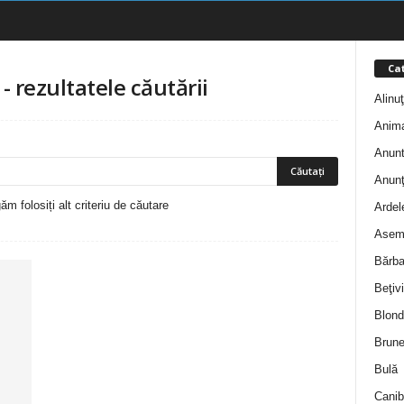
Cat
-
rezultatele căutării
Alinu
Anim
Anunt
Anunţ
m folosiți alt criteriu de căutare
Ardel
Asem
Bărba
Beţivi
Blond
Brune
Bulă
Canib