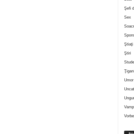
Şefi 
Sex
Soac
Spon
Ştiaţi
Ştiri
Stude
Ţigan
Umor 
Uncat
Ungur
Vampi
Vorbe
Eti