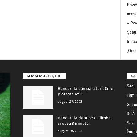
Poves
adevă
– Pov
Ştiaţ
Între
,Geog
ȘI MAI MULTE ȘTIRI
CA
Seci
Bancuri la cumpărături: Cine
plătește azi?
Famil
august 27, 2023
Glum
Bulă
Bancuri la dentist: Cu limba
scoasa 3 minute
Sex
august 20, 2023
Întreb