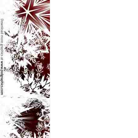
e
t
o
p