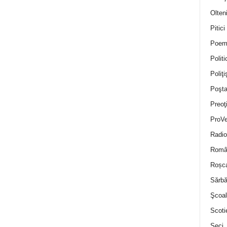
Olten
Pitici
Poem
Politi
Poliţiş
Poşta
Preoţ
ProVe
Radio
Român
Roșc
Sărbă
Şcoal
Scoti
Seci