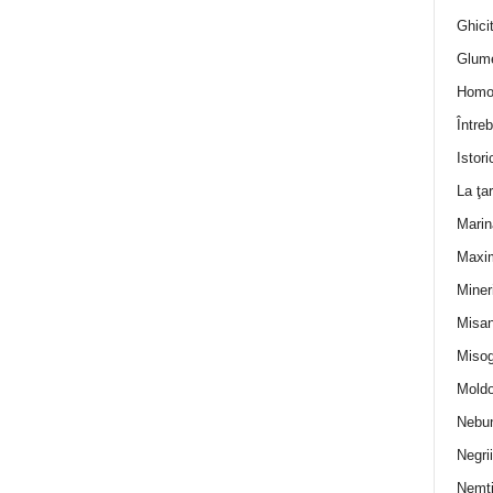
Ghicit
Glum
Homo
Întreb
Istori
La ţa
Marin
Maxi
Miner
Misan
Misog
Moldo
Nebun
Negrii
Nemţ