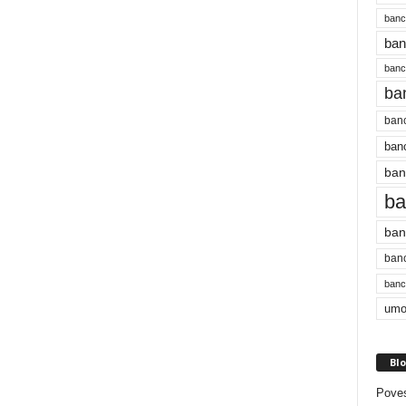
banc
ban
bancu
ba
banc
banc
ban
ba
ban
banc
bancu
umo
Blo
Poves