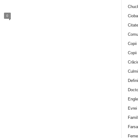
Chuck
0
Cioba
Citat
Comu
Copii
Copii
Crăci
Culmi
Defini
Docto
Engle
Evrei
Famil
Farsa 
Feme