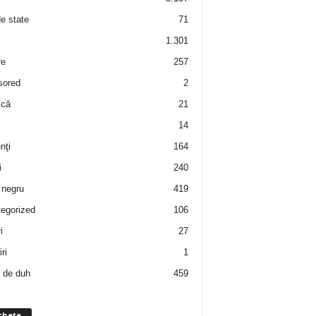
de state
71
1.301
re
257
sored
2
 că
21
14
nţi
164
i
240
negru
419
egorized
106
i
27
ri
1
 de duh
459
chete