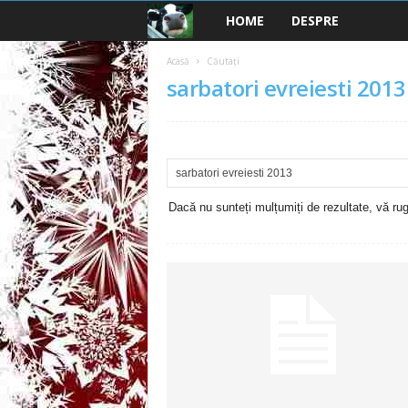
HOME
DESPRE
B
a
Acasă
Căutați
sarbatori evreiesti 2013
n
c
u
Dacă nu sunteți mulțumiți de rezultate, vă rugă
r
i
2
0
2