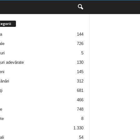
egorii
ţa
144
ale
726
uri
5
uri adevărate
130
eni
145
ănări
312
ţi
681
466
e
748
te
8
1.330
ali
54