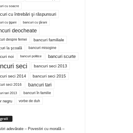
uri cu soacre
curi cu întrebări şi răspunsuri
ri cu ţigani
bancuri cu ţărani
ncuri deocheate
bancuri familiale
uri despre femei
bancuri misogine
uri la şcoală
curi noi
bancuri scurte
bancuri politice
ncuri seci
bancuri seci 2013
curi seci 2014
bancuri seci 2015
bancuri tari
uri seci 2016
bancuri în familie
ri tari 2013
r negru
vorbe de duh
groll
tiri adevărate – Povestiri cu morală –