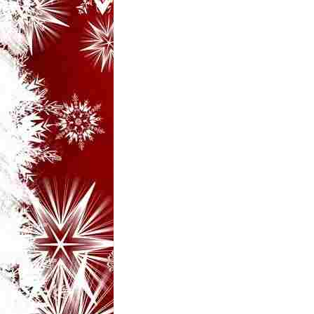
i
–
B
a
n
c
u
r
i
d