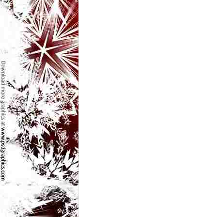
l
e
i
–
C
e
l
e
m
a
i