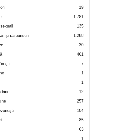
ori
19
e
1.781
sexuali
135
ări şi răspunsuri
1.288
ce
30
ră
461
ăreşti
7
me
1
i
1
drine
12
ine
257
veneşti
104
i
85
63
i
1