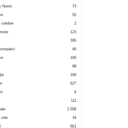
 Norris
73
ni
55
e celebre
2
niste
123
395
 simpatici
46
un
106
98
ţie
100
ri
627
zi
6
111
iale
2.508
zilei
34
i
661