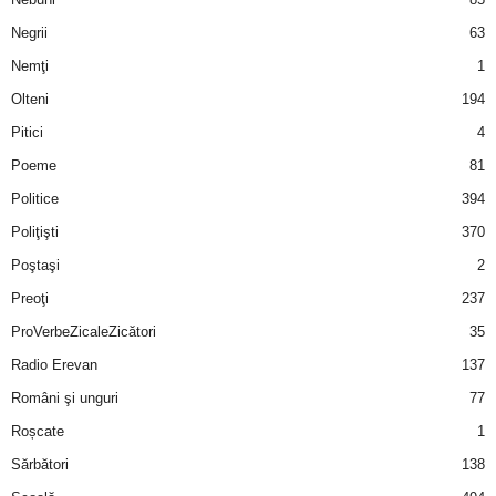
Negrii
63
d
Nemţi
1
e
Olteni
194
Pitici
4
t
Poeme
81
o
Politice
394
Poliţişti
370
p
Poştaşi
2
Preoţi
237
ProVerbeZicaleZicători
35
Radio Erevan
137
Români şi unguri
77
Roșcate
1
Sărbători
138