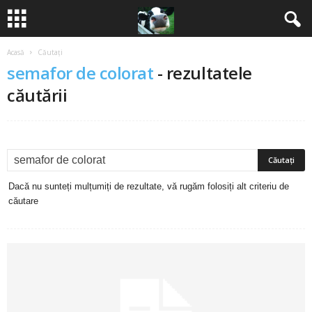
Acasă
Căutați
B
semafor de colorat
-
rezultatele
a
căutării
n
c
u
Dacă nu sunteți mulțumiți de rezultate, vă rugăm folosiți alt criteriu de
căutare
r
i
2
0