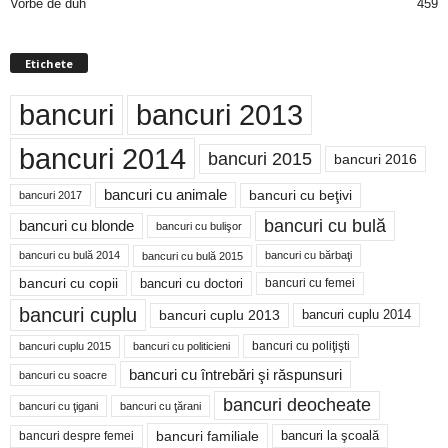
Vorbe de duh
459
Etichete
bancuri
bancuri 2013
bancuri 2014
bancuri 2015
bancuri 2016
bancuri cu animale
bancuri cu beţivi
bancuri 2017
bancuri cu bulă
bancuri cu blonde
bancuri cu bulişor
bancuri cu bulă 2014
bancuri cu bărbaţi
bancuri cu bulă 2015
bancuri cu copii
bancuri cu doctori
bancuri cu femei
bancuri cuplu
bancuri cuplu 2014
bancuri cuplu 2013
bancuri cu poliţişti
bancuri cuplu 2015
bancuri cu politicieni
bancuri cu întrebări şi răspunsuri
bancuri cu soacre
bancuri deocheate
bancuri cu ţigani
bancuri cu ţărani
bancuri familiale
bancuri despre femei
bancuri la şcoală