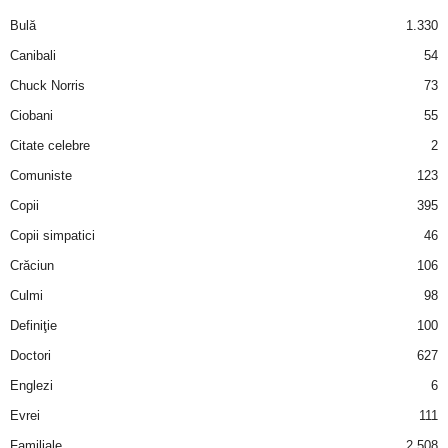
a
Bulă
1.330
i
Canibali
54
Chuck Norris
73
t
Ciobani
55
a
Citate celebre
2
Comuniste
123
r
Copii
395
i
Copii simpatici
46
Crăciun
106
b
Culmi
98
a
Definiţie
100
Doctori
627
n
Englezi
6
c
Evrei
111
Familiale
2.508