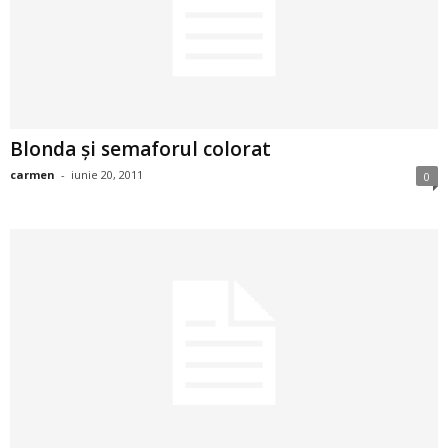
2
3
-
Blonda şi semaforul colorat
B
carmen
-
iunie 20, 2011
0
a
n
c
u
l
z