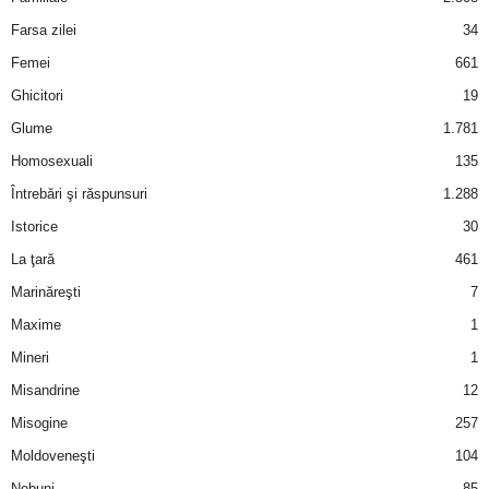
u
Farsa zilei
34
r
Femei
661
Ghicitori
19
i
Glume
1.781
–
Homosexuali
135
Întrebări şi răspunsuri
1.288
B
Istorice
30
a
La ţară
461
n
Marinăreşti
7
Maxime
1
c
Mineri
1
u
Misandrine
12
Misogine
257
r
Moldoveneşti
104
i
Nebuni
85