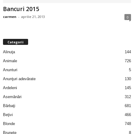
i
Bancuri 2015
carmen
-
aprilie 21, 2013
0
l
e
Categorii
i
Alinuţa
144
–
Animale
726
Anunturi
5
C
Anunţuri adevărate
130
e
Ardeleni
145
Asemănări
312
l
Bărbaţi
681
e
Beţivi
466
Blonde
748
m
Brunete
8