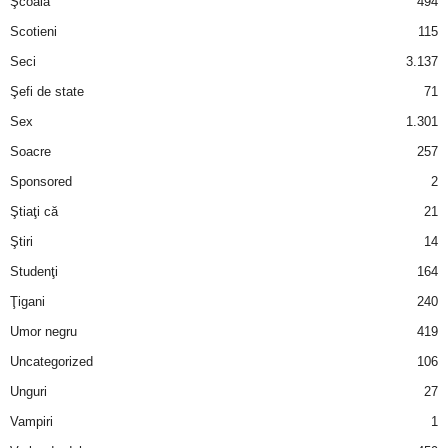
Şcoală
494
Scotieni
115
Seci
3.137
Şefi de state
71
Sex
1.301
Soacre
257
Sponsored
2
Ştiaţi că
21
Ştiri
14
Studenţi
164
Ţigani
240
Umor negru
419
Uncategorized
106
Unguri
27
Vampiri
1