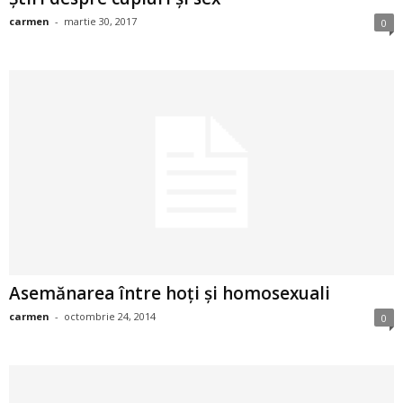
i
carmen
-
martie 30, 2017
0
l
e
i
–
C
e
Asemănarea între hoţi şi homosexuali
l
carmen
-
octombrie 24, 2014
0
e
m