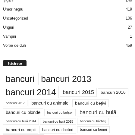
Ţigani
240
Umor negru
419
Uncategorized
106
Unguri
27
Vampiri
1
Vorbe de duh
459
Etichete
bancuri
bancuri 2013
bancuri 2014
bancuri 2015
bancuri 2016
bancuri cu animale
bancuri cu beţivi
bancuri 2017
bancuri cu bulă
bancuri cu blonde
bancuri cu bulişor
bancuri cu bulă 2014
bancuri cu bărbaţi
bancuri cu bulă 2015
bancuri cu copii
bancuri cu doctori
bancuri cu femei