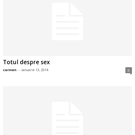
a
i
t
a
r
Totul despre sex
i
carmen
-
ianuarie 13, 2014
0
b
a
n
c