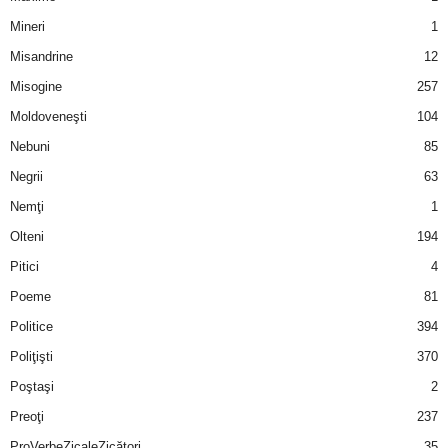
Mineri
1
Misandrine
12
Misogine
257
Moldoveneşti
104
Nebuni
85
Negrii
63
Nemţi
1
Olteni
194
Pitici
4
Poeme
81
Politice
394
Poliţişti
370
Poştaşi
2
Preoţi
237
ProVerbeZicaleZicători
35