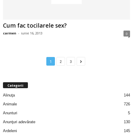
u
r
Cum fac tocilarele sex?
i
carmen
-
iunie 16, 2013
0
–
B
1
2
3
a
n
Categorii
c
Alinuţa
144
Animale
726
u
Anunturi
5
r
Anunţuri adevărate
130
Ardeleni
145
i