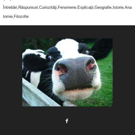
Întrebări,Răspunsuri,Curiozităţi,Fenomene,Explicaţii,Geografie,Istorie,Ana
tomie,Filozofie