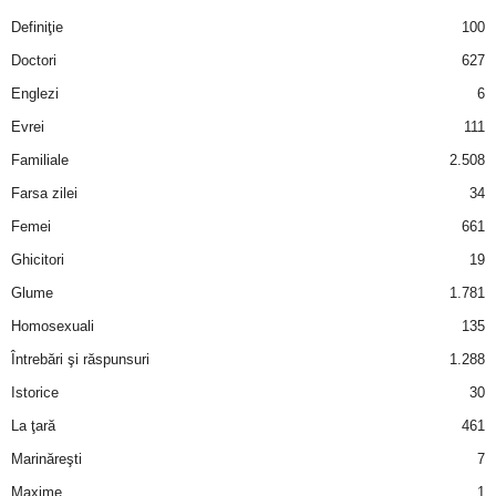
Definiţie
100
Doctori
627
Englezi
6
Evrei
111
Familiale
2.508
Farsa zilei
34
Femei
661
Ghicitori
19
Glume
1.781
Homosexuali
135
Întrebări şi răspunsuri
1.288
Istorice
30
La ţară
461
Marinăreşti
7
Maxime
1