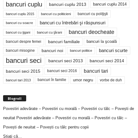
bancuri cuplu
bancuri cuplu 2014
bancuri cuplu 2013
bancuri cu poliţişti
bancuri cuplu 2015
bancuri cu politicieni
bancuri cu întrebări şi răspunsuri
bancuri cu soacre
bancuri deocheate
bancuri cu ţigani
bancuri cu ţărani
bancuri familiale
bancuri despre femei
bancuri la şcoală
bancuri noi
bancuri scurte
bancuri misogine
bancuri politice
bancuri seci
bancuri seci 2014
bancuri seci 2013
bancuri tari
bancuri seci 2015
bancuri seci 2016
bancuri în familie
umor negru
vorbe de duh
bancuri tari 2013
Blogroll
Povestiri adevărate – Povestiri cu morală – Povestiri cu tâlc – Povești de
neuitat
Povestiri adevărate – Povestiri cu morală – Povestiri cu tâlc –
Povești de neuitat – Povești cu tâlc pentru copii
Ştiaţi că…