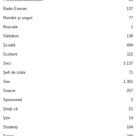
Radio Erevan
137
Români şi unguri
77
Roșcate
1
Sărbători
138
Şcoală
494
Scotieni
115
Seci
3.137
Şefi de state
71
Sex
1.301
Soacre
257
Sponsored
2
Ştiaţi că
21
Ştiri
14
Studenţi
164