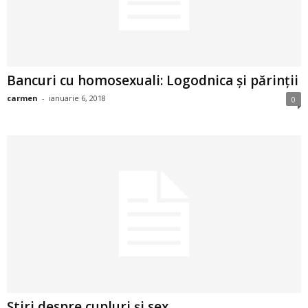
2
3
Bancuri cu homosexuali: Logodnica și părinții
-
carmen
-
ianuarie 6, 2018
0
B
a
n
c
u
l
z
Știri despre cupluri și sex