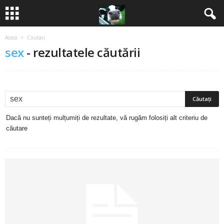
Acasă
Căutați
B
sex
-
rezultatele căutării
a
n
c
Dacă nu sunteți mulțumiți de rezultate, vă rugăm folosiți alt criteriu de
u
căutare
r
i
2
0