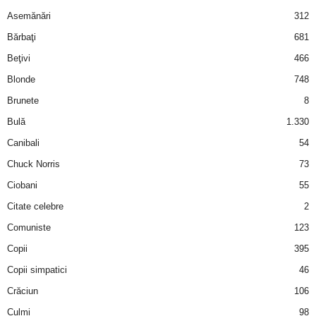
Asemănări
312
d
Bărbaţi
681
e
Beţivi
466
Blonde
748
t
Brunete
8
o
Bulă
1.330
Canibali
54
p
Chuck Norris
73
Ciobani
55
Citate celebre
2
Comuniste
123
Copii
395
Copii simpatici
46
Crăciun
106
Culmi
98