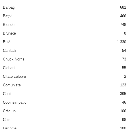
i
Bărbaţi
681
Beţivi
466
l
Blonde
748
e
Brunete
8
Bulă
1.330
i
Canibali
54
–
Chuck Norris
73
Ciobani
55
C
Citate celebre
2
e
Comuniste
123
Copii
395
l
Copii simpatici
46
e
Crăciun
106
m
Culmi
98
Definiţie
100