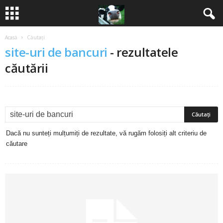
Acasă
Căutați
B
site-uri de bancuri
-
rezultatele
a
căutării
n
c
u
Dacă nu sunteți mulțumiți de rezultate, vă rugăm folosiți alt criteriu de
căutare
r
i
2
0