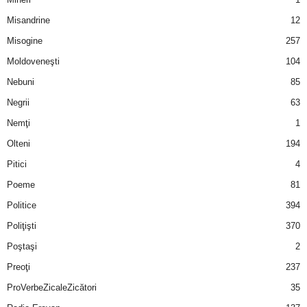
u
Misandrine
12
r
Misogine
257
Moldoveneşti
104
i
Nebuni
85
–
Negrii
63
B
Nemţi
1
Olteni
194
a
Pitici
4
n
Poeme
81
Politice
394
c
Poliţişti
370
u
Poştaşi
2
Preoţi
237
r
ProVerbeZicaleZicători
35
i