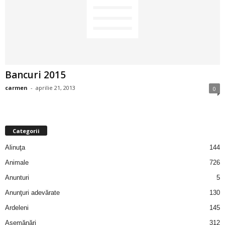
2
3
-
Bancuri 2015
B
carmen
-
aprilie 21, 2013
0
a
n
Categorii
c
Alinuţa
144
Animale
726
u
Anunturi
5
l
Anunţuri adevărate
130
Ardeleni
145
z
Asemănări
312