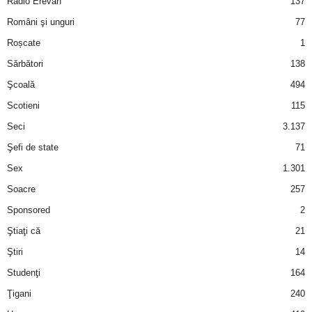
Radio Erevan
137
Români şi unguri
77
d
Roșcate
1
e
Sărbători
138
Şcoală
494
t
Scotieni
115
o
Seci
3.137
Şefi de state
71
p
Sex
1.301
Soacre
257
Sponsored
2
Ştiaţi că
21
Ştiri
14
Studenţi
164
Ţigani
240