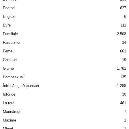
a
Doctori
627
i
Englezi
6
Evrei
111
t
Familiale
2.508
a
Farsa zilei
34
Femei
661
r
Ghicitori
19
i
Glume
1.781
Homosexuali
135
b
Întrebări şi răspunsuri
1.288
a
Istorice
30
La ţară
461
n
Marinăreşti
7
c
Maxime
1
Mineri
1