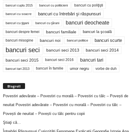
bancuri cu poliţişti
bancuri cuplu 2015
bancuri cu politicieni
bancuri cu întrebări şi răspunsuri
bancuri cu soacre
bancuri deocheate
bancuri cu ţigani
bancuri cu ţărani
bancuri familiale
bancuri despre femei
bancuri la şcoală
bancuri noi
bancuri scurte
bancuri misogine
bancuri politice
bancuri seci
bancuri seci 2014
bancuri seci 2013
bancuri tari
bancuri seci 2015
bancuri seci 2016
bancuri în familie
umor negru
vorbe de duh
bancuri tari 2013
Blogroll
Povestiri adevărate – Povestiri cu morală – Povestiri cu tâlc – Povești de
neuitat
Povestiri adevărate – Povestiri cu morală – Povestiri cu tâlc –
Povești de neuitat – Povești cu tâlc pentru copii
Ştiaţi că…
Întrebări,Răspunsuri,Curiozităţi,Fenomene,Explicaţii,Geografie,Istorie,Ana