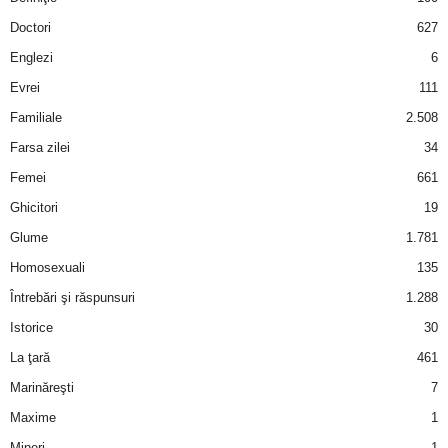
a
Doctori
627
i
Englezi
6
Evrei
111
t
Familiale
2.508
a
Farsa zilei
34
Femei
661
r
Ghicitori
19
i
Glume
1.781
Homosexuali
135
b
Întrebări şi răspunsuri
1.288
a
Istorice
30
La ţară
461
n
Marinăreşti
7
c
Maxime
1
Mineri
1