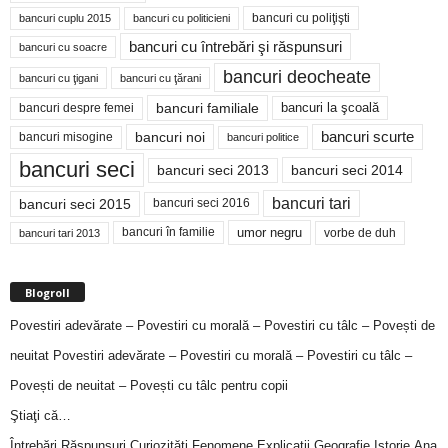
bancuri cu poliţişti
bancuri cuplu 2015
bancuri cu politicieni
bancuri cu întrebări şi răspunsuri
bancuri cu soacre
bancuri deocheate
bancuri cu ţigani
bancuri cu ţărani
bancuri familiale
bancuri despre femei
bancuri la şcoală
bancuri noi
bancuri scurte
bancuri misogine
bancuri politice
bancuri seci
bancuri seci 2014
bancuri seci 2013
bancuri tari
bancuri seci 2015
bancuri seci 2016
bancuri în familie
umor negru
vorbe de duh
bancuri tari 2013
Blogroll
Povestiri adevărate – Povestiri cu morală – Povestiri cu tâlc – Povești de
neuitat
Povestiri adevărate – Povestiri cu morală – Povestiri cu tâlc –
Povești de neuitat – Povești cu tâlc pentru copii
Ştiaţi că…
Întrebări,Răspunsuri,Curiozităţi,Fenomene,Explicaţii,Geografie,Istorie,Ana