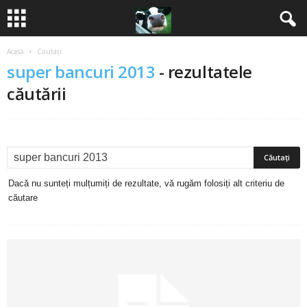
Acasă
Căutați
B
super bancuri 2013
-
rezultatele
a
căutării
n
c
u
Dacă nu sunteți mulțumiți de rezultate, vă rugăm folosiți alt criteriu de
căutare
r
i
2
0