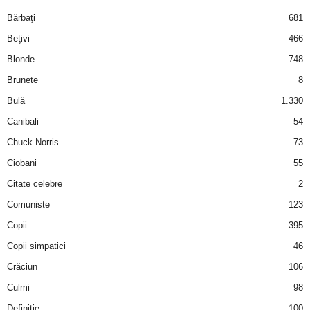
i
Bărbaţi
681
Beţivi
466
l
Blonde
748
e
Brunete
8
Bulă
1.330
i
Canibali
54
–
Chuck Norris
73
Ciobani
55
C
Citate celebre
2
e
Comuniste
123
Copii
395
l
Copii simpatici
46
e
Crăciun
106
m
Culmi
98
Definiţie
100