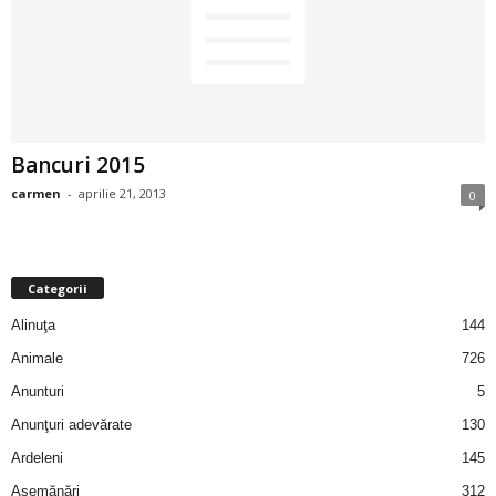
2
3
-
Bancuri 2015
B
carmen
-
aprilie 21, 2013
0
a
n
Categorii
c
Alinuţa
144
Animale
726
u
Anunturi
5
l
Anunţuri adevărate
130
Ardeleni
145
z
Asemănări
312