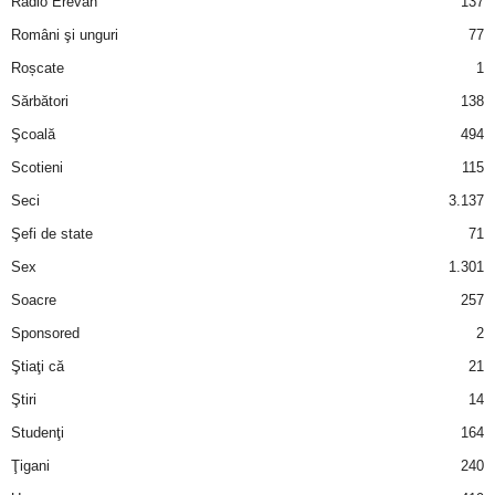
Radio Erevan
137
Români şi unguri
77
d
Roșcate
1
e
Sărbători
138
Şcoală
494
t
Scotieni
115
o
Seci
3.137
Şefi de state
71
p
Sex
1.301
Soacre
257
Sponsored
2
Ştiaţi că
21
Ştiri
14
Studenţi
164
Ţigani
240