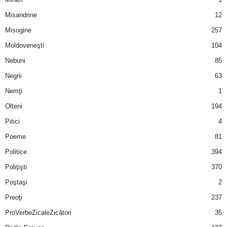
u
Misandrine
12
r
Misogine
257
Moldoveneşti
104
i
Nebuni
85
–
Negrii
63
B
Nemţi
1
Olteni
194
a
Pitici
4
n
Poeme
81
Politice
394
c
Poliţişti
370
u
Poştaşi
2
Preoţi
237
r
ProVerbeZicaleZicători
35
i