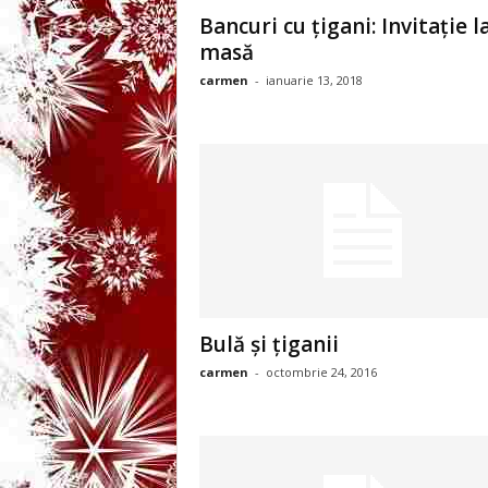
3
Bancuri cu țigani: Invitație l
masă
-
carmen
-
ianuarie 13, 2018
B
a
n
c
u
Bulă şi ţiganii
l
carmen
-
octombrie 24, 2016
z
i