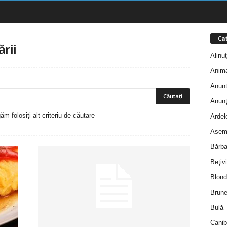
Cat
ării
Alinu
Anim
Anunt
Anunţ
m folosiți alt criteriu de căutare
Ardel
Asem
Bărba
Beţivi
Blond
Brune
Bulă
Canib