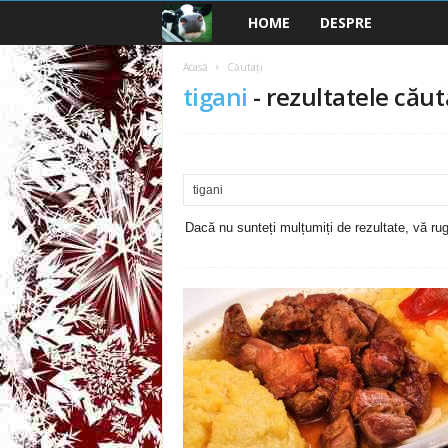
HOME
DESPRE
B
a
Acasă
Căutați
tigani
-
rezultatele căut
n
c
u
Dacă nu sunteți mulțumiți de rezultate, vă rugă
r
i
2
0
2