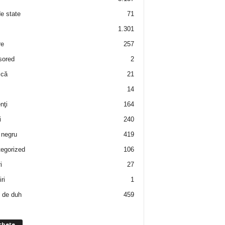
de state
71
1.301
re
257
sored
2
 că
21
14
nţi
164
i
240
negru
419
egorized
106
i
27
ri
1
 de duh
459
chete