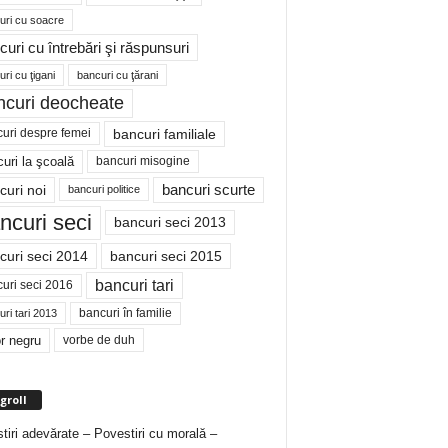
uri cu soacre
curi cu întrebări şi răspunsuri
ri cu ţigani
bancuri cu ţărani
ncuri deocheate
bancuri familiale
uri despre femei
bancuri misogine
uri la şcoală
curi noi
bancuri scurte
bancuri politice
ncuri seci
bancuri seci 2013
curi seci 2014
bancuri seci 2015
bancuri tari
uri seci 2016
bancuri în familie
ri tari 2013
r negru
vorbe de duh
groll
tiri adevărate – Povestiri cu morală –