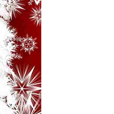
i
–
B
a
n
c
u
r
i
d