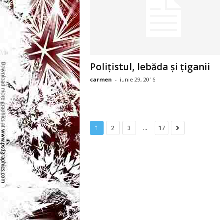
l
e
i
Poliţistul, lebăda şi ţiganii
–
carmen
-
iunie 29, 2016
C
e
...
1
2
3
17
l
e
m
a
i