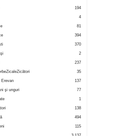
i
194
4
e
81
ce
394
ti
370
şi
2
i
237
rbeZicaleZicători
35
 Erevan
137
i şi unguri
77
ate
1
tori
138
ă
494
eni
115
3.137