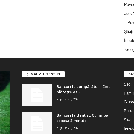
Poves
adevă
– Pov
Ştiaţ
Între
,Geog
ȘI MAI MULTE ȘTIRI
CA
Seci
Bancuri la cumpărături: Cine
plătește azi?
Famil
august 27, 2023
Glum
Bulă
Bancuri la dentist: Cu limba
scoasa 3 minute
Sex
august 20, 2023
Întreb