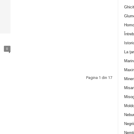
Ghicit
Glum
Homo
Întreb
Istori
0
La ţa
Marin
Maxi
Pagina 1 din 17
Miner
Misan
Misog
Moldo
Nebun
Negrii
Nemţ