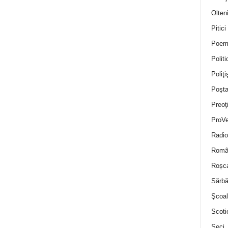
Olten
Pitici
Poem
Politi
Poliţiş
Poşta
Preoţ
ProVe
Radio
Român
Roșc
Sărbă
Şcoal
Scoti
Seci