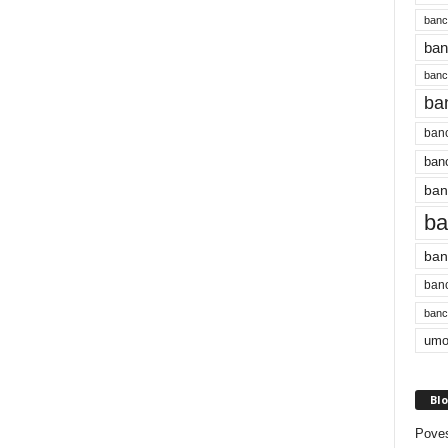
banc
ban
bancu
ba
banc
banc
ban
ba
ban
banc
bancu
umo
Blo
Poves