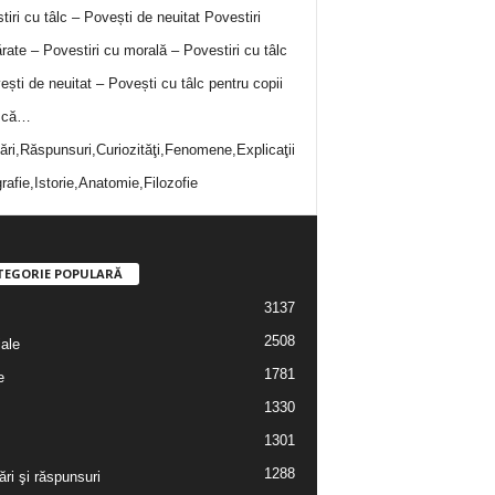
tiri cu tâlc – Povești de neuitat
Povestiri
rate – Povestiri cu morală – Povestiri cu tâlc
ești de neuitat – Povești cu tâlc pentru copii
i că…
bări,Răspunsuri,Curiozităţi,Fenomene,Explicaţii
rafie,Istorie,Anatomie,Filozofie
TEGORIE POPULARĂ
3137
2508
iale
1781
e
1330
1301
1288
ări şi răspunsuri