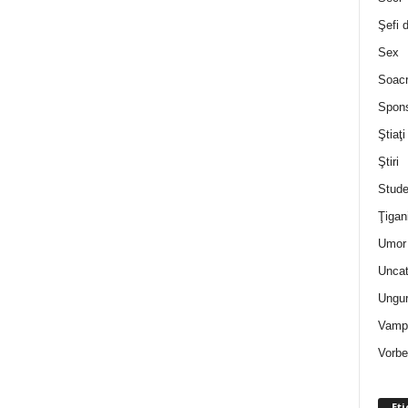
Şefi 
Sex
Soac
Spon
Ştiaţi
Ştiri
Stude
Ţigan
Umor 
Uncat
Ungur
Vampi
Vorbe
Eti