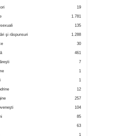
ori
19
e
1.781
sexuali
135
ări şi răspunsuri
1.288
ce
30
ră
461
ăreşti
7
me
1
i
1
drine
12
ine
257
veneşti
104
i
85
63
i
1