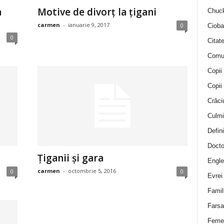
a
Motive de divorţ la ţigani
Chuck
carmen
-
ianuarie 9, 2017
0
Cioba
0
Citat
Comu
Copii
Copii
Crăci
Culmi
Defini
Docto
Ţiganii şi gara
Engle
carmen
-
octombrie 5, 2016
0
0
Evrei
Famil
Farsa 
Feme