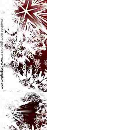
e
t
o
p