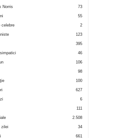
 Norris
73
ni
55
e celebre
2
niste
123
395
 simpatici
46
un
106
98
ţie
100
ri
627
zi
6
111
iale
2.508
zilei
34
i
661