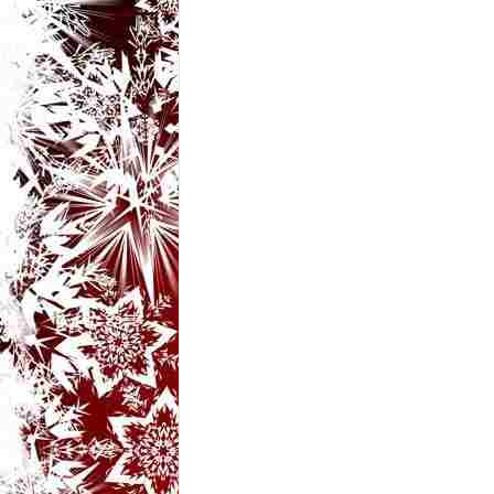
t
a
r
i
b
a
n
c
u
r