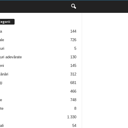
egorii
ţa
144
ale
726
uri
5
uri adevărate
130
eni
145
ănări
312
ţi
681
466
e
748
te
8
1.330
ali
54