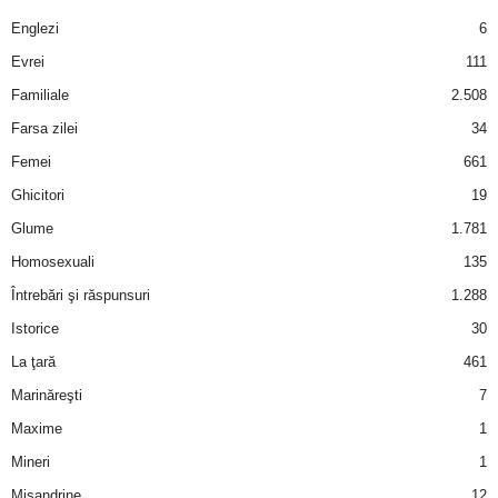
a
Englezi
6
i
Evrei
111
Familiale
2.508
t
Farsa zilei
34
a
Femei
661
Ghicitori
19
r
Glume
1.781
i
Homosexuali
135
Întrebări şi răspunsuri
1.288
b
Istorice
30
a
La ţară
461
Marinăreşti
7
n
Maxime
1
c
Mineri
1
Misandrine
12