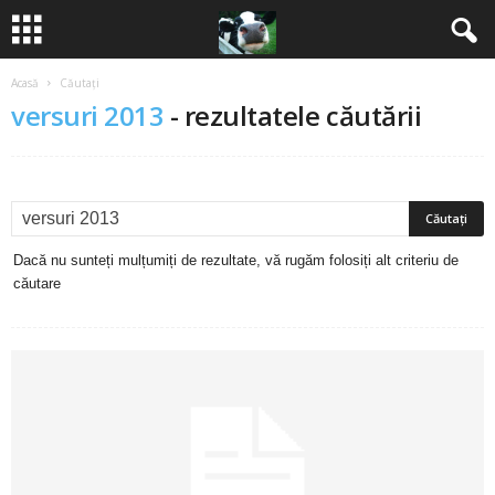
Acasă
Căutați
B
versuri 2013
-
rezultatele căutării
a
n
c
Dacă nu sunteți mulțumiți de rezultate, vă rugăm folosiți alt criteriu de
u
căutare
r
i
2
0