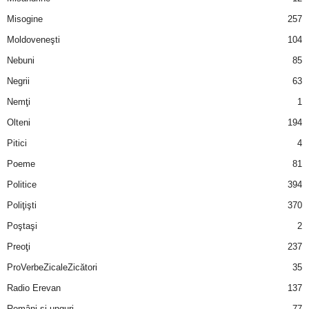
u
Misogine
257
r
Moldoveneşti
104
Nebuni
85
i
Negrii
63
–
Nemţi
1
Olteni
194
B
Pitici
4
a
Poeme
81
n
Politice
394
Poliţişti
370
c
Poştaşi
2
u
Preoţi
237
ProVerbeZicaleZicători
35
r
Radio Erevan
137
i
Români şi unguri
77