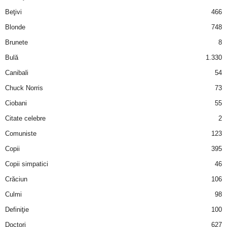
i
Beţivi
466
Blonde
748
l
Brunete
8
e
Bulă
1.330
Canibali
54
i
Chuck Norris
73
–
Ciobani
55
Citate celebre
2
C
Comuniste
123
e
Copii
395
Copii simpatici
46
l
Crăciun
106
e
Culmi
98
Definiţie
100
m
Doctori
627