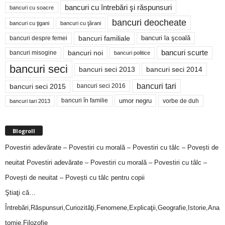
bancuri cu întrebări şi răspunsuri
bancuri cu soacre
bancuri deocheate
bancuri cu ţigani
bancuri cu ţărani
bancuri familiale
bancuri despre femei
bancuri la şcoală
bancuri noi
bancuri scurte
bancuri misogine
bancuri politice
bancuri seci
bancuri seci 2014
bancuri seci 2013
bancuri tari
bancuri seci 2015
bancuri seci 2016
bancuri în familie
umor negru
vorbe de duh
bancuri tari 2013
Blogroll
Povestiri adevărate – Povestiri cu morală – Povestiri cu tâlc – Povești de
neuitat
Povestiri adevărate – Povestiri cu morală – Povestiri cu tâlc –
Povești de neuitat – Povești cu tâlc pentru copii
Ştiaţi că…
Întrebări,Răspunsuri,Curiozităţi,Fenomene,Explicaţii,Geografie,Istorie,Ana
tomie,Filozofie