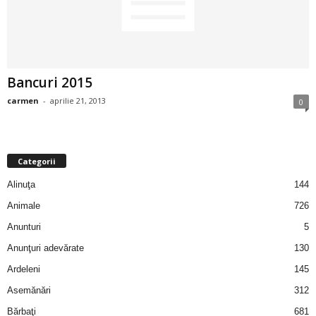
2
3
Bancuri 2015
-
carmen
-
aprilie 21, 2013
0
B
a
Categorii
n
Alinuţa
144
c
Animale
726
Anunturi
5
u
Anunţuri adevărate
130
l
Ardeleni
145
Asemănări
312
z
Bărbaţi
681