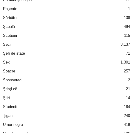
Roșcate
1
d
Sărbători
138
e
Şcoală
494
Scotieni
115
t
Seci
3.137
o
Şefi de state
71
Sex
1.301
p
Soacre
257
Sponsored
2
Ştiaţi că
21
Ştiri
14
Studenţi
164
Ţigani
240
Umor negru
419