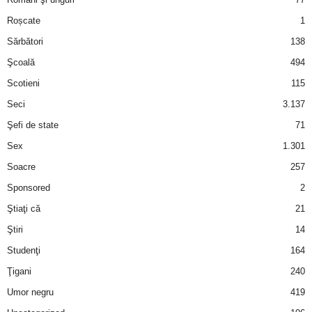
Roșcate
1
d
Sărbători
138
e
Şcoală
494
Scotieni
115
t
Seci
3.137
o
Şefi de state
71
Sex
1.301
p
Soacre
257
Sponsored
2
Ştiaţi că
21
Ştiri
14
Studenţi
164
Ţigani
240
Umor negru
419