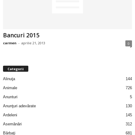
2
3
Bancuri 2015
-
carmen
-
aprilie 21, 2013
0
B
a
Categorii
n
Alinuţa
144
c
Animale
726
Anunturi
5
u
Anunţuri adevărate
130
l
Ardeleni
145
Asemănări
312
z
Bărbaţi
681