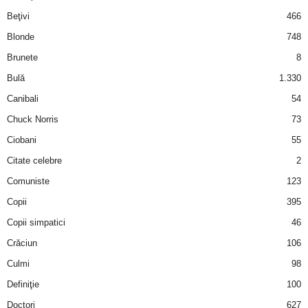
i
Beţivi
466
Blonde
748
l
Brunete
8
e
Bulă
1.330
Canibali
54
i
Chuck Norris
73
–
Ciobani
55
Citate celebre
2
C
Comuniste
123
e
Copii
395
Copii simpatici
46
l
Crăciun
106
e
Culmi
98
Definiţie
100
m
Doctori
627