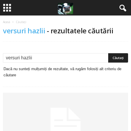
Acasă
Căutați
B
versuri hazlii
-
rezultatele căutării
a
n
c
Dacă nu sunteți mulțumiți de rezultate, vă rugăm folosiți alt criteriu de
u
căutare
r
i
2
0