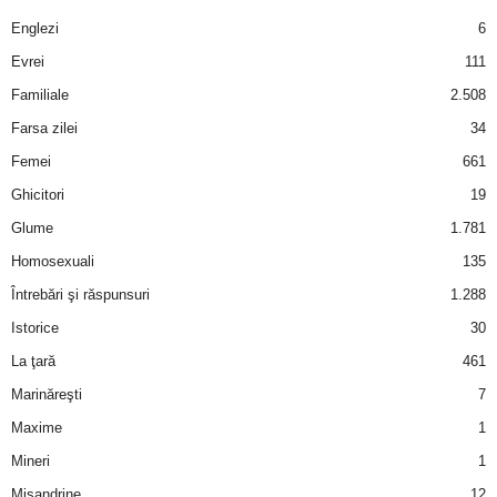
a
Englezi
6
i
Evrei
111
Familiale
2.508
t
Farsa zilei
34
a
Femei
661
Ghicitori
19
r
Glume
1.781
i
Homosexuali
135
Întrebări şi răspunsuri
1.288
b
Istorice
30
a
La ţară
461
Marinăreşti
7
n
Maxime
1
c
Mineri
1
Misandrine
12