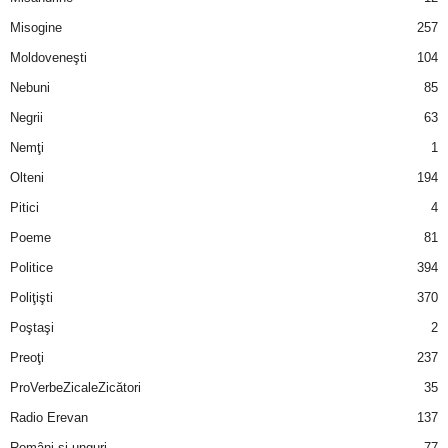
u
Misogine
257
r
Moldoveneşti
104
Nebuni
85
i
Negrii
63
–
Nemţi
1
Olteni
194
B
Pitici
4
a
Poeme
81
n
Politice
394
Poliţişti
370
c
Poştaşi
2
u
Preoţi
237
ProVerbeZicaleZicători
35
r
Radio Erevan
137
i
Români şi unguri
77