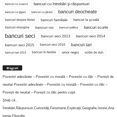
bancuri cu întrebări şi răspunsuri
bancuri cu soacre
bancuri deocheate
bancuri cu ţigani
bancuri cu ţărani
bancuri familiale
bancuri despre femei
bancuri la şcoală
bancuri noi
bancuri scurte
bancuri misogine
bancuri politice
bancuri seci
bancuri seci 2014
bancuri seci 2013
bancuri tari
bancuri seci 2015
bancuri seci 2016
bancuri în familie
umor negru
vorbe de duh
bancuri tari 2013
Blogroll
Povestiri adevărate – Povestiri cu morală – Povestiri cu tâlc – Povești de
neuitat
Povestiri adevărate – Povestiri cu morală – Povestiri cu tâlc –
Povești de neuitat – Povești cu tâlc pentru copii
Ştiaţi că…
Întrebări,Răspunsuri,Curiozităţi,Fenomene,Explicaţii,Geografie,Istorie,Ana
tomie,Filozofie