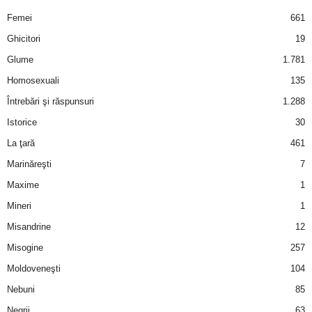
u
Femei
661
r
Ghicitori
19
Glume
1.781
i
Homosexuali
135
–
Întrebări şi răspunsuri
1.288
Istorice
30
B
La ţară
461
a
Marinăreşti
7
Maxime
1
n
Mineri
1
c
Misandrine
12
u
Misogine
257
Moldoveneşti
104
r
Nebuni
85
i
Negrii
63