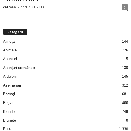
i
carmen
-
aprilie 21, 2013
0
l
e
Categorii
Alinuţa
144
i
Animale
726
–
Anunturi
5
Anunţuri adevărate
130
C
Ardeleni
145
e
Asemănări
312
Bărbaţi
681
l
Beţivi
466
e
Blonde
748
Brunete
8
m
Bulă
1.330