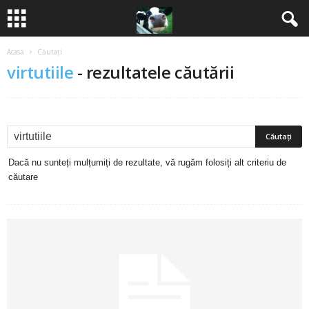
Acasă
Căutați
B
virtutiile
-
rezultatele căutării
a
n
c
Dacă nu sunteți mulțumiți de rezultate, vă rugăm folosiți alt criteriu de
u
căutare
r
i
2
0