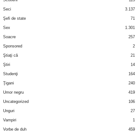
Seci
3.137
Şefi de state
71
Sex
1.301
Soacre
257
Sponsored
2
Ştiaţi că
21
Ştiri
14
Studenţi
164
Ţigani
240
Umor negru
419
Uncategorized
106
Unguri
27
Vampiri
1
Vorbe de duh
459