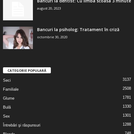
Bancuri la dentist: Cu limba scoasa 3 minute
august 20, 2023
Bancuri la psiholog: Tratament în criză
octombrie 30, 2020
CATEGORIE POPULARĂ
3137
Seci
2508
Familiale
1781
Glume
1330
Bulă
1301
Sex
1288
Întrebări şi răspunsuri
748