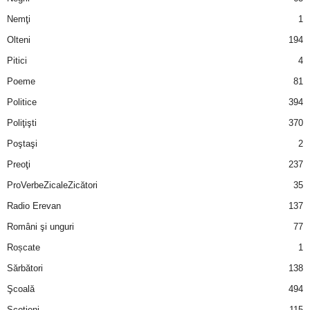
Nemţi
1
d
Olteni
194
e
Pitici
4
Poeme
81
t
Politice
394
o
Poliţişti
370
Poştaşi
2
p
Preoţi
237
ProVerbeZicaleZicători
35
Radio Erevan
137
Români şi unguri
77
Roșcate
1
Sărbători
138
Şcoală
494
Scotieni
115