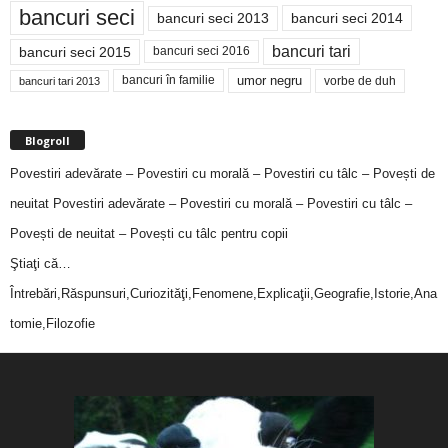
bancuri seci
bancuri seci 2014
bancuri seci 2013
bancuri tari
bancuri seci 2015
bancuri seci 2016
bancuri în familie
umor negru
vorbe de duh
bancuri tari 2013
Blogroll
Povestiri adevărate – Povestiri cu morală – Povestiri cu tâlc – Povești de
neuitat
Povestiri adevărate – Povestiri cu morală – Povestiri cu tâlc –
Povești de neuitat – Povești cu tâlc pentru copii
Ştiaţi că…
Întrebări,Răspunsuri,Curiozităţi,Fenomene,Explicaţii,Geografie,Istorie,Ana
tomie,Filozofie