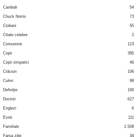
a
Canibali
54
Chuck Norris
73
i
Ciobani
55
t
Citate celebre
2
a
Comuniste
123
Copii
395
r
Copii simpatici
46
i
Crăciun
106
Culmi
98
b
Definiţie
100
a
Doctori
627
Englezi
6
n
Evrei
111
c
Familiale
2.508
Farsa zilei
34