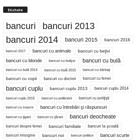
Etichete
bancuri
bancuri 2013
bancuri 2014
bancuri 2015
bancuri 2016
bancuri cu animale
bancuri cu beţivi
bancuri 2017
bancuri cu bulă
bancuri cu blonde
bancuri cu bulişor
bancuri cu bulă 2014
bancuri cu bărbaţi
bancuri cu bulă 2015
bancuri cu copii
bancuri cu doctori
bancuri cu femei
bancuri cuplu
bancuri cuplu 2014
bancuri cuplu 2013
bancuri cu poliţişti
bancuri cuplu 2015
bancuri cu politicieni
bancuri cu întrebări şi răspunsuri
bancuri cu soacre
bancuri deocheate
bancuri cu ţigani
bancuri cu ţărani
bancuri familiale
bancuri despre femei
bancuri la şcoală
bancuri noi
bancuri scurte
bancuri misogine
bancuri politice